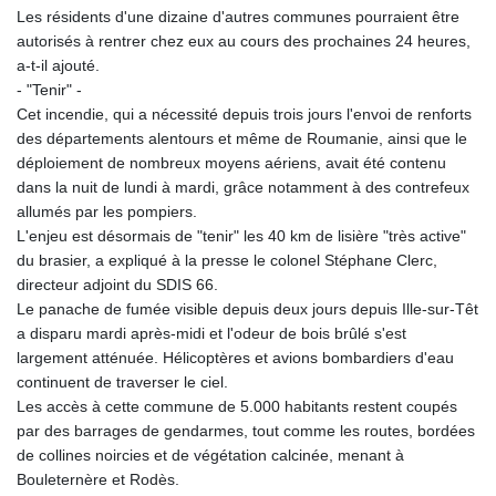
Les résidents d'une dizaine d'autres communes pourraient être
KHR 4680.585188
autorisés à rentrer chez eux au cours des prochaines 24 heures,
KMF 492.370809
a-t-il ajouté.
KRW 1629.805632
- "Tenir" -
KWD 0.35675
Cet incendie, qui a nécessité depuis trois jours l'envoi de renforts
KYD 0.96031
des départements alentours et même de Roumanie, ainsi que le
KZT 540.07675
déploiement de nombreux moyens aériens, avait été contenu
LAK 26018.135435
dans la nuit de lundi à mardi, grâce notamment à des contrefeux
LBP
allumés par les pompiers.
103193.107569
L'enjeu est désormais de "tenir" les 40 km de lisière "très active"
LKR 386.523165
du brasier, a expliqué à la presse le colonel Stéphane Clerc,
LRD 207.997128
directeur adjoint du SDIS 66.
LSL 18.721141
Le panache de fumée visible depuis deux jours depuis Ille-sur-Têt
LTL 3.412778
a disparu mardi après-midi et l'odeur de bois brûlé s'est
LVL 0.699133
largement atténuée. Hélicoptères et avions bombardiers d'eau
LYD 7.329784
continuent de traverser le ciel.
MAD 10.739954
Les accès à cette commune de 5.000 habitants restent coupés
MDL 20.038943
par des barrages de gendarmes, tout comme les routes, bordées
MGA 4917.513571
de collines noircies et de végétation calcinée, menant à
MKD 61.511407
Bouleternère et Rodès.
MMK 2426.660491