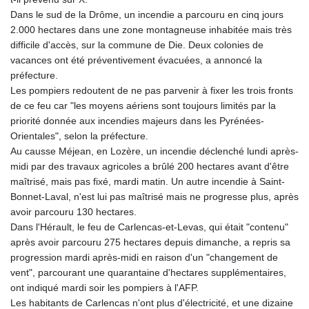
PKR 319.921597
Dans le sud de la Drôme, un incendie a parcouru en cinq jours
PLN 4.298989
2.000 hectares dans une zone montagneuse inhabitée mais très
PYG 6851.928851
difficile d'accès, sur la commune de Die. Deux colonies de
QAR 4.212427
vacances ont été préventivement évacuées, a annoncé la
RON 5.248837
préfecture.
RSD 117.304542
Les pompiers redoutent de ne pas parvenir à fixer les trois fronts
RUB 94.335971
de ce feu car "les moyens aériens sont toujours limités par la
RWF 1694.487803
priorité donnée aux incendies majeurs dans les Pyrénées-
SAR 4.328192
Orientales", selon la préfecture.
SBD 9.322337
Au causse Méjean, en Lozère, un incendie déclenché lundi après-
SCR 16.700252
midi par des travaux agricoles a brûlé 200 hectares avant d'être
SDG 694.055348
maîtrisé, mais pas fixé, mardi matin. Un autre incendie à Saint-
SEK 10.962537
Bonnet-Laval, n'est lui pas maîtrisé mais ne progresse plus, après
SGD 1.477805
avoir parcouru 130 hectares.
SLE 28.431255
Dans l'Hérault, le feu de Carlencas-et-Levas, qui était "contenu"
SOS 658.600923
après avoir parcouru 275 hectares depuis dimanche, a repris sa
SRD 43.76612
progression mardi après-midi en raison d'un "changement de
STD 23922.739558
vent", parcourant une quarantaine d'hectares supplémentaires,
STN 24.492597
ont indiqué mardi soir les pompiers à l'AFP.
SVC 10.082952
Les habitants de Carlencas n'ont plus d'électricité, et une dizaine
SZL 18.717342