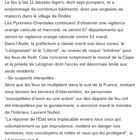
Le feu a fait 11 blessés légers, dont sept pompiers, et a
MNT 4156.088844
endommagé de nombreux bâtiments, dont une vingtaine de
MOP 9.311885
maisons dans le village de Rodès.
MRU 46.324997
Les Pyrénées-Orientales continuent d'observer une vigilance
MUR 54.084519
orange canicule et mercredi, ce seront 67 départements qui
MVR 17.857278
seront en vigilance orange canicule contre 61 mardi.
MWK 1998.196
Dans l'Aude, la préfecture a classé mardi soir deux zones, le
MXN 19.811636
"Lézignanais" et le "Littoral", au niveau de risque "extrême" pour
MYR 4.721676
les feux de forêt. Cela concerne notamment le massif de la Clape
MZN 73.861472
et la pinède de Lézignan dont l'accès est désormais limité aux
NAD 18.721141
seuls résidents.
NGN 1573.958077
- Six suspects interpellés -
NIO 42.407181
Alors que les feux se multiplient dans le sud de la France, mettant
NOK 10.983967
sous tension les services d'intervention, six personnes
NPR 175.450966
"susceptibles d'avoir eu une action" sur des départs de feu ont
NZD 1.96296
été interpellées par la gendarmerie, a annoncé mardi le ministre
OMR 0.442316
de l'Intérieur Laurent Nuñez.
PAB 1.152352
"La réponse de l'Etat sera implacable envers tous ceux qui,
PEN 3.90252
volontairement ou par imprudence, mettent en danger nos
PGK 5.092461
territoires, nos concitoyens et celles et ceux qui les protègent", a-
PHP 70.290014
t-il prévenu sur X.