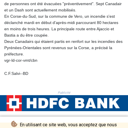
de personnes ont été évacuées "préventivement". Sept Canadair
THB 38.10705
et un Dash sont actuellement mobilisés.
TJS 10.630487
En Corse-du-Sud, sur la commune de Vero, un incendie s'est
TMT 4.05686
déclanché mardi en début d'après-midi parcourant 80 hectares
TND 3.385377
en moins de trois heures. La principale route entre Ajaccio et
TRY 55.150643
Bastia a du être coupée.
TTD 7.810639
Deux Canadairs qui étaient partis en renfort sur les incendies des
TWD 37.274683
Pyrénées-Orientales sont revenus sur la Corse, a précisé la
TZS 3055.431805
préfecture.
UAH 51.610999
vgr-ld-cor-vmt/cbn
UGX 4292.702434
USD 1.155801
UYU 46.385979
C.F.Salvi--BD
UZS 13781.834132
VES 873.510657
VND 30287.177696
Publicité
VUV 137.028419
WST 3.15963
XAF 655.758782
XAG 0.018109
XAU 0.000266
En utilisant ce site web, vous acceptez que nous