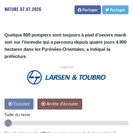
CUC 1.155801
NATURE
07.07.2026
Partager
Partager
CUP 30.628717
CVE 110.23168
CZK 24.254187
DJF 205.207971
Quelque 800 pompiers sont toujours à pied d'oeuvre mardi
DKK 7.47562
soir sur l'incendie qui a parcouru depuis quatre jours 4.900
DOP 67.269666
hectares dans les Pyrénées-Orientales, a indiqué la
DZD 152.922776
EGP 57.293846
préfecture.
ERN 17.33701
Publicité
ETB 185.995679
FJD 2.552644
FKP 0.857003
GBP 0.856685
GEL 3.016621
GGP 0.857003
Ecoutez
Arrête d'écouter
GHS 13.522912
GIP 0.857003
Taille du texte:
GMD 84.945873
GNF 10120.940719