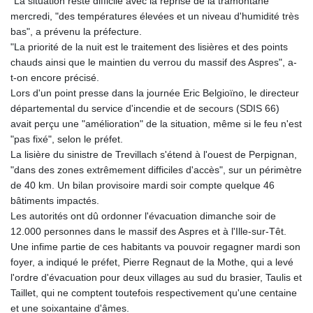
"La situation reste difficile avec la reprise de la tramontane"
GTQ 8.792342
mercredi, "des températures élevées et un niveau d'humidité très
GYD 241.087126
bas", a prévenu la préfecture.
HKD 9.068233
"La priorité de la nuit est le traitement des lisières et des points
HNL 30.886664
chauds ainsi que le maintien du verrou du massif des Aspres", a-
HRK 7.535359
t-on encore précisé.
HTG 150.674455
Lors d'un point presse dans la journée Eric Belgioïno, le directeur
HUF 363.218435
départemental du service d'incendie et de secours (SDIS 66)
IDR 20574.407074
avait perçu une "amélioration" de la situation, même si le feu n'est
ILS 3.467228
"pas fixé", selon le préfet.
IMP 0.857003
La lisière du sinistre de Trevillach s'étend à l'ouest de Perpignan,
INR 110.044414
"dans des zones extrêmement difficiles d'accès", sur un périmètre
IQD 1509.543707
de 40 km. Un bilan provisoire mardi soir compte quelque 46
IRR
bâtiments impactés.
1589861.560911
Les autorités ont dû ordonner l'évacuation dimanche soir de
ISK 142.614473
12.000 personnes dans le massif des Aspres et à l'Ille-sur-Têt.
JEP 0.857003
Une infime partie de ces habitants va pouvoir regagner mardi son
JMD 183.004683
foyer, a indiqué le préfet, Pierre Regnaut de la Mothe, qui a levé
JOD 0.819461
l'ordre d'évacuation pour deux villages au sud du brasier, Taulis et
JPY 182.465669
Taillet, qui ne comptent toutefois respectivement qu'une centaine
KES 148.856198
et une soixantaine d'âmes.
KGS 101.074744