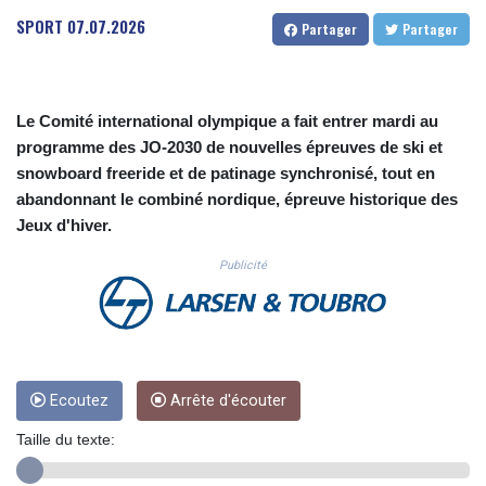
CUC 1.155508
SPORT
07.07.2026
Partager
Partager
CUP 30.620975
CVE 110.577359
CZK 24.184522
DJF 205.35721
Le Comité international olympique a fait entrer mardi au
DKK 7.475388
programme des JO-2030 de nouvelles épreuves de ski et
DOP 67.30804
snowboard freeride et de patinage synchronisé, tout en
DZD 153.466204
abandonnant le combiné nordique, épreuve historique des
EGP 57.550907
Jeux d'hiver.
ERN 17.332627
ETB 184.823403
Publicité
FJD 2.553308
FKP 0.858801
GBP 0.857994
GEL 3.021622
GGP 0.858801
GHS 13.548336
Ecoutez
Arrête d'écouter
GIP 0.858801
Taille du texte:
GMD 84.931759
GNF 10148.261152