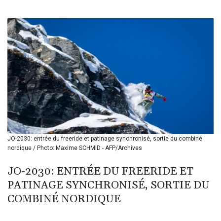
BIF 3457.859125
BMD 1.155508
BND 1.48089
BOB 14.025967
BRL 5.938617
BSD 1.154928
BTN 109.794748
BWP 15.661517
BYN 3.415745
BYR 22647.966202
BZD 2.322716
CAD 1.618749
JO-2030: entrée du freeride et patinage synchronisé, sortie du combiné
CDF 2612.604653
nordique / Photo: Maxime SCHMID - AFP/Archives
CHF 0.93223
CLF 0.026748
JO-2030: ENTRÉE DU FREERIDE ET
CLP 1056.157931
PATINAGE SYNCHRONISÉ, SORTIE DU
CNY 7.799775
CNH 7.796366
COMBINÉ NORDIQUE
COP 3677.625283
CRC 523.720823