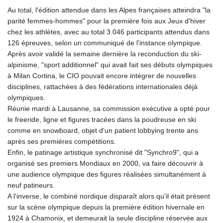
GTQ 8.809078
Au total, l'édition attendue dans les Alpes françaises atteindra "la
GYD 241.584711
parité femmes-hommes" pour la première fois aux Jeux d'hiver
HKD 9.063364
chez les athlètes, avec au total 3.046 participants attendus dans
HNL 31.036971
126 épreuves, selon un communiqué de l'instance olympique.
HRK 7.533572
Après avoir validé la semaine dernière la reconduction du ski-
HTG 151.001333
alpinisme, "sport additionnel" qui avait fait ses débuts olympiques
HUF 361.860769
à Milan Cortina, le CIO pouvait encore intégrer de nouvelles
IDR 20659.336108
disciplines, rattachées à des fédérations internationales déjà
ILS 3.470858
olympiques.
IMP 0.858801
Réunie mardi à Lausanne, sa commission exécutive a opté pour
INR 109.864533
le freeride, ligne et figures tracées dans la poudreuse en ski
IQD 1514.293863
comme en snowboard, objet d'un patient lobbying trente ans
IRR
après ses premières compétitions.
1588593.057877
Enfin, le patinage artistique synchronisé dit "Synchro9", qui a
ISK 141.815325
organisé ses premiers Mondiaux en 2000, va faire découvrir à
JEP 0.858801
une audience olympique des figures réalisées simultanément à
JMD 183.527469
neuf patineurs.
JOD 0.819276
A l'inverse, le combiné nordique disparaît alors qu'il était présent
JPY 182.208653
sur la scène olympique depuis la première édition hivernale en
KES 149.488533
1924 à Chamonix, et demeurait la seule discipline réservée aux
KGS 101.048565