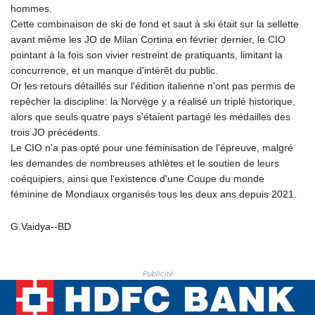
hommes.
KHR 4682.700886
Cette combinaison de ski de fond et saut à ski était sur la sellette
KMF 493.401915
avant même les JO de Milan Cortina en février dernier, le CIO
KRW 1644.196411
pointant à la fois son vivier restreint de pratiquants, limitant la
KWD 0.357306
concurrence, et un manque d'intérêt du public.
KYD 0.962469
Or les retours détaillés sur l'édition italienne n'ont pas permis de
KZT 541.953128
repêcher la discipline: la Norvège y a réalisé un triplé historique,
LAK 26120.269022
alors que seuls quatre pays s'étaient partagé les médailles des
LBP
trois JO précédents.
103475.784612
Le CIO n'a pas opté pour une féminisation de l'épreuve, malgré
LKR 387.551407
les demandes de nombreuses athlètes et le soutien de leurs
LRD 209.436313
coéquipiers, ainsi que l'existence d'une Coupe du monde
LSL 18.846604
féminine de Mondiaux organisés tous les deux ans depuis 2021.
LTL 3.411917
LVL 0.698955
G.Vaidya--BD
LYD 7.354819
MAD 10.762117
MDL 20.066037
Publicité
MGA 4971.568067
MKD 61.524919
MMK 2425.761657