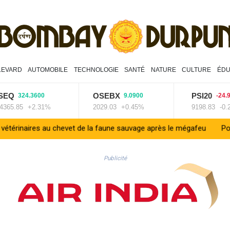
LEVARD
AUTOMOBILE
TECHNOLOGIE
SANTÉ
NATURE
CULTURE
ÉDU
EQ
OSEBX
PSI20
324.3600
9.0900
-24.900
65.85
+2.31%
2029.03
+0.45%
9198.83
-0.27
naires au chevet de la faune sauvage après le mégafeu
Pour comb
Publicité