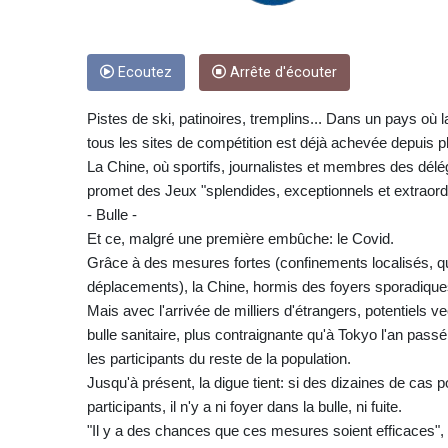
Ecoutez
Arrête d'écouter
Pistes de ski, patinoires, tremplins... Dans un pays où la
tous les sites de compétition est déjà achevée depuis p
La Chine, où sportifs, journalistes et membres des dél
promet des Jeux "splendides, exceptionnels et extraordi
- Bulle -
Et ce, malgré une première embûche: le Covid.
Grâce à des mesures fortes (confinements localisés, qu
déplacements), la Chine, hormis des foyers sporadique
Mais avec l'arrivée de milliers d'étrangers, potentiels
bulle sanitaire, plus contraignante qu'à Tokyo l'an pass
les participants du reste de la population.
Jusqu'à présent, la digue tient: si des dizaines de cas p
participants, il n'y a ni foyer dans la bulle, ni fuite.
"Il y a des chances que ces mesures soient efficaces"