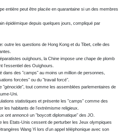
ipe entière peut être placée en quarantaine si un des membres
regain épidémique depuis quelques jours, compliqué par
e: outre les questions de Hong Kong et du Tibet, celle des
antes.
 séparatistes ouïghours, la Chine impose une chape de plomb
ent l'essentiel des Ouïghours.
né dans des "camps" au moins un million de personnes,
ations forcées" ou du "travail forcé".
e "génocide", tout comme les assemblées parlementaires de
aume-Uni.
ations statistiques et présente les "camps" comme des
er les habitants de l'extrémisme religieux.
aux ont annoncé un "boycott diplomatique" des JO.
ue les Etats-Unis cessent de perturber les Jeux olympiques
es étrangères Wang Yi lors d'un appel téléphonique avec son