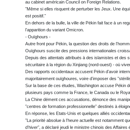
au cabinet américain Council on Foreign Relations.
"Même si elles risquent de perturber les Jeux. Une équ
est positif."
En dehors de la bulle, la ville de Pékin fait face à un 
l'apparition du variant Omicron.
- Ouïghours -
Autre front pour Pékin, la question des droits de l'homm
Ouïghours suscite des pressions internationales croiss
Depuis des attentats attribués à des islamistes et des
sécuritaire à la région du Xinjiang (nord-ouest) - où viv
Des rapports occidentaux accusent Pékin d'avoir inter
majoritairement ouïghoures, voire d'imposer des "stérilis
Sur la base de ces études, Washington accuse Pékin d
plusieurs pays comme la France, le Canada ou le Roy
La Chine dément ces accusations, dénonce des manipul
"centres de formation professionnelle" destinés à éloign
En réponse, les Etats-Unis et quelques alliés occident
"La priorité absolue à l'heure actuelle est notamment q
d'hiver", a déclaré jeudi le ministre chinois des Affair