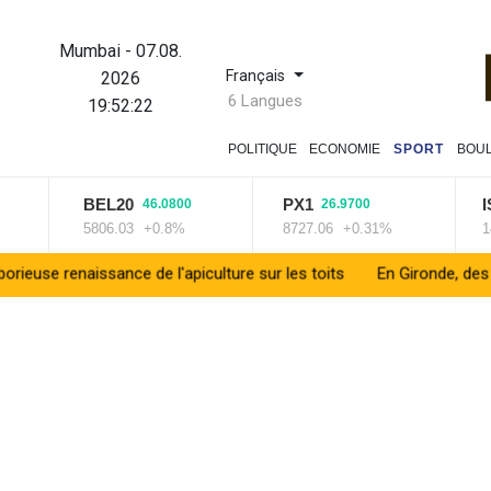
Mumbai
-
07.08.
Français
2026
6 Langues
19:52:23
POLITIQUE
ECONOMIE
SPORT
BOU
BEL20
PX1
IS
46.0800
26.9700
5806.03
+0.8%
8727.06
+0.31%
143
e renaissance de l'apiculture sur les toits
En Gironde, des vétéri