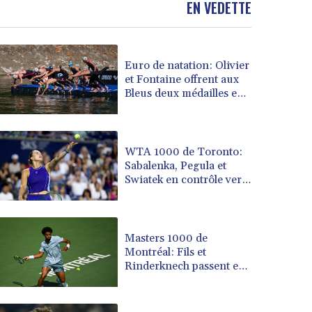
EN VEDETTE
BOB 13.708472
BRL 5.882279
BSD 1.153383
Euro de natation: Olivier
BTN 109.752598
et Fontaine offrent aux
BWP 15.568217
Bleus deux médailles en
BYN 3.434433
eau libre
BYR 22609.049164
BZD 2.319643
CAD 1.616126
WTA 1000 de Toronto:
Sabalenka, Pegula et
CDF 2606.961815
Swiatek en contrôle vers
CHF 0.934567
les 8es de finale
CLF 0.026734
CLP 1055.612189
CNY 7.785184
Masters 1000 de
CNH 7.782807
Montréal: Fils et
Rinderknech passent en
COP 3648.558379
8es de finale
CRC 524.321776
CUC 1.153523