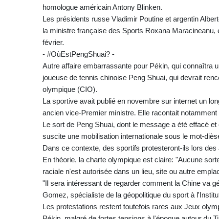
homologue américain Antony Blinken.
Les présidents russe Vladimir Poutine et argentin Alber
la ministre française des Sports Roxana Maracineanu, e
février.
- #OùEstPengShuai? -
Autre affaire embarrassante pour Pékin, qui connaîtra u
joueuse de tennis chinoise Peng Shuai, qui devrait ren
olympique (CIO).
La sportive avait publié en novembre sur internet un lo
ancien vice-Premier ministre. Elle racontait notamment s
Le sort de Peng Shuai, dont le message a été effacé et q
suscite une mobilisation internationale sous le mot-d
Dans ce contexte, des sportifs protesteront-ils lors de
En théorie, la charte olympique est claire: "Aucune sor
raciale n'est autorisée dans un lieu, site ou autre emp
"Il sera intéressant de regarder comment la Chine va gér
Gomez, spécialiste de la géopolitique du sport à l'Institut
Les protestations restent toutefois rares aux Jeux olym
Pékin, malgré de fortes tensions à l'époque autour du Ti