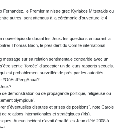
to Fernandez, le Premier ministre grec Kyriakos Mitsotakis ou
ntre autres, sont attendus à la cérémonie d'ouverture le 4
n nouvel épisode durant les Jeux: les questions entourant la
contrer Thomas Bach, le président du Comité international
ng message sur sa relation sentimentale contrariée avec un
'être sentie "forcée" d'accepter un de leurs rapports sexuels.
ui est probablement surveillée de près par les autorités,
ièse #OùEstPengShuai?.
s Jeux?
te de démonstration ou de propagande politique, religieuse ou
lacement olympique".
er d'éventuelles disputes et prises de positions", note Carole
 de relations internationales et stratégiques (Iris).
piques. Aucun incident n'avait émaillé les Jeux d'été 2008 à
bet.