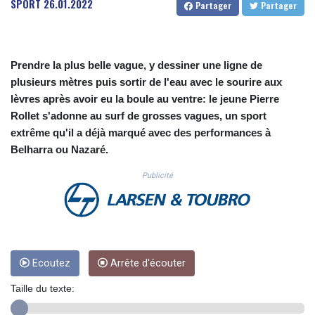
SPORT
26.01.2022
Partager
Partager
CUC 1.156136
CUP 30.637594
CVE 110.26363
CZK 24.258158
Prendre la plus belle vague, y dessiner une ligne de
DJF 205.267449
plusieurs mètres puis sortir de l'eau avec le sourire aux
DKK 7.477932
lèvres après avoir eu la boule au ventre: le jeune Pierre
DOP 67.289164
Rollet s'adonne au surf de grosses vagues, un sport
DZD 152.967099
EGP 57.293288
extrême qu'il a déjà marqué avec des performances à
ERN 17.342035
Belharra ou Nazaré.
ETB 186.049588
Publicité
FJD 2.553384
FKP 0.8566
GBP 0.858527
GEL 3.017966
GGP 0.8566
GHS 13.526832
Ecoutez
Arrête d'écouter
GIP 0.8566
GMD 84.980421
Taille du texte:
GNF 10123.874202