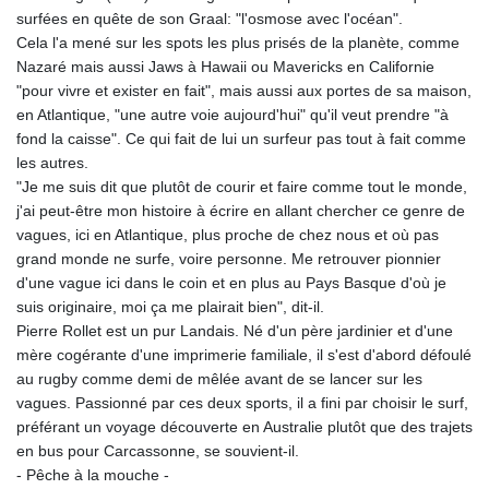
surfées en quête de son Graal: "l'osmose avec l'océan".
KHR 4681.941823
Cela l'a mené sur les spots les plus prisés de la planète, comme
KMF 492.514185
Nazaré mais aussi Jaws à Hawaii ou Mavericks en Californie
KRW 1627.712241
"pour vivre et exister en fait", mais aussi aux portes de sa maison,
KWD 0.356853
en Atlantique, "une autre voie aujourd'hui" qu'il veut prendre "à
KYD 0.960588
fond la caisse". Ce qui fait de lui un surfeur pas tout à fait comme
KZT 540.233287
les autres.
LAK 26025.676609
"Je me suis dit que plutôt de courir et faire comme tout le monde,
LBP
j'ai peut-être mon histoire à écrire en allant chercher ce genre de
103223.017367
vagues, ici en Atlantique, plus proche de chez nous et où pas
LKR 386.635196
grand monde ne surfe, voire personne. Me retrouver pionnier
LRD 208.057415
d'une vague ici dans le coin et en plus au Pays Basque d'où je
LSL 18.726567
suis originaire, moi ça me plairait bien", dit-il.
LTL 3.413768
Pierre Rollet est un pur Landais. Né d'un père jardinier et d'une
LVL 0.699335
mère cogérante d'une imprimerie familiale, il s'est d'abord défoulé
LYD 7.331909
au rugby comme demi de mêlée avant de se lancer sur les
MAD 10.743067
vagues. Passionné par ces deux sports, il a fini par choisir le surf,
MDL 20.044751
préférant un voyage découverte en Australie plutôt que des trajets
MGA 4918.938878
en bus pour Carcassonne, se souvient-il.
MKD 61.524236
- Pêche à la mouche -
MMK 2427.596601