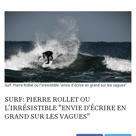
BIF 3451.157116
BMD 1.156136
BND 1.477082
BOB 13.69983
BRL 5.876989
BSD 1.152686
BTN 109.688637
BWP 15.558807
BYN 3.432357
BYR 22660.258427
BZD 2.318271
CAD 1.61333
Surf: Pierre Rollet ou l'irrésistible "envie d'écrire en grand sur les vagues"
CDF 2615.761404
CHF 0.93588
SURF: PIERRE ROLLET OU
CLF 0.026749
CLP 1056.199727
L'IRRÉSISTIBLE "ENVIE D'ÉCRIRE EN
CNY 7.801146
GRAND SUR LES VAGUES"
CNH 7.796152
COP 3633.55485
CRC 523.993489