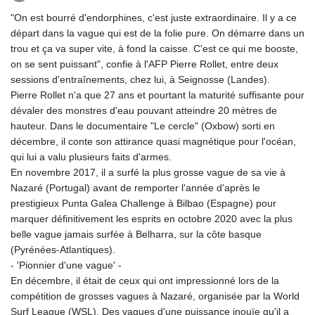
GTQ 8.794891
"On est bourré d'endorphines, c'est juste extraordinaire. Il y a ce
GYD 241.157003
départ dans la vague qui est de la folie pure. On démarre dans un
HKD 9.067746
trou et ça va super vite, à fond la caisse. C'est ce qui me booste,
HNL 30.895616
on se sent puissant", confie à l'AFP Pierre Rollet, entre deux
HRK 7.536622
sessions d'entraînements, chez lui, à Seignosse (Landes).
HTG 150.718127
Pierre Rollet n'a que 27 ans et pourtant la maturité suffisante pour
HUF 363.096405
dévaler des monstres d'eau pouvant atteindre 20 mètres de
IDR 20580.370421
hauteur. Dans le documentaire "Le cercle" (Oxbow) sorti en
ILS 3.468234
décembre, il conte son attirance quasi magnétique pour l'océan,
IMP 0.8566
qui lui a valu plusieurs faits d'armes.
INR 110.076256
En novembre 2017, il a surfé la plus grosse vague de sa vie à
IQD 1509.981237
Nazaré (Portugal) avant de remporter l'année d'après le
IRR
prestigieux Punta Galea Challenge à Bilbao (Espagne) pour
1590322.371805
marquer définitivement les esprits en octobre 2020 avec la plus
ISK 142.598215
belle vague jamais surfée à Belharra, sur la côte basque
JEP 0.8566
(Pyrénées-Atlantiques).
JMD 183.057725
- 'Pionnier d'une vague' -
JOD 0.819746
En décembre, il était de ceux qui ont impressionné lors de la
JPY 182.445186
compétition de grosses vagues à Nazaré, organisée par la World
KES 149.158147
Surf League (WSL). Des vagues d'une puissance inouïe qu'il a
KGS 101.104505