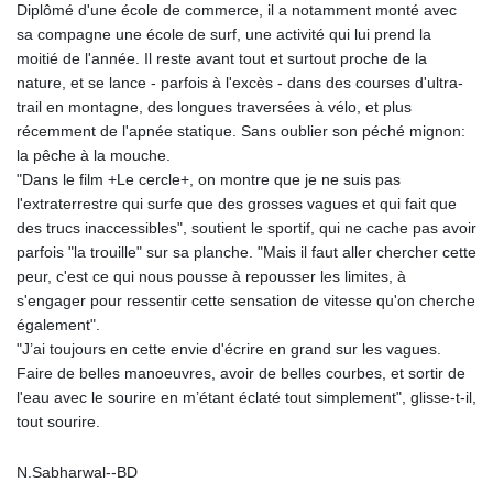
Diplômé d'une école de commerce, il a notamment monté avec
MNT 4159.0218
sa compagne une école de surf, une activité qui lui prend la
MOP 9.314584
moitié de l'année. Il reste avant tout et surtout proche de la
MRU 46.338424
nature, et se lance - parfois à l'excès - dans des courses d'ultra-
MUR 54.419742
trail en montagne, des longues traversées à vélo, et plus
MVR 17.862733
récemment de l'apnée statique. Sans oublier son péché mignon:
MWK 1998.775164
la pêche à la mouche.
MXN 19.811945
"Dans le film +Le cercle+, on montre que je ne suis pas
MYR 4.728715
l'extraterrestre qui surfe que des grosses vagues et qui fait que
MZN 73.882892
des trucs inaccessibles", soutient le sportif, qui ne cache pas avoir
NAD 18.726567
parfois "la trouille" sur sa planche. "Mais il faut aller chercher cette
NGN 1577.963717
peur, c'est ce qui nous pousse à repousser les limites, à
NIO 42.419473
s'engager pour ressentir cette sensation de vitesse qu'on cherche
NOK 10.99759
également".
NPR 175.501819
"J’ai toujours en cette envie d'écrire en grand sur les vagues.
NZD 1.966719
Faire de belles manoeuvres, avoir de belles courbes, et sortir de
OMR 0.442445
l'eau avec le sourire en m’étant éclaté tout simplement", glisse-t-il,
PAB 1.152686
tout sourire.
PEN 3.903651
PGK 5.093937
PHP 70.183258
N.Sabharwal--BD