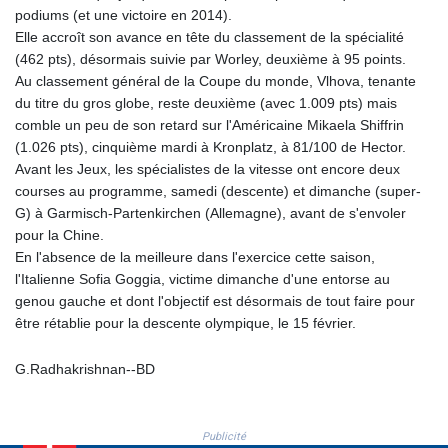
podiums (et une victoire en 2014).
KHR 4684.773512
Elle accroît son avance en tête du classement de la spécialité
KMF 492.554315
(462 pts), désormais suivie par Worley, deuxième à 95 points.
KRW 1633.35962
Au classement général de la Coupe du monde, Vlhova, tenante
KWD 0.3563
du titre du gros globe, reste deuxième (avec 1.009 pts) mais
KYD 0.961169
comble un peu de son retard sur l'Américaine Mikaela Shiffrin
KZT 540.560026
(1.026 pts), cinquième mardi à Kronplatz, à 81/100 de Hector.
LAK 26041.078389
Avant les Jeux, les spécialistes de la vitesse ont encore deux
LBP
courses au programme, samedi (descente) et dimanche (super-
103284.103894
G) à Garmisch-Partenkirchen (Allemagne), avant de s'envoler
LKR 386.869037
pour la Chine.
LRD 208.186862
En l'absence de la meilleure dans l'exercice cette saison,
LSL 18.737893
l'Italienne Sofia Goggia, victime dimanche d'une entorse au
LTL 3.406053
genou gauche et dont l'objectif est désormais de tout faire pour
LVL 0.697755
être rétablie pour la descente olympique, le 15 février.
LYD 7.336566
MAD 10.74989
G.Radhakrishnan--BD
MDL 20.056874
MGA 4921.849865
MKD 61.568318
MMK 2421.882171
Publicité