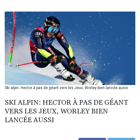
BIF 3453.244413
BMD 1.153523
BND 1.477975
BOB 13.708472
BRL 5.882279
BSD 1.153383
BTN 109.752598
BWP 15.568217
BYN 3.434433
BYR 22609.049164
BZD 2.319643
CAD 1.616126
Ski alpin: Hector à pas de géant vers les Jeux, Worley bien lancée aussi
CDF 2606.961815
CHF 0.934567
SKI ALPIN: HECTOR À PAS DE GÉANT
CLF 0.026734
CLP 1055.612189
VERS LES JEUX, WORLEY BIEN
CNY 7.785184
LANCÉE AUSSI
CNH 7.782807
COP 3648.558379
CRC 524.321776