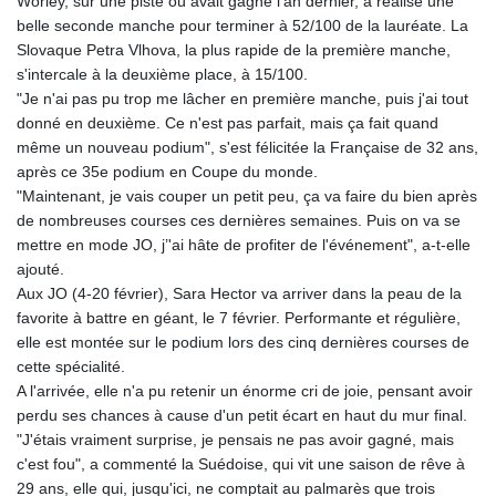
Worley, sur une piste où avait gagné l'an dernier, a réalisé une
GTQ 8.80021
belle seconde manche pour terminer à 52/100 de la lauréate. La
GYD 241.302858
Slovaque Petra Vlhova, la plus rapide de la première manche,
HKD 9.049284
s'intercale à la deuxième place, à 15/100.
HNL 30.914302
"Je n'ai pas pu trop me lâcher en première manche, puis j'ai tout
HRK 7.536546
donné en deuxième. Ce n'est pas parfait, mais ça fait quand
HTG 150.809283
même un nouveau podium", s'est félicitée la Française de 32 ans,
HUF 364.573259
après ce 35e podium en Coupe du monde.
IDR 20594.998152
"Maintenant, je vais couper un petit peu, ça va faire du bien après
ILS 3.463666
de nombreuses courses ces dernières semaines. Puis on va se
IMP 0.857346
mettre en mode JO, j’'ai hâte de profiter de l'événement", a-t-elle
INR 109.83378
ajouté.
IQD 1510.89449
Aux JO (4-20 février), Sara Hector va arriver dans la peau de la
IRR
favorite à battre en géant, le 7 février. Performante et régulière,
1585920.982023
elle est montée sur le podium lors des cinq dernières courses de
ISK 142.572116
cette spécialité.
JEP 0.857346
A l'arrivée, elle n'a pu retenir un énorme cri de joie, pensant avoir
JMD 183.168441
perdu ses chances à cause d'un petit écart en haut du mur final.
JOD 0.817863
"J'étais vraiment surprise, je pensais ne pas avoir gagné, mais
JPY 182.641857
c'est fou", a commenté la Suédoise, qui vit une saison de rêve à
KES 149.279328
29 ans, elle qui, jusqu'ici, ne comptait au palmarès que trois
KGS 100.875887