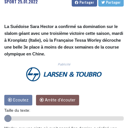
SPORT
25.01.2022
Partager
Partager
CUC 1.153523
CUP 30.568357
CVE 110.333668
CZK 24.263276
La Suédoise Sara Hector a confirmé sa domination sur le
DJF 205.391597
slalom géant avec une troisième victoire cette saison, mardi
DKK 7.475497
à Kronplatz (Italie), où la Française Tessa Worley décroche
DOP 67.329861
une belle 3e place à moins de deux semaines de la course
DZD 153.461287
EGP 57.417408
olympique en Chine.
ERN 17.302844
Publicité
ETB 186.159691
FJD 2.553842
FKP 0.857346
GBP 0.857708
GEL 3.016476
GGP 0.857346
Ecoutez
Arrête d'écouter
GHS 13.535365
GIP 0.857346
Taille du texte:
GMD 85.360325
GNF 10130.304785