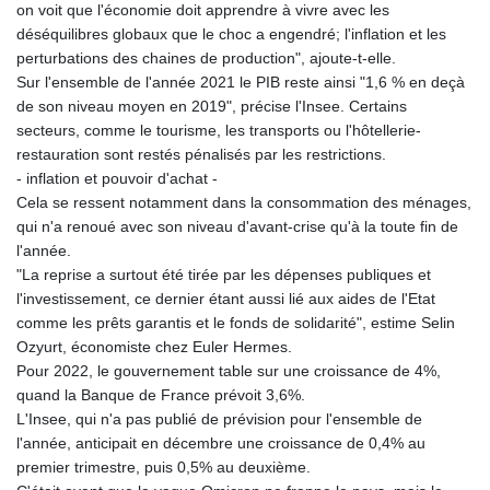
on voit que l'économie doit apprendre à vivre avec les
MNT 4159.0218
déséquilibres globaux que le choc a engendré; l'inflation et les
MOP 9.314584
perturbations des chaines de production", ajoute-t-elle.
MRU 46.338424
Sur l'ensemble de l'année 2021 le PIB reste ainsi "1,6 % en deçà
MUR 54.419742
de son niveau moyen en 2019", précise l'Insee. Certains
MVR 17.862733
secteurs, comme le tourisme, les transports ou l'hôtellerie-
MWK 1998.775164
restauration sont restés pénalisés par les restrictions.
MXN 19.811945
- inflation et pouvoir d'achat -
MYR 4.728715
Cela se ressent notamment dans la consommation des ménages,
MZN 73.882892
qui n'a renoué avec son niveau d'avant-crise qu'à la toute fin de
NAD 18.726567
l'année.
NGN 1577.963717
"La reprise a surtout été tirée par les dépenses publiques et
NIO 42.419473
l'investissement, ce dernier étant aussi lié aux aides de l'Etat
NOK 10.99759
comme les prêts garantis et le fonds de solidarité", estime Selin
NPR 175.501819
Ozyurt, économiste chez Euler Hermes.
NZD 1.961547
Pour 2022, le gouvernement table sur une croissance de 4%,
OMR 0.442445
quand la Banque de France prévoit 3,6%.
PAB 1.152686
L'Insee, qui n'a pas publié de prévision pour l'ensemble de
PEN 3.903651
l'année, anticipait en décembre une croissance de 0,4% au
PGK 5.093937
premier trimestre, puis 0,5% au deuxième.
PHP 70.183258