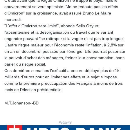
C'était avant que la vague Omicron ne frappe le pays, mais le
PKR 320.014324
gouvernement se veut optimiste: "Je ne redoute pas les effets
PLN 4.299905
d'Omicron" sur la croissance, avait assuré Bruno Le Maire
PYG 6853.914834
mercredi.
QAR 4.213648
"L'effet d'Omicron sera limité", abonde Selin Ozyurt,
RON 5.244583
l'absentéisme et la désorganisation du travail que le variant
RSD 117.338542
engendre pouvant "se rattraper si la vague n'est pas trop longue".
RUB 94.679224
L'autre risque majeur pour l'économie reste l'inflation, à 2,8% sur
RWF 1694.978938
un an en décembre, poussée par l'énergie. Elle pourrait peser sur
SAR 4.345489
le pouvoir d'achat des ménages, freiner leur consommation, sans
SBD 9.325039
parler du risque social.
SCR 16.705092
Ces dernières semaines l'exécutif a encore déployé plus de 15
SDG 694.263698
milliards d'euros pour en limiter ses effets et le sujet s'impose
SEK 10.961095
comme la première préoccupation des Français à moins de trois
SGD 1.477661
mois de l'élection présidentielle.
SLE 28.445176
SOS 658.791814
SRD 43.778814
M.T.Johanson--BD
STD 23929.673396
STN 24.499696
SVC 10.085875
Publicité
SZL 18.722767