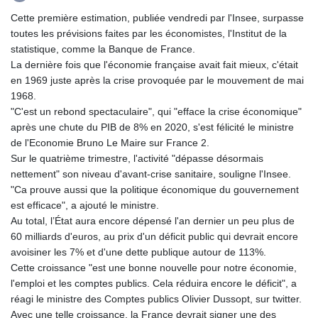
GTQ 8.794891
Cette première estimation, publiée vendredi par l'Insee, surpasse
GYD 241.157003
toutes les prévisions faites par les économistes, l'Institut de la
HKD 9.067746
statistique, comme la Banque de France.
HNL 30.895616
La dernière fois que l'économie française avait fait mieux, c'était
HRK 7.536622
en 1969 juste après la crise provoquée par le mouvement de mai
HTG 150.718127
1968.
HUF 363.096405
"C'est un rebond spectaculaire", qui "efface la crise économique"
IDR 20580.370421
après une chute du PIB de 8% en 2020, s'est félicité le ministre
ILS 3.468234
de l'Economie Bruno Le Maire sur France 2.
IMP 0.8566
Sur le quatrième trimestre, l'activité "dépasse désormais
INR 110.076256
nettement" son niveau d'avant-crise sanitaire, souligne l'Insee.
IQD 1509.981237
"Ca prouve aussi que la politique économique du gouvernement
IRR
est efficace", a ajouté le ministre.
1590322.371805
Au total, l’État aura encore dépensé l'an dernier un peu plus de
ISK 142.598215
60 milliards d'euros, au prix d'un déficit public qui devrait encore
JEP 0.8566
avoisiner les 7% et d'une dette publique autour de 113%.
JMD 183.057725
Cette croissance "est une bonne nouvelle pour notre économie,
JOD 0.819746
l'emploi et les comptes publics. Cela réduira encore le déficit", a
JPY 182.445186
réagi le ministre des Comptes publics Olivier Dussopt, sur twitter.
KES 149.158147
Avec une telle croissance, la France devrait signer une des
KGS 101.104505