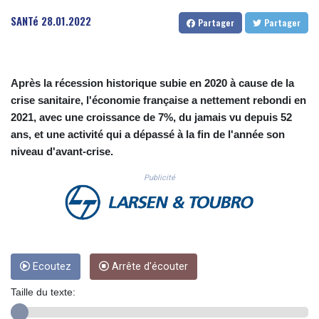
CUC 1.156136
SANTé
28.01.2022
Partager
Partager
CUP 30.637594
CVE 110.26363
CZK 24.258158
DJF 205.267449
Après la récession historique subie en 2020 à cause de la
DKK 7.477932
crise sanitaire, l'économie française a nettement rebondi en
DOP 67.289164
2021, avec une croissance de 7%, du jamais vu depuis 52
DZD 152.967099
EGP 57.293288
ans, et une activité qui a dépassé à la fin de l'année son
ERN 17.342035
niveau d'avant-crise.
ETB 186.049588
Publicité
FJD 2.553384
FKP 0.8566
GBP 0.856968
GEL 3.017966
GGP 0.8566
GHS 13.526832
Ecoutez
Arrête d'écouter
GIP 0.8566
GMD 84.980421
Taille du texte:
GNF 10123.874202