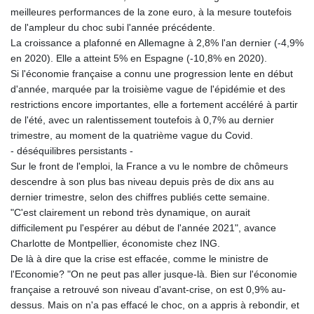
meilleures performances de la zone euro, à la mesure toutefois
KHR 4681.941823
de l'ampleur du choc subi l'année précédente.
KMF 492.514185
La croissance a plafonné en Allemagne à 2,8% l'an dernier (-4,9%
KRW 1627.712241
en 2020). Elle a atteint 5% en Espagne (-10,8% en 2020).
KWD 0.356853
Si l'économie française a connu une progression lente en début
KYD 0.960588
d'année, marquée par la troisième vague de l'épidémie et des
KZT 540.233287
restrictions encore importantes, elle a fortement accéléré à partir
LAK 26025.676609
de l'été, avec un ralentissement toutefois à 0,7% au dernier
LBP
trimestre, au moment de la quatrième vague du Covid.
103223.017367
- déséquilibres persistants -
LKR 386.635196
Sur le front de l'emploi, la France a vu le nombre de chômeurs
LRD 208.057415
descendre à son plus bas niveau depuis près de dix ans au
LSL 18.726567
dernier trimestre, selon des chiffres publiés cette semaine.
LTL 3.413768
"C'est clairement un rebond très dynamique, on aurait
LVL 0.699335
difficilement pu l'espérer au début de l'année 2021", avance
LYD 7.331909
Charlotte de Montpellier, économiste chez ING.
MAD 10.743067
De là à dire que la crise est effacée, comme le ministre de
MDL 20.044751
l'Economie? "On ne peut pas aller jusque-là. Bien sur l'économie
MGA 4918.938878
française a retrouvé son niveau d'avant-crise, on est 0,9% au-
MKD 61.524236
dessus. Mais on n'a pas effacé le choc, on a appris à rebondir, et
MMK 2427.596601