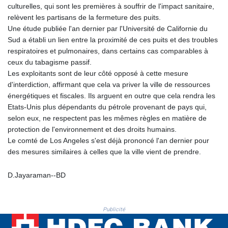
culturelles, qui sont les premières à souffrir de l'impact sanitaire,
KHR 4681.941823
relèvent les partisans de la fermeture des puits.
KMF 492.514185
Une étude publiée l'an dernier par l'Université de Californie du
KRW 1627.712241
Sud a établi un lien entre la proximité de ces puits et des troubles
KWD 0.356853
respiratoires et pulmonaires, dans certains cas comparables à
KYD 0.960588
ceux du tabagisme passif.
KZT 540.233287
Les exploitants sont de leur côté opposé à cette mesure
LAK 26025.676609
d'interdiction, affirmant que cela va priver la ville de ressources
LBP
énergétiques et fiscales. Ils arguent en outre que cela rendra les
103223.017367
Etats-Unis plus dépendants du pétrole provenant de pays qui,
LKR 386.635196
selon eux, ne respectent pas les mêmes règles en matière de
LRD 208.057415
protection de l'environnement et des droits humains.
LSL 18.726567
Le comté de Los Angeles s'est déjà prononcé l'an dernier pour
LTL 3.413768
des mesures similaires à celles que la ville vient de prendre.
LVL 0.699335
LYD 7.331909
D.Jayaraman--BD
MAD 10.743067
MDL 20.044751
MGA 4918.938878
Publicité
MKD 61.524236
MMK 2427.596601