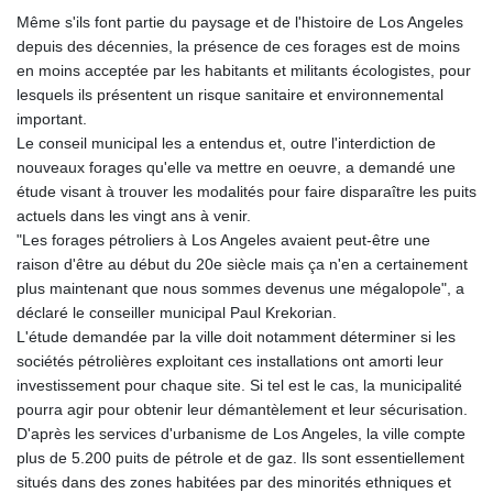
GTQ 8.794891
Même s'ils font partie du paysage et de l'histoire de Los Angeles
GYD 241.157003
depuis des décennies, la présence de ces forages est de moins
HKD 9.067746
en moins acceptée par les habitants et militants écologistes, pour
HNL 30.895616
lesquels ils présentent un risque sanitaire et environnemental
HRK 7.536622
important.
HTG 150.718127
Le conseil municipal les a entendus et, outre l'interdiction de
HUF 363.096405
nouveaux forages qu'elle va mettre en oeuvre, a demandé une
IDR 20580.370421
étude visant à trouver les modalités pour faire disparaître les puits
ILS 3.468234
actuels dans les vingt ans à venir.
IMP 0.8566
"Les forages pétroliers à Los Angeles avaient peut-être une
INR 110.076256
raison d'être au début du 20e siècle mais ça n'en a certainement
IQD 1509.981237
plus maintenant que nous sommes devenus une mégalopole", a
IRR
déclaré le conseiller municipal Paul Krekorian.
1590322.371805
L'étude demandée par la ville doit notamment déterminer si les
ISK 142.598215
sociétés pétrolières exploitant ces installations ont amorti leur
JEP 0.8566
investissement pour chaque site. Si tel est le cas, la municipalité
JMD 183.057725
pourra agir pour obtenir leur démantèlement et leur sécurisation.
JOD 0.819746
D'après les services d'urbanisme de Los Angeles, la ville compte
JPY 182.445186
plus de 5.200 puits de pétrole et de gaz. Ils sont essentiellement
KES 149.158147
situés dans des zones habitées par des minorités ethniques et
KGS 101.104505