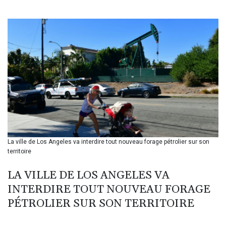
BIF 3451.157116
BMD 1.156136
BND 1.477082
BOB 13.69983
BRL 5.876989
BSD 1.152686
BTN 109.688637
BWP 15.558807
BYN 3.432357
BYR 22660.258427
BZD 2.318271
CAD 1.61333
La ville de Los Angeles va interdire tout nouveau forage pétrolier sur son
CDF 2615.761404
territoire
CHF 0.934181
CLF 0.026836
LA VILLE DE LOS ANGELES VA
CLP 1056.199727
INTERDIRE TOUT NOUVEAU FORAGE
CNY 7.801146
CNH 7.796152
PÉTROLIER SUR SON TERRITOIRE
COP 3633.55485
CRC 523.993489