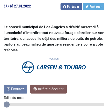
CUC 1.156136
SANTé
27.01.2022
Partager
Partager
CUP 30.637594
CVE 110.26363
CZK 24.258158
DJF 205.267449
Le conseil municipal de Los Angeles a décidé mercredi à
DKK 7.477932
l'unanimité d'interdire tout nouveau forage pétrolier sur son
DOP 67.289164
territoire, qui accueille déjà des milliers de puits de pétrole,
DZD 152.967099
parfois au beau milieu de quartiers résidentiels voire à côté
EGP 57.293288
d'écoles.
ERN 17.342035
ETB 186.049588
Publicité
FJD 2.553384
FKP 0.8566
GBP 0.856968
GEL 3.017966
GGP 0.8566
GHS 13.526832
Ecoutez
Arrête d'écouter
GIP 0.8566
Taille du texte:
GMD 84.980421
GNF 10123.874202