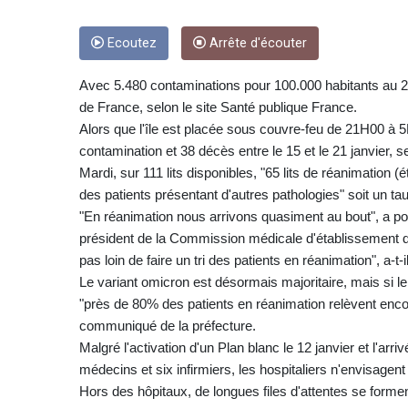
Ecoutez
Arrête d'écouter
Avec 5.480 contaminations pour 100.000 habitants au 21 
de France, selon le site Santé publique France.
Alors que l'île est placée sous couvre-feu de 21H00 à 5H
contamination et 38 décès entre le 15 et le 21 janvier, se
Mardi, sur 111 lits disponibles, "65 lits de réanimation (
des patients présentant d'autres pathologies" soit un ta
"En réanimation nous arrivons quasiment au bout", a po
président de la Commission médicale d'établissement 
pas loin de faire un tri des patients en réanimation", a-t-i
Le variant omicron est désormais majoritaire, mais si l
"près de 80% des patients en réanimation relèvent encor
communiqué de la préfecture.
Malgré l'activation d'un Plan blanc le 12 janvier et l'ar
médecins et six infirmiers, les hospitaliers n'envisagent 
Hors des hôpitaux, de longues files d'attentes se formen