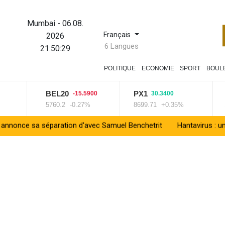
Mumbai
-
06.08.
Français
2026
6 Langues
21:50:30
POLITIQUE
ECONOMIE
SPORT
BOUL
BEL20
PX1
ISE
-15.5900
30.3400
5760.2
-0.27%
8699.71
+0.35%
1404
séparation d'avec Samuel Benchetrit
Hantavirus : un touriste a