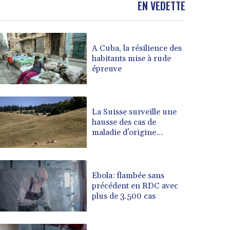
EN VEDETTE
BOB 13.949011
BRL 5.892788
BSD 1.153264
A Cuba, la résilience des
BTN 109.754928
habitants mise à rude
BWP 15.597695
épreuve
BYN 3.414525
BYR 22609.559189
BZD 2.319419
CAD 1.617766
La Suisse surveille une
hausse des cas de
CDF 2608.174036
maladie d'origine
CHF 0.93494
inconnue chez les
CLF 0.026655
vaches laitières
CLP 1052.440081
CNY 7.786316
Ebola: flambée sans
CNH 7.784327
précédent en RDC avec
plus de 3.500 cas
COP 3650.590183
CRC 524.590231
CUC 1.153549