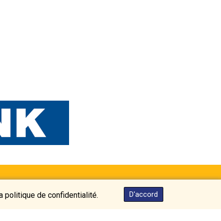
KGS 100.877923
KHR 4679.608344
KMF 492.565076
KRW 1640.91172
KWD 0.357128
KYD 0.961103
KZT 540.432993
LAK 26058.000902
LBP 103275.743756
LKR 387.390908
LRD 208.169125
LSL 18.810948
LTL 3.40613
LVL 0.69777
LYD 7.351704
MAD 10.760248
D'accord
 politique de confidentialité.
MDL 20.066456
MGA 4958.406278