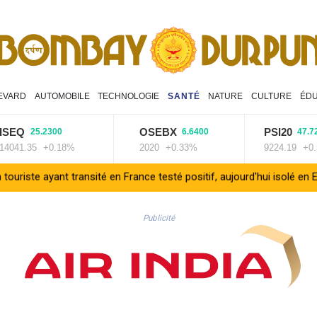
EVARD
AUTOMOBILE
TECHNOLOGIE
SANTÉ
NATURE
CULTURE
ÉDU
Q
OSEBX
PSI20
25.2300
6.6400
47.7200
1.35
+0.18%
2020
+0.33%
9224.19
+0.52%
yant transité en France testé positif, aujourd'hui isolé en Espagne (
Publicité