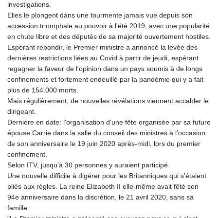
MNT 4157.293457
investigations.
MOP 9.314584
Elles le plongent dans une tourmente jamais vue depuis son
MRU 46.338424
accession triomphale au pouvoir à l'été 2019, avec une popularité
MUR 54.419742
en chute libre et des députés de sa majorité ouvertement hostiles.
MVR 17.862733
Espérant rebondir, le Premier ministre a annoncé la levée des
MWK 1998.775164
dernières restrictions liées au Covid à partir de jeudi, espérant
MXN 19.812061
regagner la faveur de l'opinion dans un pays soumis à de longs
MYR 4.728715
confinements et fortement endeuillé par la pandémie qui y a fait
MZN 73.882892
plus de 154.000 morts.
NAD 18.726567
Mais régulièrement, de nouvelles révélations viennent accabler le
NGN 1577.963717
dirigeant.
NIO 42.419473
Dernière en date: l'organisation d'une fête organisée par sa future
NOK 10.99759
épouse Carrie dans la salle du conseil des ministres à l'occasion
NPR 175.501819
de son anniversaire le 19 juin 2020 après-midi, lors du premier
NZD 1.966719
confinement.
OMR 0.442445
Selon ITV, jusqu'à 30 personnes y auraient participé.
PAB 1.152686
Une nouvelle difficile à digérer pour les Britanniques qui s'étaient
PEN 3.903651
pliés aux règles. La reine Elizabeth II elle-même avait fêté son
PGK 5.093937
94e anniversaire dans la discrétion, le 21 avril 2020, sans sa
PHP 70.183258
famille.