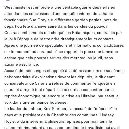
GTQ 8.794891
GYD 241.157003
Westminster est en proie à une véritable guerre des nerfs en
HKD 9.067746
attendant les conclusions d'une enquête interne de la haute
HNL 30.895616
fonctionnaire Sue Gray sur différentes garden parties, pots de
HRK 7.536622
départ ou fête d'anniversaire dans les cercles du pouvoir.
HTG 150.718127
Ces rassemblements ont choqué les Britanniques, contraints par
HUF 363.096405
la loi à l'époque de restreindre drastiquement leurs contacts.
IDR 20580.370421
Après une journée de spéculations et informations contradictoires
ILS 3.468234
sur le moment où sera publié ce rapport, la presse britannique
IMP 0.857252
estime que cela pourrait arriver dès mercredi ou jeudi, sans
INR 110.076256
aucune assurance.
IQD 1509.981237
Accusé de mensonges et appelé à la démission lors de sa séance
IRR
hebdomadaire d'explications devant les députés, le dirigeant
1590322.371805
conservateur de 57 ans a refusé de commenter l'enquête en
ISK 142.598215
cours et a rejeté tout départ. Il a assuré se concentrer sur la
JEP 0.857252
reprise économique ou encore la crise en Ukraine, haussant la
JMD 183.057725
voix dans une ambiance houleuse.
JOD 0.819746
Le leader du Labour, Keir Starmer, l'a accusé de "mépriser" le
JPY 182.445186
pays et le président de la Chambre des communes, Lindsay
KES 149.158147
Hoyle, a dû intervenir à plusieurs reprises pour maintenir le
KGS 101.104505
calme, réprimandant au passage un député travailliste qui avait