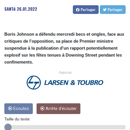
CUC 1.156136
SANTé
26.01.2022
Partager
Partager
CUP 30.637594
CVE 110.26363
CZK 24.258158
DJF 205.267449
Boris Johnson a défendu mercredi becs et ongles, face aux
DKK 7.477932
critiques de l'opposition, sa place de Premier ministre
DOP 67.289164
suspendue à la publication d'un rapport potentiellement
DZD 152.967099
EGP 57.380687
explosif sur les fêtes tenues à Downing Street pendant les
ERN 17.342035
confinements.
ETB 186.049588
Publicité
FJD 2.553384
FKP 0.857252
GBP 0.858527
GEL 3.017966
GGP 0.857252
GHS 13.526832
Ecoutez
Arrête d'écouter
GIP 0.857252
GMD 84.980421
Taille du texte:
GNF 10123.874202