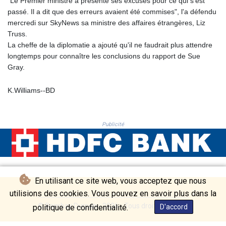
PKR 320.014324
"Le Premier ministre a présenté ses excuses pour ce qui s'est
PLN 4.299905
passé. Il a dit que des erreurs avaient été commises", l'a défendu
PYG 6853.914834
mercredi sur SkyNews sa ministre des affaires étrangères, Liz
QAR 4.213648
Truss.
RON 5.244583
La cheffe de la diplomatie a ajouté qu'il ne faudrait plus attendre
RSD 117.338542
longtemps pour connaître les conclusions du rapport de Sue
RUB 94.338828
Gray.
RWF 1694.978938
SAR 4.341973
K.Williams--BD
SBD 9.325039
SCR 16.705092
SDG 694.263698
Publicité
SEK 10.961095
SGD 1.477585
SLE 28.445176
SOS 658.791814
SRD 43.778814
En utilisant ce site web, vous acceptez que nous
STD 23929.673396
utilisions des cookies. Vous pouvez en savoir plus dans la
STN 24.499696
© Bombay Durpun - 2026 - Tous droits réservés
politique de confidentialité.
D'accord
SVC 10.085875
SZL 18.722767