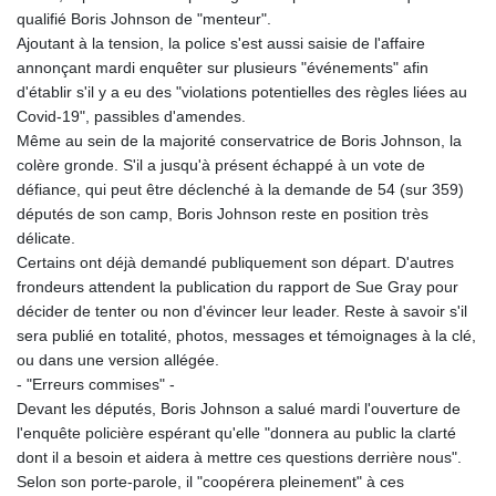
KHR 4681.941823
qualifié Boris Johnson de "menteur".
KMF 492.514185
Ajoutant à la tension, la police s'est aussi saisie de l'affaire
KRW 1627.677557
annonçant mardi enquêter sur plusieurs "événements" afin
KWD 0.356853
d'établir s'il y a eu des "violations potentielles des règles liées au
KYD 0.960588
Covid-19", passibles d'amendes.
KZT 540.233287
Même au sein de la majorité conservatrice de Boris Johnson, la
LAK 26025.676609
colère gronde. S'il a jusqu'à présent échappé à un vote de
LBP
défiance, qui peut être déclenché à la demande de 54 (sur 359)
103223.017367
députés de son camp, Boris Johnson reste en position très
LKR 386.635196
délicate.
LRD 208.057415
Certains ont déjà demandé publiquement son départ. D'autres
LSL 18.726567
frondeurs attendent la publication du rapport de Sue Gray pour
LTL 3.413768
décider de tenter ou non d'évincer leur leader. Reste à savoir s'il
LVL 0.699335
sera publié en totalité, photos, messages et témoignages à la clé,
LYD 7.331909
ou dans une version allégée.
MAD 10.743067
- "Erreurs commises" -
MDL 20.044751
Devant les députés, Boris Johnson a salué mardi l'ouverture de
MGA 4918.938878
l'enquête policière espérant qu'elle "donnera au public la clarté
MKD 61.524236
dont il a besoin et aidera à mettre ces questions derrière nous".
MMK 2427.363841
Selon son porte-parole, il "coopérera pleinement" à ces