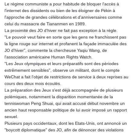
Le régime communiste a pour habitude de bloquer l'accès à
KHR 4684.773512
l'internet des dissidents ou bien de les éloigner de Pékin à
KMF 492.554315
l'approche de grandes célébrations et d'anniversaires comme
KRW 1633.35962
celui du massacre de Tiananmen en 1989.
KWD 0.3563
La proximité des JO d'hiver ne fait pas exception à la règle.
KYD 0.961169
"Le pouvoir veut faire en sorte que les gens ne franchissent pas
KZT 540.560026
la ligne rouge sur internet et profanent la façade immaculée des
LAK 26041.078389
JO d'hiver", commente la chercheuse Yaqiu Wang, de
LBP
l'association américaine Human Rights Watch.
103284.103894
"Les Jeux olympiques et leurs préparatifs sont des périodes
LKR 386.869037
extrêmement sensibles", observe un militant, dont le compte
LRD 208.186862
WeChat a fait l'objet de restrictions de service à deux reprises au
LSL 18.737893
cours des deux mois écoulés.
LTL 3.406053
La préparation des Jeux s'est déjà accompagnée de plusieurs
LVL 0.697755
polémiques, notamment la disparition momentanée de la
LYD 7.336566
tenniswoman Peng Shuai, qui avait accusé début novembre un
MAD 10.74989
ancien haut responsable politique de lui avoir imposé un rapport
MDL 20.056874
sexuel.
MGA 4921.849865
Plusieurs pays occidentaux, dont les Etats-Unis, ont annoncé un
MKD 61.568318
"boycott diplomatique" des JO, afin de dénoncer des violations
MMK 2421.882171