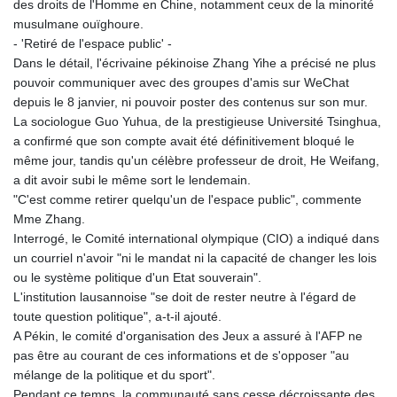
des droits de l'Homme en Chine, notamment ceux de la minorité
MNT 4148.114639
musulmane ouïghoure.
MOP 9.32038
- 'Retiré de l'espace public' -
MRU 46.367858
Dans le détail, l'écrivaine pékinoise Zhang Yihe a précisé ne plus
MUR 54.296451
pouvoir communiquer avec des groupes d'amis sur WeChat
MVR 17.833845
depuis le 8 janvier, ni pouvoir poster des contenus sur son mur.
MWK 1999.984044
La sociologue Guo Yuhua, de la prestigieuse Université Tsinghua,
MXN 19.787625
a confirmé que son compte avait été définitivement bloqué le
MYR 4.718133
même jour, tandis qu'un célèbre professeur de droit, He Weifang,
MZN 73.706953
a dit avoir subi le même sort le lendemain.
NAD 18.737893
"C'est comme retirer quelqu'un de l'espace public", commente
NGN 1574.178272
Mme Zhang.
NIO 42.444576
Interrogé, le Comité international olympique (CIO) a indiqué dans
NOK 10.973636
un courriel n'avoir "ni le mandat ni la capacité de changer les lois
NPR 175.604157
ou le système politique d'un Etat souverain".
NZD 1.964801
L'institution lausannoise "se doit de rester neutre à l'égard de
OMR 0.443526
toute question politique", a-t-il ajouté.
PAB 1.153368
A Pékin, le comité d'organisation des Jeux a assuré à l'AFP ne
PEN 3.906131
pas être au courant de ces informations et de s'opposer "au
PGK 5.097172
mélange de la politique et du sport".
PHP 70.205705
Pendant ce temps, la communauté sans cesse décroissante des