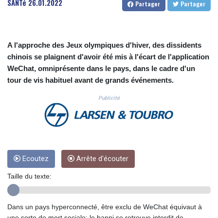
SANTé
26.01.2022
Partager
Partager
CUC 1.153523
CUP 30.568357
CVE 110.333668
CZK 24.263276
A l'approche des Jeux olympiques d'hiver, des dissidents
DJF 205.391597
chinois se plaignent d'avoir été mis à l'écart de l'application
DKK 7.475497
WeChat, omniprésente dans le pays, dans le cadre d'un
DOP 67.329861
tour de vis habituel avant de grands événements.
DZD 153.461287
EGP 57.417408
Publicité
ERN 17.302844
ETB 186.159691
FJD 2.553842
FKP 0.857346
GBP 0.857708
GEL 3.016476
Ecoutez
Arrête d'écouter
GGP 0.857346
Taille du texte:
GHS 13.535365
GIP 0.857346
GMD 85.360325
Dans un pays hyperconnecté, être exclu de WeChat équivaut à
GNF 10130.304785
une sorte de mort sociale: le banni se retrouve interdit de