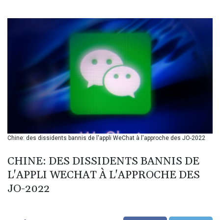
BIF 3453.244413
BMD 1.153523
BND 1.477975
BOB 13.708472
BRL 5.882279
BSD 1.153383
BTN 109.752598
BWP 15.568217
BYN 3.434433
BYR 22609.049164
BZD 2.319643
CAD 1.616126
Chine: des dissidents bannis de l'appli WeChat à l'approche des JO-2022
CDF 2606.961815
CHF 0.934567
CHINE: DES DISSIDENTS BANNIS DE
CLF 0.026734
CLP 1055.612189
L'APPLI WECHAT À L'APPROCHE DES
CNY 7.785184
JO-2022
CNH 7.782807
COP 3648.558379
CRC 524.321776