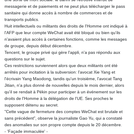
GTQ 8.80021
messagerie et de paiements et ne peut plus télécharger le pass
GYD 241.302858
sanitaire qui donne accès à nombre de commerces et de
HKD 9.049284
transports publics.
HNL 30.914302
Huit intellectuels ou militants des droits de l'Homme ont indiqué à
HRK 7.536546
l'AFP que leur compte WeChat avait été bloqué ou bien qu'ils
HTG 150.809283
n'avaient plus accès à certaines fonctions, comme les messages
HUF 364.573259
de groupe, depuis début décembre.
IDR 20594.998152
Tencent, le groupe privé qui gère l'appli, n'a pas répondu aux
ILS 3.463666
questions sur le sujet.
IMP 0.857346
Ces restrictions surviennent alors que deux militants ont été
INR 109.83378
arrêtés pour incitation à la subversion: l'avocat Xie Yang et
IQD 1510.89449
l'écrivain Yang Maodong, tandis qu'un troisième, l'avocat Tang
IRR
Jitian, n'a plus donné de nouvelles depuis le mois dernier, alors
1585920.982023
qu'il se rendait à Pékin pour participer à un événement sur les
ISK 142.572116
droits de l'Homme à la délégation de l'UE. Ses proches le
JEP 0.857346
supposent détenu au secret.
JMD 183.168441
"Cette vague de fermeture des comptes WeChat est brutale et
JOD 0.817863
sans précédent", observe la journaliste Gao Yu, qui a constaté
JPY 182.641857
des anomalies sur son propre compte depuis le 20 décembre.
KES 149.279328
- 'Façade immaculée' -
KGS 100.875887