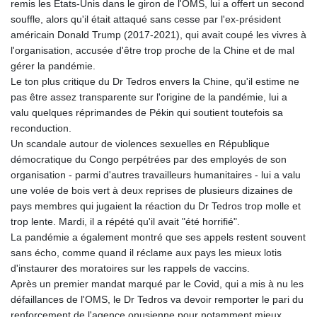
remis les Etats-Unis dans le giron de l'OMS, lui a offert un second
MNT 4157.293457
souffle, alors qu'il était attaqué sans cesse par l'ex-président
MOP 9.314584
américain Donald Trump (2017-2021), qui avait coupé les vivres à
MRU 46.338424
l'organisation, accusée d'être trop proche de la Chine et de mal
MUR 54.419742
gérer la pandémie.
MVR 17.862733
Le ton plus critique du Dr Tedros envers la Chine, qu'il estime ne
MWK 1998.775164
pas être assez transparente sur l'origine de la pandémie, lui a
MXN 20.094074
valu quelques réprimandes de Pékin qui soutient toutefois sa
MYR 4.728715
reconduction.
MZN 73.882892
Un scandale autour de violences sexuelles en République
NAD 18.726567
démocratique du Congo perpétrées par des employés de son
NGN 1577.963717
organisation - parmi d'autres travailleurs humanitaires - lui a valu
NIO 42.419473
une volée de bois vert à deux reprises de plusieurs dizaines de
NOK 10.99759
pays membres qui jugaient la réaction du Dr Tedros trop molle et
NPR 175.501819
trop lente. Mardi, il a répété qu'il avait "été horrifié".
NZD 1.966719
La pandémie a également montré que ses appels restent souvent
OMR 0.442445
sans écho, comme quand il réclame aux pays les mieux lotis
PAB 1.152686
d'instaurer des moratoires sur les rappels de vaccins.
PEN 3.903651
Après un premier mandat marqué par le Covid, qui a mis à nu les
PGK 5.093937
défaillances de l'OMS, le Dr Tedros va devoir remporter le pari du
PHP 70.183258
renforcement de l'agence onusienne pour notamment mieux