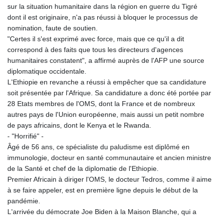
sur la situation humanitaire dans la région en guerre du Tigré
KHR 4681.941823
dont il est originaire, n'a pas réussi à bloquer le processus de
KMF 492.514185
nomination, faute de soutien.
KRW 1627.677557
"Certes il s'est exprimé avec force, mais que ce qu'il a dit
KWD 0.356853
correspond à des faits que tous les directeurs d'agences
KYD 0.960588
humanitaires constatent", a affirmé auprès de l'AFP une source
KZT 540.233287
diplomatique occidentale.
LAK 26025.676609
L'Ethiopie en revanche a réussi à empêcher que sa candidature
LBP
soit présentée par l'Afrique. Sa candidature a donc été portée par
103223.017367
28 Etats membres de l'OMS, dont la France et de nombreux
LKR 386.635196
autres pays de l'Union européenne, mais aussi un petit nombre
LRD 208.057415
de pays africains, dont le Kenya et le Rwanda.
LSL 18.726567
- "Horrifié" -
LTL 3.413768
Âgé de 56 ans, ce spécialiste du paludisme est diplômé en
LVL 0.699335
immunologie, docteur en santé communautaire et ancien ministre
LYD 7.331909
de la Santé et chef de la diplomatie de l'Ethiopie.
MAD 10.743067
Premier Africain à diriger l'OMS, le docteur Tedros, comme il aime
MDL 20.044751
à se faire appeler, est en première ligne depuis le début de la
MGA 4918.938878
pandémie.
MKD 61.529235
L'arrivée du démocrate Joe Biden à la Maison Blanche, qui a
MMK 2427.363841