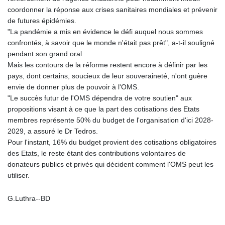
PKR 320.014324
coordonner la réponse aux crises sanitaires mondiales et prévenir
PLN 4.299905
de futures épidémies.
PYG 6853.914834
"La pandémie a mis en évidence le défi auquel nous sommes
QAR 4.213648
confrontés, à savoir que le monde n'était pas prêt", a-t-il souligné
RON 5.244583
pendant son grand oral.
RSD 117.338542
Mais les contours de la réforme restent encore à définir par les
RUB 94.338828
pays, dont certains, soucieux de leur souveraineté, n'ont guère
RWF 1694.978938
envie de donner plus de pouvoir à l'OMS.
SAR 4.329446
"Le succès futur de l'OMS dépendra de votre soutien" aux
SBD 9.325039
propositions visant à ce que la part des cotisations des Etats
SCR 16.705092
membres représente 50% du budget de l'organisation d'ici 2028-
SDG 694.263698
2029, a assuré le Dr Tedros.
SEK 10.961095
Pour l'instant, 16% du budget provient des cotisations obligatoires
SGD 1.467719
des Etats, le reste étant des contributions volontaires de
SLE 28.445176
donateurs publics et privés qui décident comment l'OMS peut les
SOS 658.791814
utiliser.
SRD 43.778814
STD 23929.673396
G.Luthra--BD
STN 24.499696
SVC 10.085875
SZL 18.722767