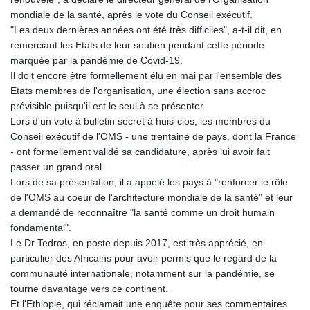
GTQ 8.794891
mondiale de la santé, après le vote du Conseil exécutif.
GYD 241.157003
"Les deux dernières années ont été très difficiles", a-t-il dit, en
HKD 9.066767
remerciant les Etats de leur soutien pendant cette période
HNL 30.895616
marquée par la pandémie de Covid-19.
HRK 7.536622
Il doit encore être formellement élu en mai par l'ensemble des
HTG 150.718127
Etats membres de l'organisation, une élection sans accroc
HUF 363.096405
prévisible puisqu'il est le seul à se présenter.
IDR 20580.370421
Lors d'un vote à bulletin secret à huis-clos, les membres du
ILS 3.468234
Conseil exécutif de l'OMS - une trentaine de pays, dont la France
IMP 0.857252
- ont formellement validé sa candidature, après lui avoir fait
INR 110.076256
passer un grand oral.
IQD 1509.981237
Lors de sa présentation, il a appelé les pays à "renforcer le rôle
IRR
de l'OMS au coeur de l'architecture mondiale de la santé" et leur
1590322.371805
a demandé de reconnaître "la santé comme un droit humain
ISK 142.598215
fondamental".
JEP 0.857252
Le Dr Tedros, en poste depuis 2017, est très apprécié, en
JMD 183.057725
particulier des Africains pour avoir permis que le regard de la
JOD 0.819746
communauté internationale, notamment sur la pandémie, se
JPY 182.445186
tourne davantage vers ce continent.
KES 149.158147
Et l'Ethiopie, qui réclamait une enquête pour ses commentaires
KGS 101.104505