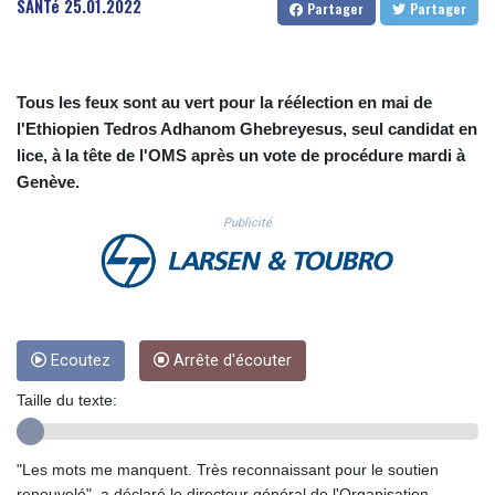
SANTé
25.01.2022
Partager
Partager
CUC 1.156136
CUP 30.637594
CVE 110.26363
CZK 24.258158
Tous les feux sont au vert pour la réélection en mai de
DJF 205.267449
l'Ethiopien Tedros Adhanom Ghebreyesus, seul candidat en
DKK 7.477932
lice, à la tête de l'OMS après un vote de procédure mardi à
DOP 67.289164
Genève.
DZD 152.967099
EGP 57.293288
Publicité
ERN 17.342035
ETB 186.049588
FJD 2.553384
FKP 0.857252
GBP 0.858527
GEL 3.017966
Ecoutez
Arrête d'écouter
GGP 0.857252
Taille du texte:
GHS 13.526832
GIP 0.857252
GMD 84.980421
"Les mots me manquent. Très reconnaissant pour le soutien
GNF 10123.874202
renouvelé", a déclaré le directeur général de l'Organisation