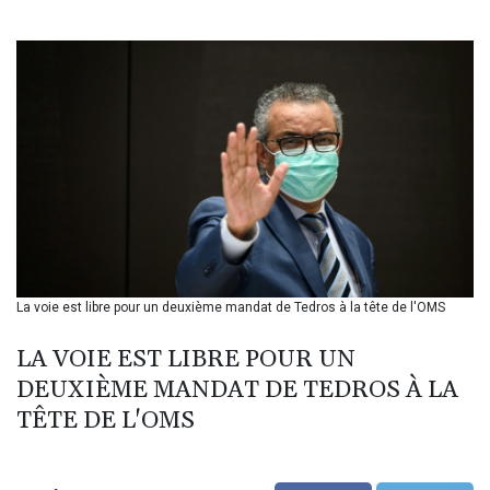
BIF 3451.157116
BMD 1.156136
BND 1.477082
BOB 13.69983
BRL 5.876989
BSD 1.152686
BTN 109.688637
BWP 15.558807
BYN 3.432357
BYR 22660.258427
BZD 2.318271
CAD 1.612983
La voie est libre pour un deuxième mandat de Tedros à la tête de l'OMS
CDF 2615.761404
CHF 0.93588
LA VOIE EST LIBRE POUR UN
CLF 0.026829
CLP 1055.916879
DEUXIÈME MANDAT DE TEDROS À LA
CNY 7.801146
TÊTE DE L'OMS
CNH 7.796152
COP 3633.55485
CRC 523.993489