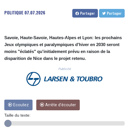
CUC 1.156136
CUP 30.637594
POLITIQUE
07.07.2026
Partager
Partager
CVE 110.26363
CZK 24.258158
DJF 205.267449
DKK 7.477932
Savoie, Haute-Savoie, Hautes-Alpes et Lyon: les prochains
DOP 67.289164
Jeux olympiques et paralympiques d'hiver en 2030 seront
DZD 152.967099
moins "éclatés" qu'initialement prévu en raison de la
EGP 57.293288
disparition de Nice dans le projet retenu.
ERN 17.342035
ETB 186.049588
Publicité
FJD 2.553384
FKP 0.8566
GBP 0.858527
GEL 3.017966
GGP 0.8566
GHS 13.526832
Ecoutez
Arrête d'écouter
GIP 0.8566
Taille du texte:
GMD 84.980421
GNF 10123.874202