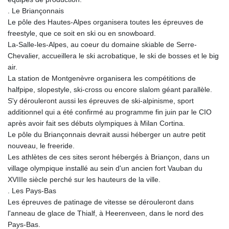
MNT 4159.0218
. Le Briançonnais
MOP 9.314584
Le pôle des Hautes-Alpes organisera toutes les épreuves de
MRU 46.338424
freestyle, que ce soit en ski ou en snowboard.
MUR 54.419742
La-Salle-les-Alpes, au coeur du domaine skiable de Serre-
MVR 17.862733
Chevalier, accueillera le ski acrobatique, le ski de bosses et le big
MWK 1998.775164
air.
MXN 19.811945
La station de Montgenèvre organisera les compétitions de
MYR 4.728715
halfpipe, slopestyle, ski-cross ou encore slalom géant parallèle.
MZN 73.882892
S'y dérouleront aussi les épreuves de ski-alpinisme, sport
NAD 18.726567
additionnel qui a été confirmé au programme fin juin par le CIO
NGN 1577.963717
après avoir fait ses débuts olympiques à Milan Cortina.
NIO 42.419473
Le pôle du Briançonnais devrait aussi héberger un autre petit
NOK 10.99759
nouveau, le freeride.
NPR 175.501819
Les athlètes de ces sites seront hébergés à Briançon, dans un
NZD 1.966719
village olympique installé au sein d'un ancien fort Vauban du
OMR 0.442445
XVIIIe siècle perché sur les hauteurs de la ville.
PAB 1.152686
. Les Pays-Bas
PEN 3.903651
Les épreuves de patinage de vitesse se dérouleront dans
PGK 5.093937
l'anneau de glace de Thialf, à Heerenveen, dans le nord des
PHP 70.183258
Pays-Bas.