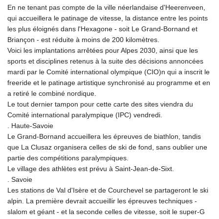
GTQ 8.794891
En ne tenant pas compte de la ville néerlandaise d'Heerenveen,
GYD 241.157003
qui accueillera le patinage de vitesse, la distance entre les points
HKD 9.067746
les plus éloignés dans l'Hexagone - soit Le Grand-Bornand et
HNL 30.895616
Briançon - est réduite à moins de 200 kilomètres.
HRK 7.536622
Voici les implantations arrêtées pour Alpes 2030, ainsi que les
HTG 150.718127
sports et disciplines retenus à la suite des décisions annoncées
HUF 363.096405
mardi par le Comité international olympique (CIO)n qui a inscrit le
IDR 20580.370421
freeride et le patinage artistique synchronisé au programme et en
ILS 3.468234
a retiré le combiné nordique.
IMP 0.8566
Le tout dernier tampon pour cette carte des sites viendra du
INR 110.076256
Comité international paralympique (IPC) vendredi.
IQD 1509.981237
. Haute-Savoie
IRR
Le Grand-Bornand accueillera les épreuves de biathlon, tandis
1590322.371805
que La Clusaz organisera celles de ski de fond, sans oublier une
ISK 142.598215
partie des compétitions paralympiques.
JEP 0.8566
Le village des athlètes est prévu à Saint-Jean-de-Sixt.
JMD 183.057725
. Savoie
JOD 0.819746
Les stations de Val d'Isère et de Courchevel se partageront le ski
JPY 182.445186
alpin. La première devrait accueillir les épreuves techniques -
KES 149.158147
slalom et géant - et la seconde celles de vitesse, soit le super-G
KGS 101.104505