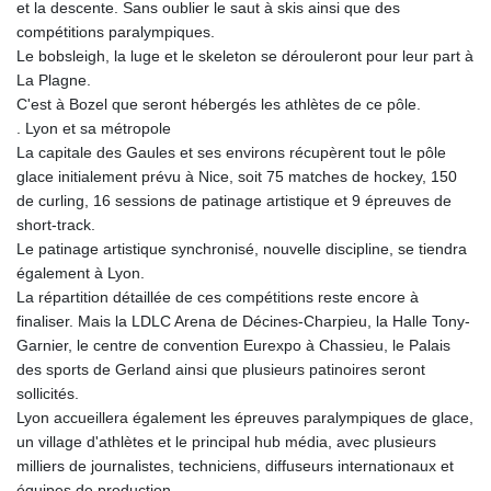
et la descente. Sans oublier le saut à skis ainsi que des
KHR 4681.941823
compétitions paralympiques.
KMF 492.514185
Le bobsleigh, la luge et le skeleton se dérouleront pour leur part à
KRW 1627.712241
La Plagne.
KWD 0.356853
C'est à Bozel que seront hébergés les athlètes de ce pôle.
KYD 0.960588
. Lyon et sa métropole
KZT 540.233287
La capitale des Gaules et ses environs récupèrent tout le pôle
LAK 26025.676609
glace initialement prévu à Nice, soit 75 matches de hockey, 150
LBP
de curling, 16 sessions de patinage artistique et 9 épreuves de
103223.017367
short-track.
LKR 386.635196
Le patinage artistique synchronisé, nouvelle discipline, se tiendra
LRD 208.057415
également à Lyon.
LSL 18.726567
La répartition détaillée de ces compétitions reste encore à
LTL 3.413768
finaliser. Mais la LDLC Arena de Décines-Charpieu, la Halle Tony-
LVL 0.699335
Garnier, le centre de convention Eurexpo à Chassieu, le Palais
LYD 7.331909
des sports de Gerland ainsi que plusieurs patinoires seront
MAD 10.743067
sollicités.
MDL 20.044751
Lyon accueillera également les épreuves paralympiques de glace,
MGA 4918.938878
un village d'athlètes et le principal hub média, avec plusieurs
MKD 61.524236
milliers de journalistes, techniciens, diffuseurs internationaux et
MMK 2427.596601
équipes de production.