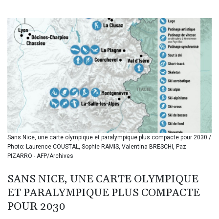
BIF 3451.157116
BMD 1.156136
BND 1.477082
BOB 13.69983
BRL 5.876989
BSD 1.152686
BTN 109.688637
BWP 15.558807
BYN 3.432357
BYR 22660.258427
BZD 2.318271
CAD 1.61333
Sans Nice, une carte olympique et paralympique plus compacte pour 2030 /
CDF 2615.761404
Photo: Laurence COUSTAL, Sophie RAMIS, Valentina BRESCHI, Paz
CHF 0.93588
PIZARRO - AFP/Archives
CLF 0.026749
CLP 1056.199727
SANS NICE, UNE CARTE OLYMPIQUE
CNY 7.801146
ET PARALYMPIQUE PLUS COMPACTE
CNH 7.796152
COP 3633.55485
POUR 2030
CRC 523.993489