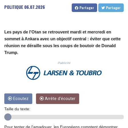
CUC 1.155801
POLITIQUE
06.07.2026
Partager
Partager
CUP 30.628717
CVE 110.23168
CZK 24.254187
DJF 205.207971
Les pays de l'Otan se retrouvent mardi et mercredi en
DKK 7.47562
sommet à Ankara avec un objectif central : éviter que cette
DOP 67.269666
réunion ne déraille sous les coups de boutoir de Donald
DZD 152.922776
Trump.
EGP 57.293846
ERN 17.33701
Publicité
ETB 185.995679
FJD 2.552644
FKP 0.857003
GBP 0.856685
GEL 3.016621
GGP 0.857003
Ecoutez
Arrête d'écouter
GHS 13.522912
Taille du texte:
GIP 0.857003
GMD 84.945873
GNF 10120.940719
Pour tenter de l'amadouer, les Européens comptent démontrer,