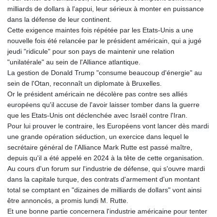
GTQ 8.792342
milliards de dollars à l'appui, leur sérieux à monter en puissance
GYD 241.087126
dans la défense de leur continent.
HKD 9.068233
Cette exigence maintes fois répétée par les Etats-Unis a une
HNL 30.886664
nouvelle fois été relancée par le président américain, qui a jugé
HRK 7.535359
jeudi "ridicule" pour son pays de maintenir une relation
HTG 150.674455
"unilatérale" au sein de l'Alliance atlantique.
HUF 363.218435
La gestion de Donald Trump "consume beaucoup d'énergie" au
IDR 20574.407074
sein de l'Otan, reconnaît un diplomate à Bruxelles.
ILS 3.467228
Or le président américain ne décolère pas contre ses alliés
IMP 0.857003
européens qu'il accuse de l'avoir laisser tomber dans la guerre
INR 110.044414
que les Etats-Unis ont déclenchée avec Israël contre l'Iran.
IQD 1509.543707
Pour lui prouver le contraire, les Européens vont lancer dès mardi
IRR
une grande opération séduction, un exercice dans lequel le
1589861.560911
secrétaire général de l'Alliance Mark Rutte est passé maître,
ISK 142.614473
depuis qu'il a été appelé en 2024 à la tête de cette organisation.
JEP 0.857003
Au cours d'un forum sur l'industrie de défense, qui s'ouvre mardi
JMD 183.004683
dans la capitale turque, des contrats d'armement d'un montant
JOD 0.819461
total se comptant en "dizaines de milliards de dollars" vont ainsi
JPY 182.465669
être annoncés, a promis lundi M. Rutte.
KES 148.856198
Et une bonne partie concernera l'industrie américaine pour tenter
KGS 101.074744