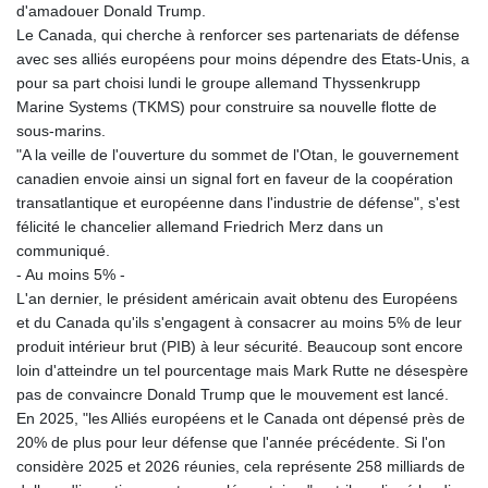
d'amadouer Donald Trump.
KHR 4680.585188
Le Canada, qui cherche à renforcer ses partenariats de défense
KMF 492.370809
avec ses alliés européens pour moins dépendre des Etats-Unis, a
KRW 1629.805632
pour sa part choisi lundi le groupe allemand Thyssenkrupp
KWD 0.35675
Marine Systems (TKMS) pour construire sa nouvelle flotte de
KYD 0.96031
sous-marins.
KZT 540.07675
"A la veille de l'ouverture du sommet de l'Otan, le gouvernement
LAK 26018.135435
canadien envoie ainsi un signal fort en faveur de la coopération
LBP
transatlantique et européenne dans l'industrie de défense", s'est
103193.107569
félicité le chancelier allemand Friedrich Merz dans un
LKR 386.523165
communiqué.
LRD 207.997128
- Au moins 5% -
LSL 18.721141
L'an dernier, le président américain avait obtenu des Européens
LTL 3.412778
et du Canada qu'ils s'engagent à consacrer au moins 5% de leur
LVL 0.699133
produit intérieur brut (PIB) à leur sécurité. Beaucoup sont encore
LYD 7.329784
loin d'atteindre un tel pourcentage mais Mark Rutte ne désespère
MAD 10.739954
pas de convaincre Donald Trump que le mouvement est lancé.
MDL 20.038943
En 2025, "les Alliés européens et le Canada ont dépensé près de
MGA 4917.513571
20% de plus pour leur défense que l'année précédente. Si l'on
MKD 61.511407
considère 2025 et 2026 réunies, cela représente 258 milliards de
MMK 2426.660491