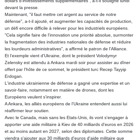
dollars d'investissements supplémentaires", a-t-il souligné lundi
MNT 4156.088844
devant la presse.
MOP 9.311885
Maintenant, "il faut mettre cet argent au service de notre
MRU 46.324997
défense", a-t-il ajouté, et augmenter les capacités de production,
MUR 54.084519
un défi encore difficile à relever pour les industriels européens.
MVR 17.857278
"Cela signifie faire de l'innovation une priorité absolue, surmonter
MWK 1998.196
la fragmentation des industries nationales de défense et réduire
MXN 19.811636
les lourdeurs administratives", a affirmé le patron de l'Alliance.
MYR 4.721676
Et l'exemple vient d'Ukraine, dont le président Volodymyr
MZN 73.861472
Zelensky est attendu à Ankara mardi soir pour assister au dîner
NAD 18.721141
offert par l'hôte de ce sommet, le président turc Recep Tayyip
NGN 1573.958077
Erdogan.
NIO 42.407181
L'industrie ukrainienne de défense a gagné une expertise et un
NOK 10.983967
savoir-faire, notamment en matière de drones, dont les
NPR 175.450966
Européens veulent s'inspirer.
NZD 1.96296
A Ankara, les alliés européens de l'Ukraine entendent aussi lui
OMR 0.442316
réaffirmer leur soutien.
PAB 1.152352
Avec le Canada, mais sans les Etats-Unis, ils vont s'engager à
PEN 3.90252
apporter une aide militaire à Kiev de 40 milliards d'euros en 2026
PGK 5.092461
et au moins autant en 2027, selon des diplomates. Cette somme
PHP 70.290014
viendra s'ajouter aux 30 milliards d'euros d'aide militaire que