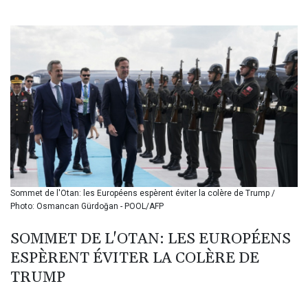
BIF 3450.157113
BMD 1.155801
BND 1.476654
BOB 13.69586
BRL 5.875747
BSD 1.152352
BTN 109.656854
BWP 15.554298
BYN 3.431363
BYR 22653.692413
BZD 2.317599
CAD 1.612515
Sommet de l'Otan: les Européens espèrent éviter la colère de Trump /
CDF 2614.996978
Photo: Osmancan Gürdoğan - POOL/AFP
CHF 0.934118
CLF 0.026812
SOMMET DE L'OTAN: LES EUROPÉENS
CLP 1055.246154
ESPÈRENT ÉVITER LA COLÈRE DE
CNY 7.798879
CNH 7.793437
TRUMP
COP 3649.648544
CRC 523.841657