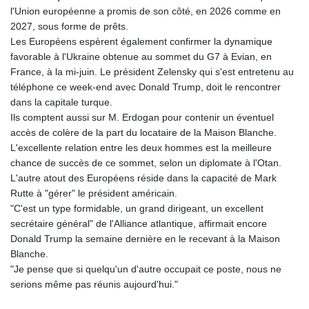
PKR 319.921597
l'Union européenne a promis de son côté, en 2026 comme en
PLN 4.298989
2027, sous forme de prêts.
PYG 6851.928851
Les Européens espèrent également confirmer la dynamique
QAR 4.212427
favorable à l'Ukraine obtenue au sommet du G7 à Evian, en
RON 5.248837
France, à la mi-juin. Le président Zelensky qui s'est entretenu au
RSD 117.304542
téléphone ce week-end avec Donald Trump, doit le rencontrer
RUB 94.335971
dans la capitale turque.
RWF 1694.487803
Ils comptent aussi sur M. Erdogan pour contenir un éventuel
SAR 4.328192
accès de colère de la part du locataire de la Maison Blanche.
SBD 9.322337
L'excellente relation entre les deux hommes est la meilleure
SCR 16.700252
chance de succès de ce sommet, selon un diplomate à l'Otan.
SDG 694.055348
L'autre atout des Européens réside dans la capacité de Mark
SEK 10.962537
Rutte à "gérer" le président américain.
SGD 1.477805
"C'est un type formidable, un grand dirigeant, un excellent
SLE 28.431255
secrétaire général" de l'Alliance atlantique, affirmait encore
SOS 658.600923
Donald Trump la semaine dernière en le recevant à la Maison
SRD 43.76612
Blanche.
STD 23922.739558
"Je pense que si quelqu'un d'autre occupait ce poste, nous ne
STN 24.492597
serions même pas réunis aujourd'hui."
SVC 10.082952
SZL 18.717342