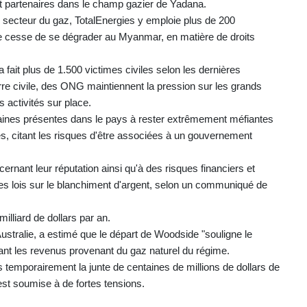
ent partenaires dans le champ gazier de Yadana.
 secteur du gaz, TotalEnergies y emploie plus de 200
i ne cesse de se dégrader au Myanmar, en matière de droits
a fait plus de 1.500 victimes civiles selon les dernières
rre civile, des ONG maintiennent la pression sur les grands
s activités sur place.
aines présentes dans le pays à rester extrêmement méfiantes
nes, citant les risques d'être associées à un gouvernement
rnant leur réputation ainsi qu'à des risques financiers et
les lois sur le blanchiment d'argent, selon un communiqué de
illiard de dollars par an.
stralie, a estimé que le départ de Woodside "souligne le
ant les revenus provenant du gaz naturel du régime.
 temporairement la junte de centaines de millions de dollars de
st soumise à de fortes tensions.