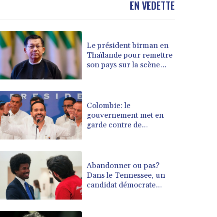
EN VEDETTE
BOB 14.025967
BRL 5.938617
BSD 1.154928
Le président birman en
BTN 109.794748
Thaïlande pour remettre
BWP 15.661517
son pays sur la scène
BYN 3.415745
diplomatique
BYR 22647.966202
BZD 2.322716
CAD 1.618749
Colombie: le
gouvernement met en
CDF 2612.604653
garde contre de
CHF 0.93223
possibles "actes
CLF 0.026748
terroristes" lors de
CLP 1056.157931
l'investiture du président
CNY 7.799775
Abandonner ou pas?
CNH 7.796366
Dans le Tennessee, un
candidat démocrate
COP 3677.625283
victime du redécoupage
CRC 523.720823
électoral
CUC 1.155508