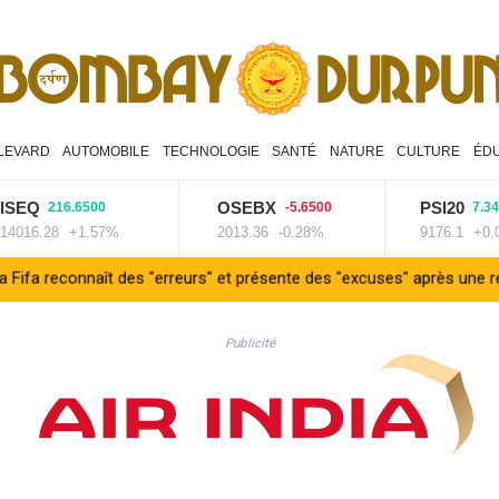
LEVARD
AUTOMOBILE
TECHNOLOGIE
SANTÉ
NATURE
CULTURE
ÉD
Q
OSEBX
PSI20
216.6500
-5.6500
7.3400
6.28
+1.57%
2013.36
-0.28%
9176.1
+0.08%
aît des "erreurs" et présente des "excuses" après une réunion de cr
Publicité