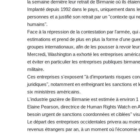
la semaine dernière leur retrait de Birmanie où ils étai
Implanté depuis 1992 dans le pays, uniquement dans le
personnes et a justifié son retrait par un "contexte qu
humains".
Face à la répression de la contestation par l'armée, qui 
estimations et prend de plus en plus la forme d'une gue
groupes internationaux, afin de les pousser à revoir leur
Mercredi, Washington a exhorté les entreprises améric
et éviter en particulier les entreprises publiques birma
militaire.
Ces entreprises s'exposent "à d'importants risques conce
juridiques", notamment en enfreignant les sanctions et 
six ministères américains.
L'industrie gazière de Birmanie est estimée à environ 1 m
Elaine Pearson, directrice de Human Rights Watch en Au
besoin urgent de sanctions coordonnées et ciblées" vis
Le départ des entreprises occidentales privera au moins
revenus étrangers par an, à un moment où l'économie e