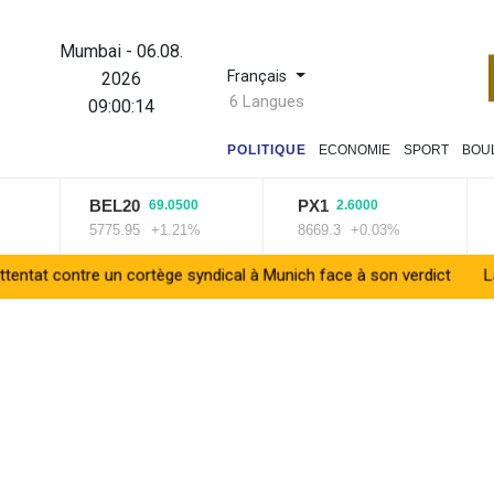
Mumbai
-
06.08.
Français
2026
6 Langues
09:00:15
POLITIQUE
ECONOMIE
SPORT
BOU
BEL20
PX1
ISE
69.0500
2.6000
5775.95
+1.21%
8669.3
+0.03%
1401
e un cortège syndical à Munich face à son verdict
La Fifa reconn