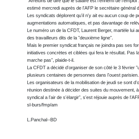
"Arrêtons de dire que le salaire est l'ennemi de l'emploi",
estimé mercredi auprès de l'AFP le secrétaire général d
Les syndicats déplorent qu'il n'y ait eu aucun coup de
augmentations automatiques, et pas davantage de relèv
Le numéro un de la CFDT, Laurent Berger, martèle lui a
des travailleurs dits de la "deuxième ligne".
Mais le premier syndicat français ne joindra pas ses force
initiatives concrètes et ciblées qui fera le résultat. Pas
marche pas", plaide-t-il.
La CFDT a décidé d'organiser de son côté le 3 février "
plusieurs centaines de personnes dans l'ouest parisien.
Les organisateurs de la mobilisation de jeudi se sont d
réunion destinée à décider des suites du mouvement, à
syndical a l'air de s'élargir", s'est réjouie auprès de l'
sl-burs/fmp/am
L.Panchal--BD