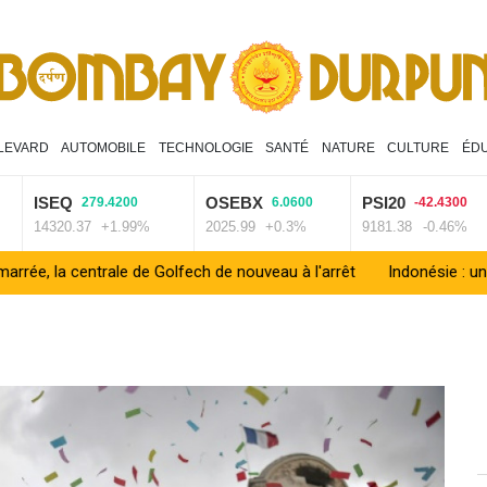
LEVARD
AUTOMOBILE
TECHNOLOGIE
SANTÉ
NATURE
CULTURE
ÉD
ISEQ
OSEBX
PSI20
279.4200
6.0600
-42.4300
14320.37
+1.99%
2025.99
+0.3%
9181.38
-0.46%
ntrale de Golfech de nouveau à l'arrêt
Indonésie : un parc natio