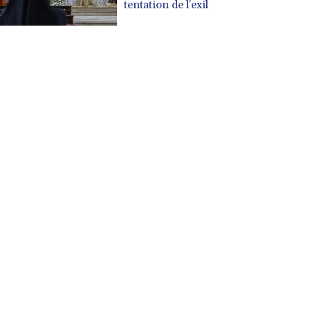
tentation de l'exil
DOP 67.289164
DZD 152.967099
EGP 57.380687
ERN 17.342035
ETB 186.049588
FJD 2.553384
FKP 0.857252
GBP 0.858527
GEL 3.017966
GGP 0.857252
GHS 13.526832
GIP 0.857252
GMD 84.980421
GNF 10123.874202
GTQ 8.794891
GYD 241.157003
HKD 9.067746
HNL 30.895616
HRK 7.536622