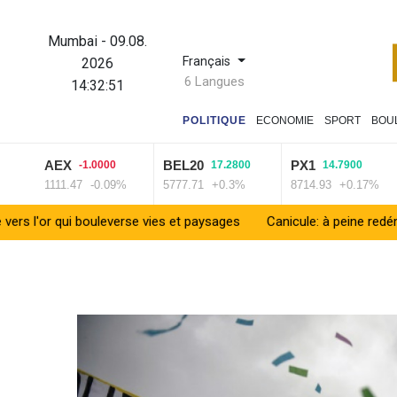
Mumbai
-
09.08.
Français
2026
6 Langues
14:32:52
POLITIQUE
ECONOMIE
SPORT
BOU
AEX
BEL20
PX1
-1.0000
17.2800
14.7900
1111.47
-0.09%
5777.71
+0.3%
8714.93
+0.17%
i bouleverse vies et paysages
Canicule: à peine redémarrée, la ce