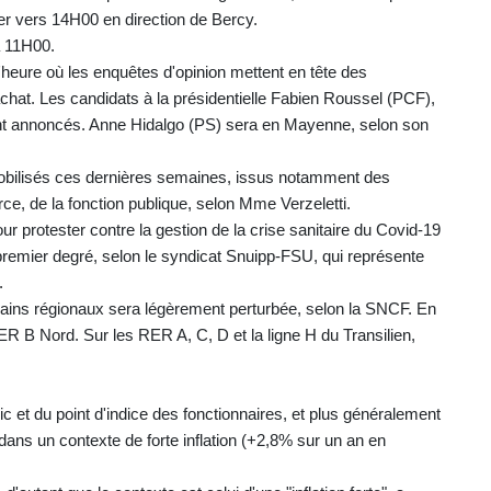
er vers 14H00 en direction de Bercy.
à 11H00.
'heure où les enquêtes d'opinion mettent en tête des
chat. Les candidats à la présidentielle Fabien Roussel (PCF),
nt annoncés. Anne Hidalgo (PS) sera en Mayenne, selon son
 mobilisés ces dernières semaines, issus notamment des
rce, de la fonction publique, selon Mme Verzeletti.
ur protester contre la gestion de la crise sanitaire du Covid-19
 premier degré, selon le syndicat Snuipp-FSU, qui représente
.
rains régionaux sera légèrement perturbée, selon la SNCF. En
 RER B Nord. Sur les RER A, C, D et la ligne H du Transilien,
et du point d'indice des fonctionnaires, et plus généralement
, dans un contexte de forte inflation (+2,8% sur un an en