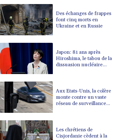
BYN 3.432357
Des échanges de frappes
BYR 22660.258427
font cinq morts en
BZD 2.318271
Ukraine et en Russie
CAD 1.61333
CDF 2615.761404
CHF 0.93588
Japon: 81 ans après
CLF 0.026829
Hiroshima, le tabou de la
CLP 1055.916879
dissuasion nucléaire
CNY 7.801146
vacille
CNH 7.796152
COP 3633.55485
CRC 523.993489
Aux Etats-Unis, la colère
monte contre un vaste
CUC 1.156136
réseau de surveillance
CUP 30.637594
des voitures
CVE 110.26363
CZK 24.258158
DJF 205.267449
Les chrétiens de
DKK 7.477932
Cisjordanie cèdent à la