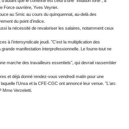
 d'autant que le contexte est celui d'une "inflation forte", a
e Force ouvrière, Yves Veyrier.
 pouce au Smic au cours du quinquennat, au-delà des
ement du point d'indice.
ussi la nécessité de revaloriser les salaires, notamment ceux
s à l'intersyndicale jeudi. "C'est la multiplication des
 la grande manifestation interprofessionnelle. Le fourre-tout ne
une marche des travailleurs essentiels", qui devrait rassembler
'ores et déjà donné rendez-vous vendredi matin pour une
 laquelle l'Unsa et la CFE-CGC ont annoncé leur venue. "L'arc
AFP Mme Verzeletti.