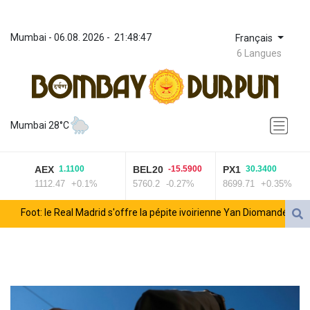
Mumbai
 - 
06.08. 2026
 - 
21:48:47
Français
6 Langues
Mumbai 28°C
AEX
BEL20
PX1
1.1100
-15.5900
30.3400
1112.47
+0.1%
5760.2
-0.27%
8699.71
+0.35%
Foot: le Real Madrid s'offre la pépite ivoirienne Yan Diomandé
Vanessa Paradis annonce sa séparation d'avec Samuel
Benchetrit
Hantavirus : un touriste ayant transité en France testé positif,