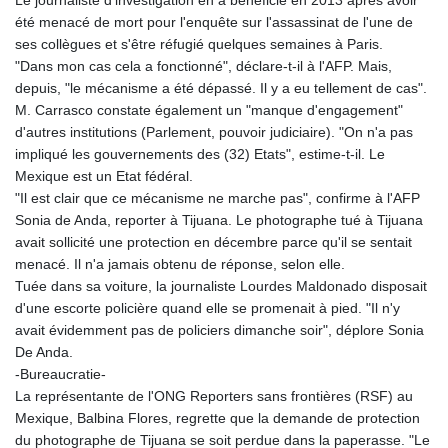
été menacé de mort pour l'enquête sur l'assassinat de l'une de
ses collègues et s'être réfugié quelques semaines à Paris.
"Dans mon cas cela a fonctionné", déclare-t-il à l'AFP. Mais,
depuis, "le mécanisme a été dépassé. Il y a eu tellement de cas".
M. Carrasco constate également un "manque d'engagement"
d'autres institutions (Parlement, pouvoir judiciaire). "On n'a pas
impliqué les gouvernements des (32) Etats", estime-t-il. Le
Mexique est un Etat fédéral.
"Il est clair que ce mécanisme ne marche pas", confirme à l'AFP
Sonia de Anda, reporter à Tijuana. Le photographe tué à Tijuana
avait sollicité une protection en décembre parce qu'il se sentait
menacé. Il n'a jamais obtenu de réponse, selon elle.
Tuée dans sa voiture, la journaliste Lourdes Maldonado disposait
d'une escorte policière quand elle se promenait à pied. "Il n'y
avait évidemment pas de policiers dimanche soir", déplore Sonia
De Anda.
-Bureaucratie-
La représentante de l'ONG Reporters sans frontières (RSF) au
Mexique, Balbina Flores, regrette que la demande de protection
du photographe de Tijuana se soit perdue dans la paperasse. "Le