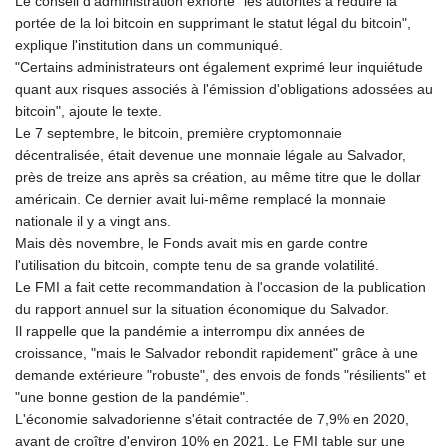
Le conseil d'administration exhorte "les autorités à réduire la
GTQ 8.81087
portée de la loi bitcoin en supprimant le statut légal du bitcoin",
GYD 241.831737
explique l'institution dans un communiqué.
HKD 9.057432
"Certains administrateurs ont également exprimé leur inquiétude
HNL 30.951928
quant aux risques associés à l'émission d'obligations adossées au
HRK 7.535817
bitcoin", ajoute le texte.
HTG 150.98364
Le 7 septembre, le bitcoin, première cryptomonnaie
HUF 364.606998
décentralisée, était devenue une monnaie légale au Salvador,
IDR 20526.507465
près de treize ans après sa création, au même titre que le dollar
ILS 3.461279
américain. Ce dernier avait lui-même remplacé la monnaie
IMP 0.856331
nationale il y a vingt ans.
INR 110.133259
Mais dès novembre, le Fonds avait mis en garde contre
IQD 1512.727812
l'utilisation du bitcoin, compte tenu de sa grande volatilité.
IRR
Le FMI a fait cette recommandation à l'occasion de la publication
1587081.157342
du rapport annuel sur la situation économique du Salvador.
ISK 142.20827
Il rappelle que la pandémie a interrompu dix années de
JEP 0.856331
croissance, "mais le Salvador rebondit rapidement" grâce à une
JMD 183.379231
demande extérieure "robuste", des envois de fonds "résilients" et
JOD 0.818459
"une bonne gestion de la pandémie".
JPY 183.716281
L'économie salvadorienne s'était contractée de 7,9% en 2020,
KES 149.365809
avant de croître d'environ 10% en 2021. Le FMI table sur une
KGS 100.958668