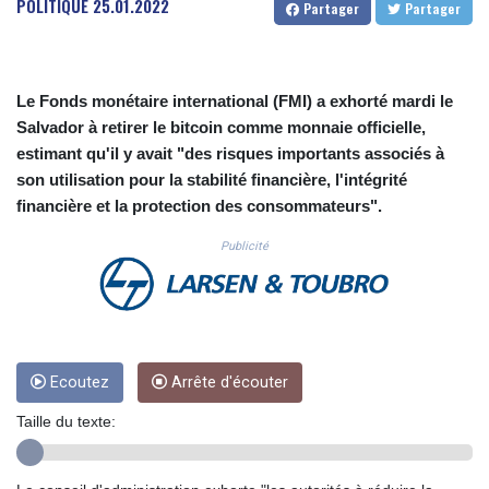
POLITIQUE
25.01.2022
Partager
Partager
CUC 1.154472
CUP 30.593501
CVE 110.187856
CZK 24.259377
Le Fonds monétaire international (FMI) a exhorté mardi le
DJF 205.172641
Salvador à retirer le bitcoin comme monnaie officielle,
DKK 7.476145
estimant qu'il y avait "des risques importants associés à
DOP 67.321992
son utilisation pour la stabilité financière, l'intégrité
DZD 153.279508
EGP 57.585512
financière et la protection des consommateurs".
ERN 17.317076
Publicité
ETB 186.715352
FJD 2.553114
FKP 0.856331
GBP 0.854713
GEL 3.013068
GGP 0.856331
Ecoutez
Arrête d'écouter
GHS 13.556568
GIP 0.856331
Taille du texte:
GMD 84.856485
GNF 10140.856305