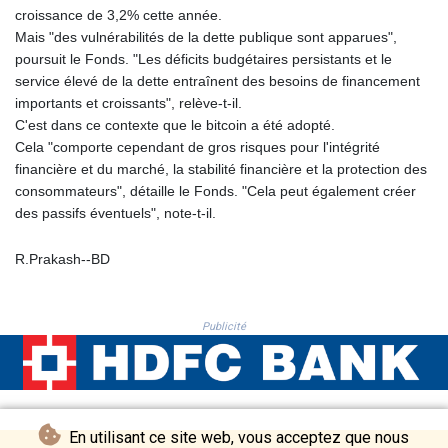
croissance de 3,2% cette année.
KHR 4681.70199
Mais "des vulnérabilités de la dette publique sont apparues",
KMF 491.805569
poursuit le Fonds. "Les déficits budgétaires persistants et le
KRW 1637.335322
service élevé de la dette entraînent des besoins de financement
KWD 0.356743
importants et croissants", relève-t-il.
KYD 0.962318
C'est dans ce contexte que le bitcoin a été adopté.
KZT 538.348431
Cela "comporte cependant de gros risques pour l'intégrité
LAK 26078.516124
financière et du marché, la stabilité financière et la protection des
LBP
consommateurs", détaille le Fonds. "Cela peut également créer
103405.556276
des passifs éventuels", note-t-il.
LKR 387.005699
LRD 208.423177
R.Prakash--BD
LSL 18.684038
LTL 3.408855
LVL 0.698328
LYD 7.358816
Publicité
MAD 10.768161
MDL 20.068863
MGA 4945.473339
MKD 61.481956
MMK 2423.870661
En utilisant ce site web, vous acceptez que nous