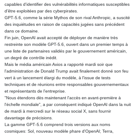
GTQ 8.794891
capables d'identifier des vulnérabilités informatiques susceptibles
GYD 241.157003
d'être exploitées par des cyberpirates.
HKD 9.067746
GPT‑5.6, comme la série Mythos de son rival Anthropic, a suscité
HNL 30.895616
des inquiétudes en raison de capacités jugées sans précédent
HRK 7.536622
dans ce domaine.
HTG 150.718127
Fin juin, OpenAI avait accepté de déployer de manière très
HUF 363.096405
restreinte son modèle GPT-5.6, ouvert dans un premier temps à
IDR 20580.370421
une liste de partenaires validés par le gouvernement américain,
ILS 3.468234
un degré de contrôle inédit.
IMP 0.8566
Mais le média américain Axios a rapporté mardi soir que
INR 110.076256
l'administration de Donald Trump avait finalement donné son feu
IQD 1509.981237
vert à un lancement élargi du modèle, à l'issue de tests
IRR
techniques et de réunions entre responsables gouvernementaux
1590322.371805
et représentants de l'entreprise.
ISK 142.598215
"Nous étendons dès maintenant l'accès en avant-première à
JEP 0.8566
l'échelle mondiale", a par conséquent indiqué OpenAI dans la nuit
JMD 183.057725
de mardi à mercredi sur le réseau social X, sans fournir
JOD 0.819746
davantage de précisions.
JPY 182.445186
La gamme GPT‑5.6 comprend trois versions aux noms
KES 149.158147
cosmiques: Sol, nouveau modèle phare d'OpenAI; Terra,
KGS 101.104505