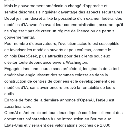
MNT 4159.0218
Mais le gouvernement américain a changé d'approche et il
MOP 9.314584
semble désormais s'inquiéter davantage des aspects sécuritaires.
MRU 46.338424
Début juin, un décret a fixé la possibilité d'un examen fédéral des
MUR 54.419742
modèles d'IA avancés avant leur commercialisation, assurant qu'il
MVR 17.862733
ne s'agissait pas de créer un régime de licence ou de permis
MWK 1998.775164
gouvernemental.
MXN 19.811945
Pour nombre d'observateurs, l'évolution actuelle est susceptible
MYR 4.728715
de favoriser les modèles ouverts et peu coûteux, comme le
MZN 73.882892
chinois DeepSeek, plus attractifs pour des clients soucieux
NAD 18.726567
d'éviter toute dépendance envers Washington.
NGN 1577.963717
Engagés dans une course sans précédent, les géants de la tech
NIO 42.419473
américaine engloutissent des sommes colossales dans la
NOK 10.99759
construction de centres de données et le développement des
NPR 175.501819
modèles d'IA, sans avoir encore prouvé la rentabilité de leurs
NZD 1.961547
outils.
OMR 0.442445
En toile de fond de la dernière annonce d'OpenAI, l'enjeu est
PAB 1.152686
aussi financier.
PEN 3.903651
OpenAI et Anthropic ont tous deux déposé confidentiellement des
PGK 5.093937
documents préparatoires à une introduction en Bourse aux
PHP 70.183258
États‑Unis et viseraient des valorisations proches de 1.000