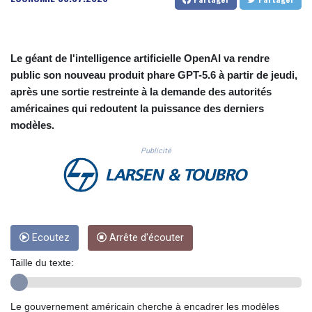
CUC 1.156136
CUP 30.637594
CVE 110.26363
CZK 24.258158
Le géant de l'intelligence artificielle OpenAI va rendre
DJF 205.267449
public son nouveau produit phare GPT-5.6 à partir de jeudi,
DKK 7.477932
après une sortie restreinte à la demande des autorités
DOP 67.289164
américaines qui redoutent la puissance des derniers
DZD 152.967099
modèles.
EGP 57.293288
ERN 17.342035
Publicité
ETB 186.049588
FJD 2.553384
FKP 0.8566
GBP 0.856968
GEL 3.017966
Ecoutez
Arrête d'écouter
GGP 0.8566
GHS 13.526832
Taille du texte:
GIP 0.8566
GMD 84.980421
GNF 10123.874202
Le gouvernement américain cherche à encadrer les modèles