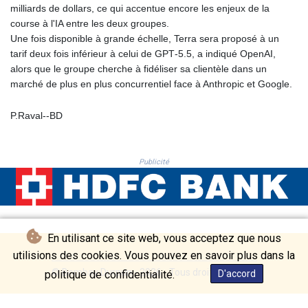
PKR 320.014324
milliards de dollars, ce qui accentue encore les enjeux de la
PLN 4.299905
course à l'IA entre les deux groupes.
PYG 6853.914834
Une fois disponible à grande échelle, Terra sera proposé à un
QAR 4.213648
tarif deux fois inférieur à celui de GPT‑5.5, a indiqué OpenAI,
RON 5.244583
alors que le groupe cherche à fidéliser sa clientèle dans un
RSD 117.338542
marché de plus en plus concurrentiel face à Anthropic et Google.
RUB 94.679224
RWF 1694.978938
P.Raval--BD
SAR 4.345489
SBD 9.325039
SCR 16.705092
Publicité
SDG 694.263698
SEK 10.961095
SGD 1.477661
SLE 28.445176
SOS 658.791814
En utilisant ce site web, vous acceptez que nous
SRD 43.778814
utilisions des cookies. Vous pouvez en savoir plus dans la
STD 23929.673396
© Bombay Durpun - 2026 - Tous droits réservés
STN 24.499696
politique de confidentialité.
D'accord
SVC 10.085875
SZL 18.722767