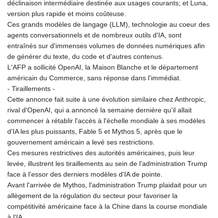
déclinaison intermédiaire destinée aux usages courants; et Luna,
KHR 4681.941823
version plus rapide et moins coûteuse.
KMF 492.514185
Ces grands modèles de langage (LLM), technologie au coeur des
KRW 1627.712241
agents conversationnels et de nombreux outils d'IA, sont
KWD 0.356853
entraînés sur d'immenses volumes de données numériques afin
KYD 0.960588
de générer du texte, du code et d'autres contenus.
KZT 540.233287
L'AFP a sollicité OpenAI, la Maison Blanche et le département
LAK 26025.676609
américain du Commerce, sans réponse dans l'immédiat.
LBP
- Tiraillements -
103223.017367
Cette annonce fait suite à une évolution similaire chez Anthropic,
LKR 386.635196
rival d'OpenAI, qui a annoncé la semaine dernière qu'il allait
LRD 208.057415
commencer à rétablir l'accès à l'échelle mondiale à ses modèles
LSL 18.726567
d'IA les plus puissants, Fable 5 et Mythos 5, après que le
LTL 3.413768
gouvernement américain a levé ses restrictions.
LVL 0.699335
Ces mesures restrictives des autorités américaines, puis leur
LYD 7.331909
levée, illustrent les tiraillements au sein de l'administration Trump
MAD 10.743067
face à l'essor des derniers modèles d'IA de pointe.
MDL 20.044751
Avant l'arrivée de Mythos, l'administration Trump plaidait pour un
MGA 4918.938878
allègement de la régulation du secteur pour favoriser la
MKD 61.524236
compétitivité américaine face à la Chine dans la course mondiale
MMK 2427.596601
à l'IA.