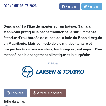
CUC 1.153523
ECONOMIE
08.07.2026
Partager
Partager
CUP 30.568357
CVE 110.333668
CZK 24.263276
DJF 205.391597
Depuis qu'il a l'âge de monter sur un bateau, Samata
DKK 7.475497
Mahmoud pratique la pêche traditionnelle sur l'immense
DOP 67.329861
étendue d'eau bordée de dunes de la baie du Banc d'Arguin
DZD 153.461287
en Mauritanie. Mais ce mode de vie multicentenaire et
EGP 57.417408
unique hérité de ses ancêtres, les Imraguen, est aujourd'hui
ERN 17.302844
menacé par le changement climatique et la surpêche.
ETB 186.159691
FJD 2.553842
Publicité
FKP 0.857346
GBP 0.857708
GEL 3.016476
GGP 0.857346
GHS 13.535365
GIP 0.857346
Ecoutez
Arrête d'écouter
GMD 85.360325
Taille du texte:
GNF 10130.304785