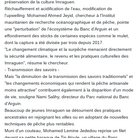
préservation de la culture Imraguen.
MNT 4148.114639
Réchauffement et acidification de l'eau, modification de
MOP 9.32038
l'upwelling: Mohamed Ahmed Jeyid, chercheur à l'Institut
MRU 46.367858
mauritanien de recherche océanographique et de pêche, pointe
MUR 54.296451
une "perturbation" de l'écosystème du Banc d'Arguin et un
MVR 17.833845
effondrement des stocks de certaines espèces comme le mulet,
MWK 1999.984044
dont la capture a été divisée par trois depuis 2017.
MXN 19.787625
"Le changement climatique et la surpêche menacent directement
MYR 4.718133
la sécurité alimentaire, le revenu et les pratiques culturelles des
MZN 73.706953
Imraguen", résume le chercheur.
NAD 18.737893
- Transmission des savoirs -
NGN 1574.178272
Mais "la diminution de la transmission des savoirs traditionnels" et
NIO 42.444576
"les changements économiques qui rendent la pêche artisanale
NOK 10.973636
moins attractive" contribuent également à la disparition d'un mode
NPR 175.604157
de vie, souligne Nami Salihy, directeur du Parc national du Banc
NZD 1.964801
d'Arguin.
OMR 0.443526
Beaucoup de jeunes Imraguen se détournent des pratiques
PAB 1.153368
ancestrales en rejoignant les villes ou en adoptant de nouvelles
PEN 3.906131
techniques de pêche plus rentables.
PGK 5.097172
Muni d'un couteau, Mohamed Lemine Jededou reprise un filet
PHP 70.205705
devant sa petite baraque de Tin Aloule, un village du Banc