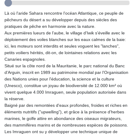
GTQ 8.80021
GYD 241.302858
Là où l'aride Sahara rencontre l'océan Atlantique, ce peuple de
HKD 9.049284
pêcheurs du désert a su développer depuis des siècles des
HNL 30.914302
pratiques de pêche en harmonie avec la nature.
HRK 7.536546
Aux premières lueurs de l'aube, le village d'Iwik s'éveille avec le
HTG 150.809283
déploiement des voiles blanches sur les eaux calmes de la baie:
HUF 364.573259
ici, les moteurs sont interdits et seules voguent les "lanches",
IDR 20594.998152
petits voiliers hérités, dit-on, de lointaines relations avec les
ILS 3.463666
Canaries espagnoles.
IMP 0.857346
Situé sur la côte nord de la Mauritanie, le parc national du Banc
INR 109.83378
d'Arguin, inscrit en 1989 au patrimoine mondial par l'Organisation
IQD 1510.89449
des Nations unies pour l'éducation, la science et la culture
IRR
(Unesco), constitue un joyau de biodiversité de 12.000 km² où
1585920.982023
vivent quelque 4.000 Imraguen, seule population autorisée dans
ISK 142.572116
la réserve.
JEP 0.857346
Baigné par des remontées d'eaux profondes, froides et riches en
JMD 183.168441
éléments nutritifs ("upwelling"), et grâce à la présence d'herbes
JOD 0.817863
marines, le golfe attire en abondance des oiseaux migrateurs,
JPY 182.641857
des mammifères marins et de nombreuses espèces de poissons.
KES 149.279328
Les Imraguen ont su y développer une technique unique de
KGS 100.875887