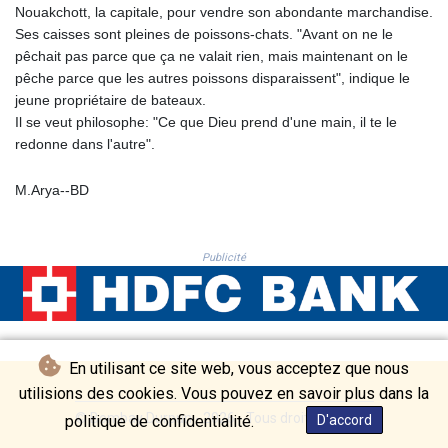
Nouakchott, la capitale, pour vendre son abondante marchandise.
THB 38.130277
Ses caisses sont pleines de poissons-chats. "Avant on ne le
TJS 10.639999
pêchait pas parce que ça ne valait rien, mais maintenant on le
TMT 4.043098
pêche parce que les autres poissons disparaissent", indique le
TND 3.388406
jeune propriétaire de bateaux.
TRY 55.030658
Il se veut philosophe: "Ce que Dieu prend d'une main, il te le
TTD 7.817798
redonne dans l'autre".
TWD 37.217249
TZS 3053.955373
M.Arya--BD
UAH 51.658751
UGX 4296.674115
USD 1.153523
UYU 46.428896
Publicité
UZS 13794.585318
VES 869.999961
VND 30227.491267
VUV 137.281209
En utilisant ce site web, vous acceptez que nous
WST 3.14729
XAF 656.345574
utilisions des cookies. Vous pouvez en savoir plus dans la
XAG 0.017986
© Bombay Durpun - 2026 - Tous droits réservés
politique de confidentialité.
D'accord
XAU 0.000267