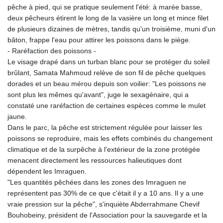
pêche à pied, qui se pratique seulement l'été: à marée basse,
KHR 4684.773512
deux pêcheurs étirent le long de la vasière un long et mince filet
KMF 492.554315
de plusieurs dizaines de mètres, tandis qu'un troisième, muni d'un
KRW 1633.35962
bâton, frappe l'eau pour attirer les poissons dans le piège.
KWD 0.3563
- Raréfaction des poissons -
KYD 0.961169
Le visage drapé dans un turban blanc pour se protéger du soleil
KZT 540.560026
brûlant, Samata Mahmoud relève de son fil de pêche quelques
LAK 26041.078389
dorades et un beau mérou depuis son voilier: "Les poissons ne
LBP
sont plus les mêmes qu'avant", juge le sexagénaire, qui a
103284.103894
constaté une raréfaction de certaines espèces comme le mulet
LKR 386.869037
jaune.
LRD 208.186862
Dans le parc, la pêche est strictement régulée pour laisser les
LSL 18.737893
poissons se reproduire, mais les effets combinés du changement
LTL 3.406053
climatique et de la surpêche à l'extérieur de la zone protégée
LVL 0.697755
menacent directement les ressources halieutiques dont
LYD 7.336566
dépendent les Imraguen.
MAD 10.74989
"Les quantités pêchées dans les zones des Imraguen ne
MDL 20.056874
représentent pas 30% de ce que c'était il y a 10 ans. Il y a une
MGA 4921.849865
vraie pression sur la pêche", s'inquiète Abderrahmane Chevif
MKD 61.568318
Bouhobeiny, président de l'Association pour la sauvegarde et la
MMK 2421.882171