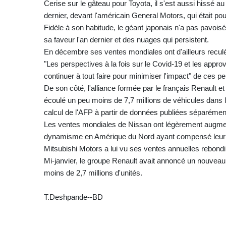
Cerise sur le gâteau pour Toyota, il s'est aussi hissé 
dernier, devant l'américain General Motors, qui était po
Fidèle à son habitude, le géant japonais n'a pas pavois
sa faveur l'an dernier et des nuages qui persistent.
En décembre ses ventes mondiales ont d'ailleurs reculé 
"Les perspectives à la fois sur le Covid-19 et les appr
continuer à tout faire pour minimiser l'impact" de ces 
De son côté, l'alliance formée par le français Renault e
écoulé un peu moins de 7,7 millions de véhicules dans le
calcul de l'AFP à partir de données publiées séparémen
Les ventes mondiales de Nissan ont légèrement augment
dynamisme en Amérique du Nord ayant compensé leur re
Mitsubishi Motors a lui vu ses ventes annuelles rebond
Mi-janvier, le groupe Renault avait annoncé un nouveau
moins de 2,7 millions d'unités.
T.Deshpande--BD