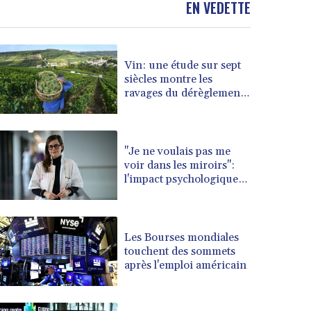
EN VEDETTE
BOB 13.69983
BRL 5.876989
BSD 1.152686
Vin: une étude sur sept
BTN 109.688637
siècles montre les
BWP 15.558807
ravages du dérèglement
BYN 3.432357
climatique
BYR 22660.258427
BZD 2.318271
CAD 1.61333
"Je ne voulais pas me
voir dans les miroirs":
CDF 2615.761404
l'impact psychologique
CHF 0.934181
de la reconstruction
CLF 0.026836
mammaire
CLP 1056.199727
CNY 7.801146
Les Bourses mondiales
CNH 7.796152
touchent des sommets
après l'emploi américain
COP 3633.55485
CRC 523.993489
CUC 1.156136