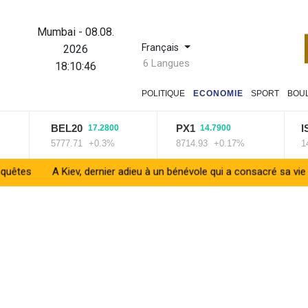
Mumbai
-
08.08.
Français
2026
6 Langues
18:10:47
POLITIQUE
ECONOMIE
SPORT
BOU
BEL20
PX1
ISEQ
17.2800
14.7900
5777.71
+0.3%
8714.93
+0.17%
14320
 Kiev, dernier adieu à un bénévole qui a consacré sa vie aux morts