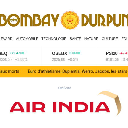
LEVARD
AUTOMOBILE
TECHNOLOGIE
SANTÉ
NATURE
CULTURE
ÉDU
OSEBX
PSI20
279.4200
6.0600
-42.4300
.37
+1.99%
2025.99
+0.3%
9181.38
-0.46%
Euro d'athlétisme: Duplantis, Werro, Jacobs, les stars à suivre à 
Publicité