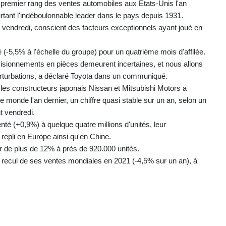
au premier rang des ventes automobiles aux Etats-Unis l'an
urtant l'indéboulonnable leader dans le pays depuis 1931.
é vendredi, conscient des facteurs exceptionnels ayant joué en
(-5,5% à l'échelle du groupe) pour un quatrième mois d'affilée.
ovisionnements en pièces demeurent incertaines, et nous allons
perturbations, a déclaré Toyota dans un communiqué.
t les constructeurs japonais Nissan et Mitsubishi Motors a
 monde l'an dernier, un chiffre quasi stable sur un an, selon un
t vendredi.
é (+0,9%) à quelque quatre millions d'unités, leur
pli en Europe ainsi qu'en Chine.
ir de plus de 12% à près de 920.000 unités.
 recul de ses ventes mondiales en 2021 (-4,5% sur un an), à