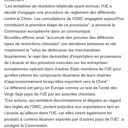
GTQ 8.794891
"Les tentatives de résolution bilatérale ayant échoué, l'UE a
GYD 241.157003
décidé d'engager une procédure de règlement des différends
HKD 9.067746
contre la Chine. Les consultations de l'OMC engagées aujourd'hui
HNL 30.895616
constituent la première étape de ce processus", a annoncé la
HRK 7.536622
Commission européenne dans un communiqué.
HTG 150.718127
Bruxelles affirme avoir "accumulé des preuves des différents
HUF 363.096405
types de restrictions chinoises" ces dernières semaines et cite
IDR 20580.370421
notamment le "refus de dédouaner les marchandises
ILS 3.468234
lituaniennes, le rejet des demandes d'importation en provenance
IMP 0.8566
de Lituanie et des pressions exercées sur les entreprises
INR 110.076256
européennes opérant dans d'autres États membres de l'UE pour
IQD 1509.981237
qu'elles retirent les composants lituaniens de leurs chaînes
IRR
d'approvisionnement lorsqu'elles exportent vers la Chine".
1590322.371805
Le différend est perçu en Europe comme un test de l'unité des
ISK 142.598215
Vingt-Sept pays de l'UE par les autorités chinoises.
JEP 0.8566
"Ces actions, qui semblent discriminatoires et illégales au regard
JMD 183.057725
des règles de l'OMC, portent préjudice aux exportateurs tant en
JOD 0.819746
Lituanie qu'ailleurs dans l'UE, car elles visent également les
JPY 182.445186
produits à contenu lituanien exportés par d'autres pays de l'UE", a
KES 149.158147
souligné la Commission.
KGS 101.104505