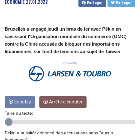
ECONOMIE
27.01.2022
Partager
Partager
CUC 1.156136
CUP 30.637594
CVE 110.26363
CZK 24.258158
Bruxelles a engagé jeudi un bras de fer avec Pékin en
DJF 205.267449
saisissant l'Organisation mondiale du commerce (OMC)
DKK 7.477932
contre la Chine accusée de bloquer des importations
DOP 67.289164
lituaniennes, sur fond de tensions au sujet de Taïwan.
DZD 152.967099
EGP 57.293288
Publicité
ERN 17.342035
ETB 186.049588
FJD 2.553384
FKP 0.8566
GBP 0.858527
GEL 3.017966
Ecoutez
Arrête d'écouter
GGP 0.8566
Taille du texte:
GHS 13.526832
GIP 0.8566
GMD 84.980421
Pékin a aussitôt dénoncé des accusations sans "aucun
GNF 10123.874202
fondement".