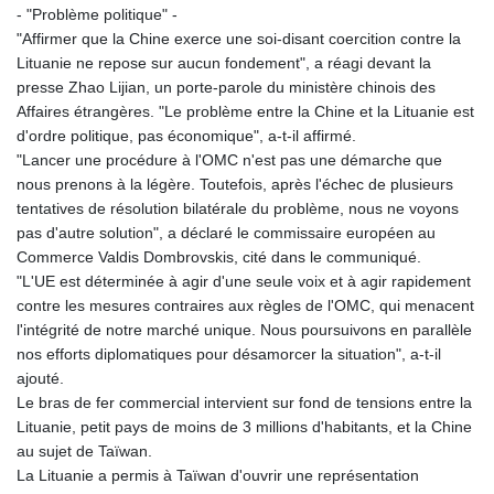
- "Problème politique" -
KHR 4681.941823
"Affirmer que la Chine exerce une soi-disant coercition contre la
KMF 492.514185
Lituanie ne repose sur aucun fondement", a réagi devant la
KRW 1627.712241
presse Zhao Lijian, un porte-parole du ministère chinois des
KWD 0.356853
Affaires étrangères. "Le problème entre la Chine et la Lituanie est
KYD 0.960588
d'ordre politique, pas économique", a-t-il affirmé.
KZT 540.233287
"Lancer une procédure à l'OMC n'est pas une démarche que
LAK 26025.676609
nous prenons à la légère. Toutefois, après l'échec de plusieurs
LBP
tentatives de résolution bilatérale du problème, nous ne voyons
103223.017367
pas d'autre solution", a déclaré le commissaire européen au
LKR 386.635196
Commerce Valdis Dombrovskis, cité dans le communiqué.
LRD 208.057415
"L'UE est déterminée à agir d'une seule voix et à agir rapidement
LSL 18.726567
contre les mesures contraires aux règles de l'OMC, qui menacent
LTL 3.413768
l'intégrité de notre marché unique. Nous poursuivons en parallèle
LVL 0.699335
nos efforts diplomatiques pour désamorcer la situation", a-t-il
LYD 7.331909
ajouté.
MAD 10.743067
Le bras de fer commercial intervient sur fond de tensions entre la
MDL 20.044751
Lituanie, petit pays de moins de 3 millions d'habitants, et la Chine
MGA 4918.938878
au sujet de Taïwan.
MKD 61.524236
La Lituanie a permis à Taïwan d'ouvrir une représentation
MMK 2427.596601