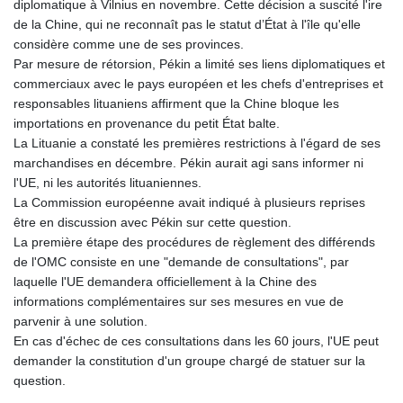
diplomatique à Vilnius en novembre. Cette décision a suscité l'ire
MNT 4159.0218
de la Chine, qui ne reconnaît pas le statut d’État à l'île qu'elle
MOP 9.314584
considère comme une de ses provinces.
MRU 46.338424
Par mesure de rétorsion, Pékin a limité ses liens diplomatiques et
MUR 54.419742
commerciaux avec le pays européen et les chefs d'entreprises et
MVR 17.862733
responsables lituaniens affirment que la Chine bloque les
MWK 1998.775164
importations en provenance du petit État balte.
MXN 19.811945
La Lituanie a constaté les premières restrictions à l'égard de ses
MYR 4.728715
marchandises en décembre. Pékin aurait agi sans informer ni
MZN 73.882892
l'UE, ni les autorités lituaniennes.
NAD 18.726567
La Commission européenne avait indiqué à plusieurs reprises
NGN 1577.963717
être en discussion avec Pékin sur cette question.
NIO 42.419473
La première étape des procédures de règlement des différends
NOK 10.99759
de l'OMC consiste en une "demande de consultations", par
NPR 175.501819
laquelle l'UE demandera officiellement à la Chine des
NZD 1.966719
informations complémentaires sur ses mesures en vue de
OMR 0.442445
parvenir à une solution.
PAB 1.152686
En cas d'échec de ces consultations dans les 60 jours, l'UE peut
PEN 3.903651
demander la constitution d'un groupe chargé de statuer sur la
PGK 5.093937
question.
PHP 70.183258