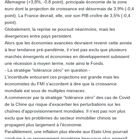
Allemagne (+3,8%, -0,8 point), principale économie de la zone
MNT 4159.0218
euro dont la projection de croissance est désormais de 3,9% (-0,4
MOP 9.314584
point). La France devrait, elle, voir son PIB croître de 3,5% (-0,4
MRU 46.338424
point).
MUR 54.419742
Globalement, la reprise se poursuit néanmoins, mais les
MVR 17.862733
divergences entre pays persistent.
MWK 1998.775164
Alors que les économies avancées devraient revenir cette année
MXN 19.811945
à leur tendance pré-pandémie, il n'est pas exclu que plusieurs
MYR 4.728715
marchés émergents et économies en développement subissent
MZN 73.882892
une récession à moyen terme, note ainsi le Fonds.
NAD 18.726567
- La stratégie "tolérance zéro" en question -
NGN 1577.963717
L'incertitude entourant ces projections est grande mais les
NIO 42.419473
économistes du FMI s'accordent à dire que la croissance
NOK 10.99759
mondiale est sous de multiples menaces.
NPR 175.501819
A commencer par la stratégie "tolérance zéro" des cas de Covid
NZD 1.961547
de la Chine qui risque d'exacerber les perturbations sur les
OMR 0.442445
chaînes d'approvisionnement mondiales. Il n'est pas non plus
PAB 1.152686
exclu que les problèmes du secteur immobilier chinois se
PEN 3.903651
propagent plus largement à l'économie.
PGK 5.093937
Parallèlement, une inflation plus élevée aux Etats-Unis pourrait
PHP 70.183258
conduire à un resserrement monétaire beaucoup plus agressif.