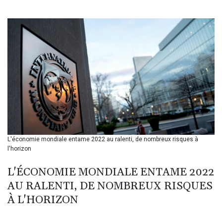
BIF 3451.157116
BMD 1.156136
BND 1.477082
BOB 13.69983
BRL 5.876989
BSD 1.152686
BTN 109.688637
BWP 15.558807
BYN 3.432357
BYR 22660.258427
BZD 2.318271
CAD 1.61333
L'économie mondiale entame 2022 au ralenti, de nombreux risques à
CDF 2615.761404
l'horizon
CHF 0.934181
CLF 0.026836
L'ÉCONOMIE MONDIALE ENTAME 2022
CLP 1056.199727
AU RALENTI, DE NOMBREUX RISQUES
CNY 7.801146
CNH 7.796152
À L'HORIZON
COP 3633.55485
CRC 523.993489