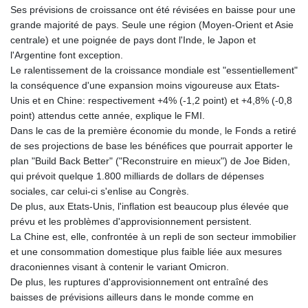
Ses prévisions de croissance ont été révisées en baisse pour une
KHR 4681.941823
grande majorité de pays. Seule une région (Moyen-Orient et Asie
KMF 492.514185
centrale) et une poignée de pays dont l'Inde, le Japon et
KRW 1627.712241
l'Argentine font exception.
KWD 0.356853
Le ralentissement de la croissance mondiale est "essentiellement"
KYD 0.960588
la conséquence d'une expansion moins vigoureuse aux Etats-
KZT 540.233287
Unis et en Chine: respectivement +4% (-1,2 point) et +4,8% (-0,8
LAK 26025.676609
point) attendus cette année, explique le FMI.
LBP
Dans le cas de la première économie du monde, le Fonds a retiré
103223.017367
de ses projections de base les bénéfices que pourrait apporter le
LKR 386.635196
plan "Build Back Better" ("Reconstruire en mieux") de Joe Biden,
LRD 208.057415
qui prévoit quelque 1.800 milliards de dollars de dépenses
LSL 18.726567
sociales, car celui-ci s'enlise au Congrès.
LTL 3.413768
De plus, aux Etats-Unis, l'inflation est beaucoup plus élevée que
LVL 0.699335
prévu et les problèmes d'approvisionnement persistent.
LYD 7.331909
La Chine est, elle, confrontée à un repli de son secteur immobilier
MAD 10.743067
et une consommation domestique plus faible liée aux mesures
MDL 20.044751
draconiennes visant à contenir le variant Omicron.
MGA 4918.938878
De plus, les ruptures d'approvisionnement ont entraîné des
MKD 61.524236
baisses de prévisions ailleurs dans le monde comme en
MMK 2427.596601