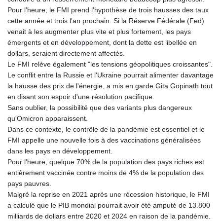
PKR 320.014324
Pour l'heure, le FMI prend l'hypothèse de trois hausses des taux
PLN 4.299905
cette année et trois l'an prochain. Si la Réserve Fédérale (Fed)
PYG 6853.914834
venait à les augmenter plus vite et plus fortement, les pays
QAR 4.213648
émergents et en développement, dont la dette est libellée en
RON 5.244583
dollars, seraient directement affectés.
RSD 117.338542
Le FMI relève également "les tensions géopolitiques croissantes".
RUB 94.679224
Le conflit entre la Russie et l'Ukraine pourrait alimenter davantage
RWF 1694.978938
la hausse des prix de l'énergie, a mis en garde Gita Gopinath tout
SAR 4.345489
en disant son espoir d'une résolution pacifique.
SBD 9.325039
Sans oublier, la possibilité que des variants plus dangereux
SCR 16.705092
qu'Omicron apparaissent.
SDG 694.263698
Dans ce contexte, le contrôle de la pandémie est essentiel et le
SEK 10.961095
FMI appelle une nouvelle fois à des vaccinations généralisées
SGD 1.477661
dans les pays en développement.
SLE 28.445176
Pour l'heure, quelque 70% de la population des pays riches est
SOS 658.791814
entièrement vaccinée contre moins de 4% de la population des
SRD 43.778814
pays pauvres.
STD 23929.673396
Malgré la reprise en 2021 après une récession historique, le FMI
STN 24.499696
a calculé que le PIB mondial pourrait avoir été amputé de 13.800
SVC 10.085875
milliards de dollars entre 2020 et 2024 en raison de la pandémie.
SZL 18.722767