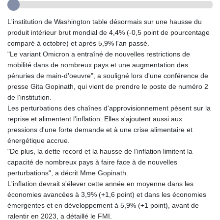
GTQ 8.794891
GYD 241.157003
L'institution de Washington table désormais sur une hausse du
HKD 9.067746
produit intérieur brut mondial de 4,4% (-0,5 point de pourcentage
HNL 30.895616
comparé à octobre) et après 5,9% l'an passé.
HRK 7.536622
"Le variant Omicron a entraîné de nouvelles restrictions de
HTG 150.718127
mobilité dans de nombreux pays et une augmentation des
HUF 363.096405
pénuries de main-d'oeuvre", a souligné lors d'une conférence de
IDR 20580.370421
presse Gita Gopinath, qui vient de prendre le poste de numéro 2
ILS 3.468234
de l'institution.
IMP 0.8566
Les perturbations des chaînes d'approvisionnement pèsent sur la
INR 110.076256
reprise et alimentent l'inflation. Elles s'ajoutent aussi aux
IQD 1509.981237
pressions d'une forte demande et à une crise alimentaire et
IRR
énergétique accrue.
1590322.371805
"De plus, la dette record et la hausse de l'inflation limitent la
ISK 142.598215
capacité de nombreux pays à faire face à de nouvelles
JEP 0.8566
perturbations", a décrit Mme Gopinath.
JMD 183.057725
L'inflation devrait s'élever cette année en moyenne dans les
JOD 0.819746
économies avancées à 3,9% (+1,6 point) et dans les économies
JPY 182.445186
émergentes et en développement à 5,9% (+1 point), avant de
KES 149.158147
ralentir en 2023, a détaillé le FMI.
KGS 101.104505