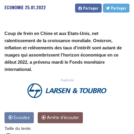
CUC 1.156136
ECONOMIE
25.01.2022
Partager
Partager
CUP 30.637594
CVE 110.26363
CZK 24.258158
DJF 205.267449
Coup de frein en Chine et aux Etats-Unis, net
DKK 7.477932
ralentissement de la croissance mondiale. Omicron,
DOP 67.289164
inflation et relèvements des taux d'intérêt sont autant de
DZD 152.967099
nuages qui assombrissent l'horizon économique en ce
EGP 57.293288
début 2022, a prévenu mardi le Fonds monétaire
ERN 17.342035
international.
ETB 186.049588
FJD 2.553384
Publicité
FKP 0.8566
GBP 0.856968
GEL 3.017966
GGP 0.8566
GHS 13.526832
GIP 0.8566
Ecoutez
Arrête d'écouter
GMD 84.980421
Taille du texte:
GNF 10123.874202