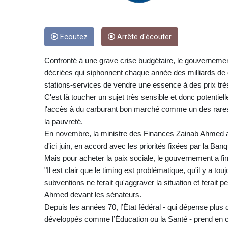
Ecoutez
Arrête d'écouter
Confronté à une grave crise budgétaire, le gouverneme
décriées qui siphonnent chaque année des milliards de 
stations-services de vendre une essence à des prix t
C'est là toucher un sujet très sensible et donc potenti
l'accès à du carburant bon marché comme un des rares pr
la pauvreté.
En novembre, la ministre des Finances Zainab Ahmed ava
d'ici juin, en accord avec les priorités fixées par la B
Mais pour acheter la paix sociale, le gouvernement a f
"Il est clair que le timing est problématique, qu'il y a t
subventions ne ferait qu'aggraver la situation et ferait p
Ahmed devant les sénateurs.
Depuis les années 70, l’État fédéral - qui dépense plus
développés comme l’Éducation ou la Santé - prend en ch