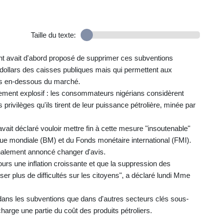
Taille du texte:
nt avait d'abord proposé de supprimer ces subventions
dollars des caisses publiques mais qui permettent aux
rès en-dessous du marché.
ellement explosif : les consommateurs nigérians considèrent
ivilèges qu'ils tirent de leur puissance pétrolière, minée par
it déclaré vouloir mettre fin à cette mesure "insoutenable"
anque mondiale (BM) et du Fonds monétaire international (FMI).
inalement annoncé changer d'avis.
oujours une inflation croissante et que la suppression des
eser plus de difficultés sur les citoyens", a déclaré lundi Mme
 dans les subventions que dans d'autres secteurs clés sous-
arge une partie du coût des produits pétroliers.