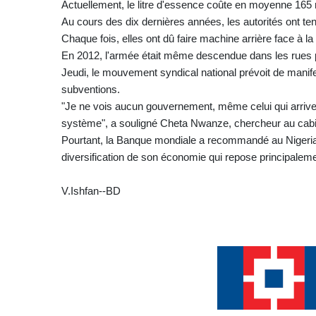
Actuellement, le litre d'essence coûte en moyenne 165 
Au cours des dix dernières années, les autorités ont te
Chaque fois, elles ont dû faire machine arrière face à la
En 2012, l'armée était même descendue dans les rues p
Jeudi, le mouvement syndical national prévoit de manife
subventions.
"Je ne vois aucun gouvernement, même celui qui arrivera
système", a souligné Cheta Nwanze, chercheur au cabin
Pourtant, la Banque mondiale a recommandé au Nigeria d
diversification de son économie qui repose principalemen
V.Ishfan--BD