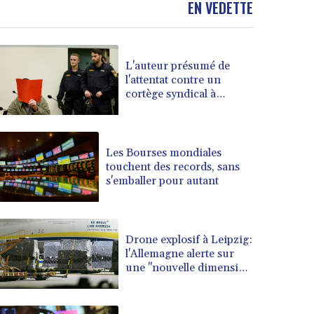
EN VEDETTE
BOB 14.025967
BRL 5.938617
BSD 1.154928
L'auteur présumé de
BTN 109.794748
l'attentat contre un
BWP 15.661517
cortège syndical à
BYN 3.415745
Munich face à son
BYR 22647.966202
verdict
BZD 2.322716
CAD 1.618749
Les Bourses mondiales
touchent des records, sans
CDF 2612.604653
s'emballer pour autant
CHF 0.93223
CLF 0.026748
CLP 1056.157931
CNY 7.799775
Drone explosif à Leipzig:
CNH 7.796366
l'Allemagne alerte sur
une "nouvelle dimension
COP 3677.625283
de menace"
CRC 523.720823
CUC 1.155508