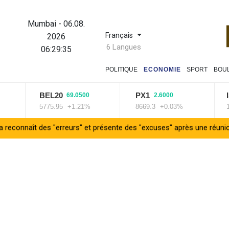
Mumbai
-
06.08.
Français
2026
6 Langues
06:29:36
POLITIQUE
ECONOMIE
SPORT
BOU
BEL20
PX1
ISE
69.0500
2.6000
5775.95
+1.21%
8669.3
+0.03%
14016
des "erreurs" et présente des "excuses" après une réunion de crise a