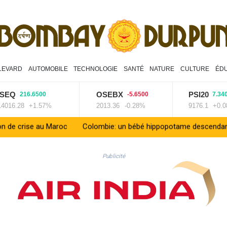
LEVARD
AUTOMOBILE
TECHNOLOGIE
SANTÉ
NATURE
CULTURE
ÉDU
Q
OSEBX
PSI20
216.6500
-5.6500
7.3400
.28
+1.57%
2013.36
-0.28%
9176.1
+0.08%
u Maroc
Colombie: un bébé hippopotame descendant de la coloni
Publicité