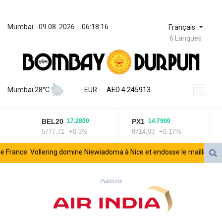
Mumbai
 - 
09.08. 2026
 - 
06:18:16
Français
6 Langues
ZWL 372.275202
AED 4.245913
Mumbai 28°C
EUR
 - 
AED 4.245913
AFN 76.887634
ALL 93.218842
BEL20
PX1
I
17.2800
14.7900
AMD 422.094755
5777.71
+0.3%
8714.93
+0.17%
1
AOA 1060.176801
ARS 1724.882567
rance: Vollering domine Niewiadoma à Nice et endosse le maillot jaune
AUD 1.638747
AWG 2.082489
AZN 1.97002
Publicité
BAM 1.955776
BBD 2.321671
BDT 142.688227
BHD 0.434695