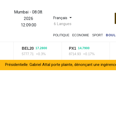
Mumbai
-
08.08.
Français
2026
6 Langues
12:09:01
POLITIQUE
ECONOMIE
SPORT
BOUL
BEL20
PX1
ISE
17.2800
14.7900
5777.71
+0.3%
8714.93
+0.17%
1432
elle: Gabriel Attal porte plainte, dénonçant une ingérence russe
N