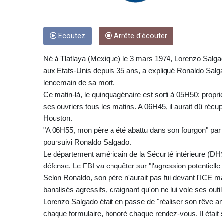
Ecoutez
Arrête d'écouter
Né à Tlatlaya (Mexique) le 3 mars 1974, Lorenzo Salgado
aux Etats-Unis depuis 35 ans, a expliqué Ronaldo Salga
lendemain de sa mort.
Ce matin-là, le quinquagénaire est sorti à 05H50: propriét
ses ouvriers tous les matins. A 06H45, il aurait dû récu
Houston.
"A 06H55, mon père a été abattu dans son fourgon" par 
poursuivi Ronaldo Salgado.
Le département américain de la Sécurité intérieure (DHS),
défense. Le FBI va enquêter sur "l'agression potentielle 
Selon Ronaldo, son père n'aurait pas fui devant l'ICE m
banalisés agressifs, craignant qu'on ne lui vole ses outil
Lorenzo Salgado était en passe de "réaliser son rêve a
chaque formulaire, honoré chaque rendez-vous. Il était sur