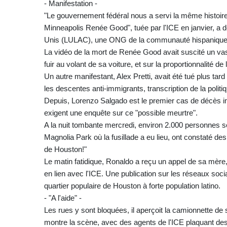
- Manifestation -
"Le gouvernement fédéral nous a servi la même histoire
Minneapolis Renée Good", tuée par l'ICE en janvier, a
Unis (LULAC), une ONG de la communauté hispanique 
La vidéo de la mort de Renée Good avait suscité un vast
fuir au volant de sa voiture, et sur la proportionnalité de
Un autre manifestant, Alex Pretti, avait été tué plus ta
les descentes anti-immigrants, transcription de la polit
Depuis, Lorenzo Salgado est le premier cas de décès i
exigent une enquête sur ce "possible meurtre".
A la nuit tombante mercredi, environ 2.000 personnes s
Magnolia Park où la fusillade a eu lieu, ont constaté des
de Houston!"
Le matin fatidique, Ronaldo a reçu un appel de sa mère, 
en lien avec l'ICE. Une publication sur les réseaux soci
quartier populaire de Houston à forte population latino.
- "A l'aide" -
Les rues y sont bloquées, il aperçoit la camionnette de
montre la scène, avec des agents de l'ICE plaquant des