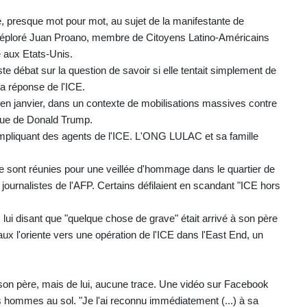
, presque mot pour mot, au sujet de la manifestante de
 déploré Juan Proano, membre de Citoyens Latino-Américains
aux Etats-Unis.
e débat sur la question de savoir si elle tentait simplement de
 la réponse de l'ICE.
rd en janvier, dans un contexte de mobilisations massives contre
ique de Donald Trump.
mpliquant des agents de l'ICE. L'ONG LULAC et sa famille
e sont réunies pour une veillée d'hommage dans le quartier de
 journalistes de l'AFP. Certains défilaient en scandant "ICE hors
lui disant que "quelque chose de grave" était arrivé à son père
aux l'oriente vers une opération de l'ICE dans l'East End, un
 son père, mais de lui, aucune trace. Une vidéo sur Facebook
 hommes au sol. "Je l'ai reconnu immédiatement (...) à sa