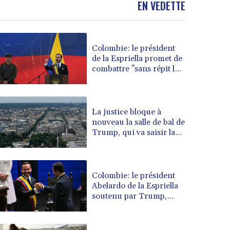
EN VEDETTE
BOB 13.739522
BRL 5.876989
BSD 1.155995
Colombie: le président
BTN 110.001186
de la Espriella promet de
BWP 15.603479
combattre "sans répit le
BYN 3.442212
narcoterrorisme"
BYR 22660.258427
BZD 2.324897
CAD 1.613446
La justice bloque à
nouveau la salle de bal de
CDF 2615.761404
Trump, qui va saisir la
CHF 0.934181
Cour suprême
CLF 0.026749
CLP 1056.199727
CNY 7.801146
Colombie: le président
CNH 7.796152
Abelardo de la Espriella
soutenu par Trump,
COP 3650.105178
entre en fonctions
CRC 525.509359
CUC 1.156136