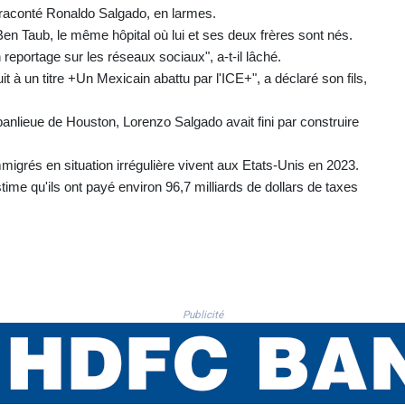
, a raconté Ronaldo Salgado, en larmes.
Ben Taub, le même hôpital où lui et ses deux frères sont nés.
n reportage sur les réseaux sociaux", a-t-il lâché.
duit à un titre +Un Mexicain abattu par l'ICE+", a déclaré son fils,
nlieue de Houston, Lorenzo Salgado avait fini par construire
igrés en situation irrégulière vivent aux Etats-Unis en 2023.
estime qu'ils ont payé environ 96,7 milliards de dollars de taxes
Publicité