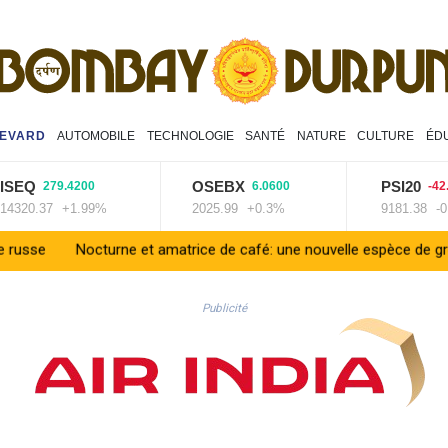
EVARD
AUTOMOBILE
TECHNOLOGIE
SANTÉ
NATURE
CULTURE
ÉD
Q
OSEBX
PSI20
279.4200
6.0600
-42.430
0.37
+1.99%
2025.99
+0.3%
9181.38
-0.46%
octurne et amatrice de café: une nouvelle espèce de grenouille déc
Publicité