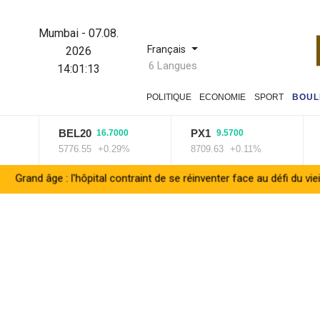
Mumbai
-
07.08.
Français
2026
6 Langues
14:01:14
POLITIQUE
ECONOMIE
SPORT
BOUL
BEL20
PX1
ISEQ
16.7000
9.5700
5776.55
+0.29%
8709.63
+0.11%
14227
l'hôpital contraint de se réinventer face au défi du vieillissement