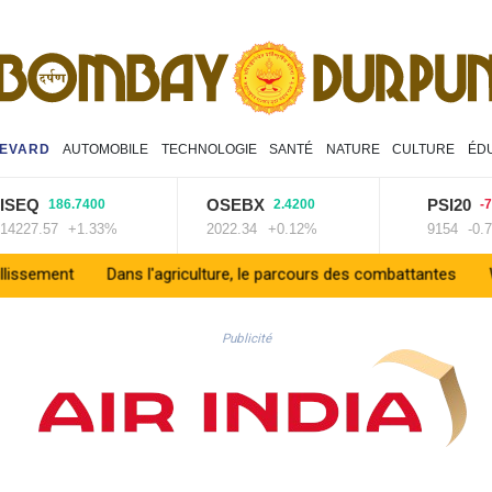
EVARD
AUTOMOBILE
TECHNOLOGIE
SANTÉ
NATURE
CULTURE
ÉD
OSEBX
PSI20
186.7400
2.4200
-70.1000
.57
+1.33%
2022.34
+0.12%
9154
-0.76%
Dans l'agriculture, le parcours des combattantes
WTA 1000 de Tor
Publicité