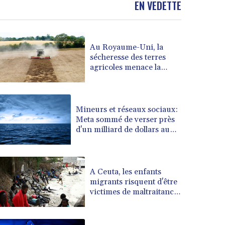
EN VEDETTE
BOB 13.962133
BRL 5.888365
BSD 1.154364
Au Royaume-Uni, la
BTN 109.858653
sécheresse des terres
BWP 15.612571
agricoles menace la
BYN 3.417782
sécurité alimentaire
BYR 22583.287906
BZD 2.321631
CAD 1.616319
Mineurs et réseaux sociaux:
Meta sommé de verser près
CDF 2603.991686
d'un milliard de dollars au
CHF 0.936072
Nouveau-Mexique
CLF 0.026726
CLP 1055.284416
CNY 7.776313
A Ceuta, les enfants
CNH 7.773295
migrants risquent d'être
victimes de maltraitance
COP 3641.393866
et d'exploitation,
CRC 525.120121
avertissent des ONG
CUC 1.152209