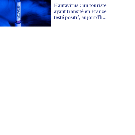
CUP 30.533527
Hantavirus : un touriste
CVE 110.287357
ayant transité en France
CZK 24.243908
testé positif, aujourd'hui
isolé en Espagne
DJF 205.567023
(gouvernement français)
DKK 7.475736
DOP 67.265387
DZD 153.102878
EGP 57.247371
ERN 17.283128
ETB 186.320421
FJD 2.552604
FKP 0.856369
GBP 0.856512
GEL 3.013019
GGP 0.856369
GHS 13.568751
GIP 0.856369
GMD 85.263702
GNF 10137.703095