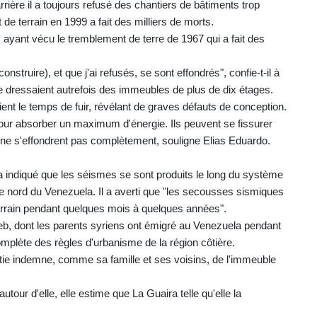
rière il a toujours refusé des chantiers de bâtiments trop
de terrain en 1999 a fait des milliers de morts.
, ayant vécu le tremblement de terre de 1967 qui a fait des
ruire), et que j'ai refusés, se sont effondrés", confie-t-il à
e dressaient autrefois des immeubles de plus de dix étages.
ent le temps de fuir, révélant de graves défauts de conception.
our absorber un maximum d'énergie. Ils peuvent se fissurer
s ne s'effondrent pas complètement, souligne Elias Eduardo.
a indiqué que les séismes se sont produits le long du système
ôte nord du Venezuela. Il a averti que "les secousses sismiques
errain pendant quelques mois à quelques années".
hayeb, dont les parents syriens ont émigré au Venezuela pendant
omplète des règles d'urbanisme de la région côtière.
ortie indemne, comme sa famille et ses voisins, de l'immeuble
our d'elle, elle estime que La Guaira telle qu'elle la