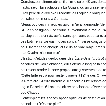
Constructeur d'immeubles, il affirme qu'en 60 ans de car
hauts, selon lui inadaptés à La Guaira, où un glissement 
Elias père dit aussi avoir redouté les risques sismiques
centaines de morts à Caracas.
"Beaucoup des immeubles qu'on m'avait demandé (de const
l'AFP en désignant une colline surplombant la mer où s
La plupart se sont écroulés sans que leurs occupants ai
Les bâtiments parasismiques sont à l'inverse conçus p
pour libérer cette énergie lors d'un séisme majeur mai
- La Guaira "n'existe plus" -
L'Institut d'études géologiques des États-Unis (USGS) 
de failles de San Sebastian, qui s'étend le long de la c
pourraient rendre la zone propice aux glissements de t
"Cette faille est là pour rester", prévient l'aîné des C
la Première Guerre mondiale. Il appelle à une refonte c
Ingrid Palacios, 61 ans, se dit reconnaissante d'être s
des Chayeb.
Contemplant les scènes apocalyptiques de destruction aut
connaissait "n'existe plus".