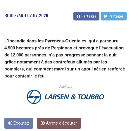
CUC 1.156136
CUP 30.637594
BOULEVARD
07.07.2026
Partager
Partager
CVE 110.646682
CZK 24.258158
DJF 205.46888
DKK 7.477932
L'incendie dans les Pyrénées-Orientales, qui a parcouru
DOP 67.345355
4.900 hectares près de Perpignan et provoqué l'évacuation
DZD 153.688625
de 12.000 personnes, n'a pas progressé pendant la nuit
EGP 57.293288
ERN 17.342035
grâce notamment à des contrefeux allumés par les
ETB 184.982115
pompiers, qui comptent mardi sur un appui aérien renforcé
FJD 2.553384
pour contenir le feu.
FKP 0.8566
GBP 0.856968
Publicité
GEL 3.017966
GGP 0.8566
GHS 13.596606
GIP 0.8566
GMD 84.980421
Ecoutez
Arrête d'écouter
GNF 10145.090599