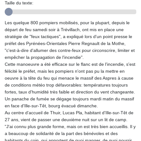
GTQ 8.820142
Taille du texte:
GYD 241.849406
HKD 9.067746
HNL 31.077375
Les quelque 800 pompiers mobilisés, pour la plupart, depuis le
HRK 7.536622
départ de feu samedi soir à Trévillach, ont mis en place une
HTG 151.150865
stratégie de "feux tactiques", a expliqué lors d'un point presse le
HUF 363.096405
préfet des Pyrénées-Orientales Pierre Regnault de la Mothe,
IDR 20580.370421
"c'est-à-dire d'allumer des contre-feux pour circonscrire, limiter et
ILS 3.468234
empêcher la propagation de l'incendie".
IMP 0.8566
Cette manoeuvre a été efficace sur le flanc est de l'incendie, s'est
INR 109.992259
félicité le préfet, mais les pompiers n'ont pas pu la mettre en
IQD 1515.115748
oeuvre à la tête du feu qui menace le massif des Aspres à cause
IRR
de conditions météo trop défavorables: températures toujours
1590322.371805
fortes, taux d'humidité très faible et direction du vent changeante.
ISK 142.598215
Un panache de fumée se dégage toujours mardi matin du massif
JEP 0.8566
en face d'Ille-sur-Têt, bourg évacué dimanche.
JMD 183.583315
Au centre d'accueil de Thuir, Lucas Pla, habitant d'Ille-sur-Têt de
JOD 0.819746
27 ans, vient de passer une deuxième nuit sur un lit de camp.
JPY 182.445186
"J'ai connu plus grande forme, mais on est très bien accueillis. Il y
KES 148.887592
a beaucoup de solidarité de la part des bénévoles et des
KGS 101.104505
habitants du coin, qui apportent de quoi manger, de quoi nourrir