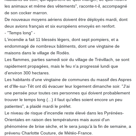
KHR 4685.244046
les animaux et même des vêtements", raconte-t-il, accompagné
KMF 492.514185
de son cocker marron.
KRW 1627.712241
De nouveaux moyens aériens doivent être déployés mardi, dont
KWD 0.356853
deux avions français et six européens envoyés en renfort.
KYD 0.963346
- "Temps long" -
KZT 541.784389
L'incendie a fait 11 blessés légers, dont sept pompiers, et a
LAK 26108.437325
endommagé de nombreux bâtiments, dont une vingtaine de
LBP
maisons dans le village de Rodès.
103531.946431
Les flammes, parties samedi soir du village de Trévillach, se sont
LKR 387.745291
rapidement propagées, mais le feu n'a progressé lundi que
LRD 209.896866
d'environ 300 hectares.
LSL 18.648909
Les habitants d'une vingtaine de communes du massif des Aspres
LTL 3.413768
et d'Ille-sur-Têt ont dû évacuer leur logement dimanche soir. "J'ai
LVL 0.699335
une pensée pour toutes ces personnes qui doivent probablement
LYD 7.358849
trouver le temps long (...) il faut qu'elles soient encore un peu
MAD 10.757887
patientes", a plaidé mardi le préfet.
MDL 20.102303
Le niveau de risque d'incendie reste élevé dans les Pyrénées-
MGA 4982.944983
Orientales en raison des températures mais aussi d'un
MKD 61.70777
phénomène de brise sèche, et le sera jusqu'à la fin de semaine, a
MMK 2427.596601
prévenu Charlotte Couture, de Météo-France.