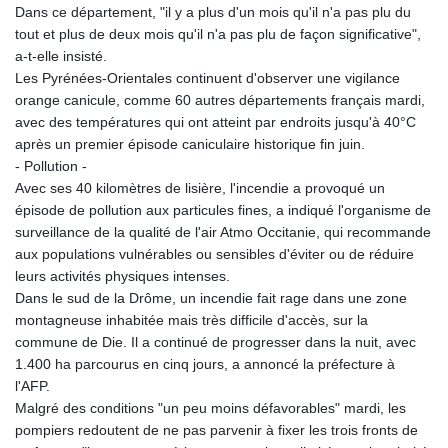
MNT 4159.0218
Dans ce département, "il y a plus d'un mois qu'il n'a pas plu du
MOP 9.34149
tout et plus de deux mois qu'il n'a pas plu de façon significative",
MRU 46.349915
a-t-elle insisté.
MUR 54.396619
Les Pyrénées-Orientales continuent d'observer une vigilance
MVR 17.862733
orange canicule, comme 60 autres départements français mardi,
MWK 2008.207995
avec des températures qui ont atteint par endroits jusqu'à 40°C
MXN 19.811776
après un premier épisode caniculaire historique fin juin.
MYR 4.728715
- Pollution -
MZN 73.882892
Avec ses 40 kilomètres de lisière, l'incendie a provoqué un
NAD 18.78764
épisode de pollution aux particules fines, a indiqué l'organisme de
NGN 1577.963717
surveillance de la qualité de l'air Atmo Occitanie, qui recommande
NIO 42.540713
aux populations vulnérables ou sensibles d'éviter ou de réduire
NOK 10.99759
leurs activités physiques intenses.
NPR 176.001898
Dans le sud de la Drôme, un incendie fait rage dans une zone
NZD 1.961547
montagneuse inhabitée mais très difficile d'accès, sur la
OMR 0.442559
commune de Die. Il a continué de progresser dans la nuit, avec
PAB 1.15598
1.400 ha parcourus en cinq jours, a annoncé la préfecture à
PEN 3.913564
l'AFP.
PGK 5.112721
Malgré des conditions "un peu moins défavorables" mardi, les
PHP 70.183258
pompiers redoutent de ne pas parvenir à fixer les trois fronts de