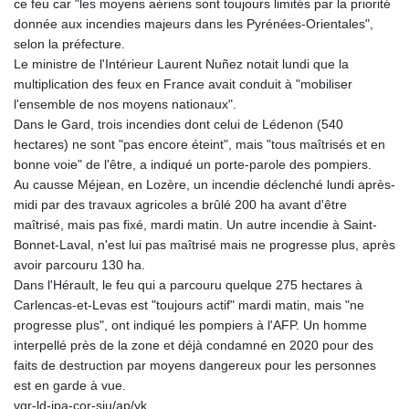
PKR 321.178758
ce feu car "les moyens aériens sont toujours limités par la priorité
PLN 4.299905
donnée aux incendies majeurs dans les Pyrénées-Orientales",
PYG 6873.802279
selon la préfecture.
QAR 4.213541
Le ministre de l'Intérieur Laurent Nuñez notait lundi que la
RON 5.244583
multiplication des feux en France avait conduit à "mobiliser
RSD 117.953626
l'ensemble de nos moyens nationaux".
RUB 94.679224
Dans le Gard, trois incendies dont celui de Lédenon (540
RWF 1693.738704
hectares) ne sont "pas encore éteint", mais "tous maîtrisés et en
SAR 4.370455
bonne voie" de l'être, a indiqué un porte-parole des pompiers.
SBD 9.325039
Au causse Méjean, en Lozère, un incendie déclenché lundi après-
SCR 16.735107
midi par des travaux agricoles a brûlé 200 ha avant d'être
SDG 694.263698
maîtrisé, mais pas fixé, mardi matin. Un autre incendie à Saint-
SEK 10.961095
Bonnet-Laval, n'est lui pas maîtrisé mais ne progresse plus, après
SGD 1.477777
avoir parcouru 130 ha.
SLE 28.445176
Dans l'Hérault, le feu qui a parcouru quelque 275 hectares à
SOS 694.263682
Carlencas-et-Levas est "toujours actif" mardi matin, mais "ne
SRD 43.778814
progresse plus", ont indiqué les pompiers à l'AFP. Un homme
STD 23929.673396
interpellé près de la zone et déjà condamné en 2020 pour des
STN 24.712399
faits de destruction par moyens dangereux pour les personnes
SVC 10.11514
est en garde à vue.
SZL 18.781467
vgr-ld-jpa-cor-siu/ap/yk