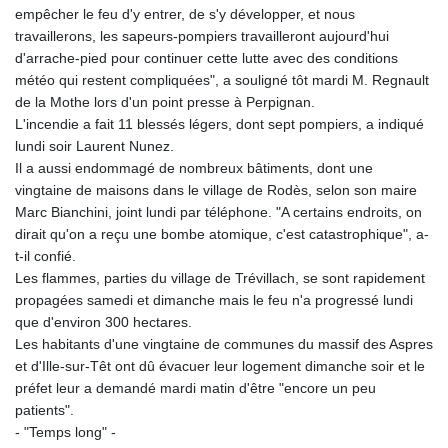
empêcher le feu d'y entrer, de s'y développer, et nous
KHR 4681.941823
travaillerons, les sapeurs-pompiers travailleront aujourd'hui
KMF 492.514185
d'arrache-pied pour continuer cette lutte avec des conditions
KRW 1627.677557
météo qui restent compliquées", a souligné tôt mardi M. Regnault
KWD 0.356853
de la Mothe lors d'un point presse à Perpignan.
KYD 0.960588
L'incendie a fait 11 blessés légers, dont sept pompiers, a indiqué
KZT 540.233287
lundi soir Laurent Nunez.
LAK 26025.676609
Il a aussi endommagé de nombreux bâtiments, dont une
LBP
vingtaine de maisons dans le village de Rodès, selon son maire
103223.017367
Marc Bianchini, joint lundi par téléphone. "A certains endroits, on
LKR 386.635196
dirait qu'on a reçu une bombe atomique, c'est catastrophique", a-
LRD 208.057415
t-il confié.
LSL 18.726567
Les flammes, parties du village de Trévillach, se sont rapidement
LTL 3.413768
propagées samedi et dimanche mais le feu n'a progressé lundi
LVL 0.699335
que d'environ 300 hectares.
LYD 7.331909
Les habitants d'une vingtaine de communes du massif des Aspres
MAD 10.743067
et d'Ille-sur-Têt ont dû évacuer leur logement dimanche soir et le
MDL 20.044751
préfet leur a demandé mardi matin d'être "encore un peu
MGA 4918.938878
patients".
MKD 61.524236
- "Temps long" -
MMK 2427.363841