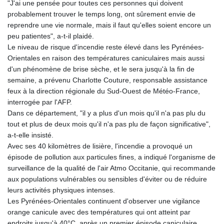
"J'ai une pensée pour toutes ces personnes qui doivent
MNT 4157.293457
probablement trouver le temps long, ont sûrement envie de
MOP 9.314584
reprendre une vie normale, mais il faut qu'elles soient encore un
MRU 46.338424
peu patientes", a-t-il plaidé.
MUR 54.419742
Le niveau de risque d'incendie reste élevé dans les Pyrénées-
MVR 17.862733
Orientales en raison des températures caniculaires mais aussi
MWK 1998.775164
d'un phénomène de brise sèche, et le sera jusqu'à la fin de
MXN 19.812061
semaine, a prévenu Charlotte Couture, responsable assistance
MYR 4.728715
feux à la direction régionale du Sud-Ouest de Météo-France,
MZN 73.882892
interrogée par l'AFP.
NAD 18.726567
Dans ce département, "il y a plus d'un mois qu'il n'a pas plu du
NGN 1577.963717
tout et plus de deux mois qu'il n'a pas plu de façon significative",
NIO 42.419473
a-t-elle insisté.
NOK 10.99759
Avec ses 40 kilomètres de lisière, l'incendie a provoqué un
NPR 175.501819
épisode de pollution aux particules fines, a indiqué l'organisme de
NZD 1.966719
surveillance de la qualité de l'air Atmo Occitanie, qui recommande
OMR 0.442445
aux populations vulnérables ou sensibles d'éviter ou de réduire
PAB 1.152686
leurs activités physiques intenses.
PEN 3.903651
Les Pyrénées-Orientales continuent d'observer une vigilance
PGK 5.093937
orange canicule avec des températures qui ont atteint par
PHP 70.183258
endroits jusqu'à 40°C, après un premier épisode caniculaire