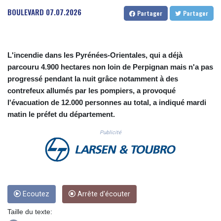
CUC 1.156136
BOULEVARD
07.07.2026
Partager
Partager
CUP 30.637594
CVE 110.26363
CZK 24.258158
DJF 205.267449
L'incendie dans les Pyrénées-Orientales, qui a déjà
DKK 7.477932
parcouru 4.900 hectares non loin de Perpignan mais n'a pas
DOP 67.289164
progressé pendant la nuit grâce notamment à des
DZD 152.967099
contrefeux allumés par les pompiers, a provoqué
EGP 57.380687
l'évacuation de 12.000 personnes au total, a indiqué mardi
ERN 17.342035
matin le préfet du département.
ETB 186.049588
FJD 2.553384
Publicité
FKP 0.857252
GBP 0.858527
GEL 3.017966
GGP 0.857252
GHS 13.526832
GIP 0.857252
Ecoutez
Arrête d'écouter
GMD 84.980421
Taille du texte:
GNF 10123.874202