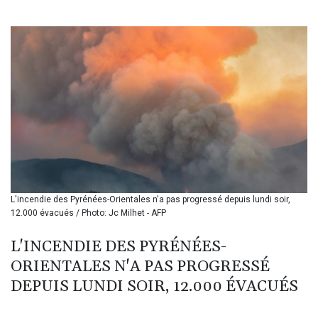
BIF 3451.157116
BMD 1.156136
BND 1.477082
BOB 13.69983
BRL 5.876989
BSD 1.152686
BTN 109.688637
BWP 15.558807
BYN 3.432357
BYR 22660.258427
BZD 2.318271
CAD 1.61333
L'incendie des Pyrénées-Orientales n'a pas progressé depuis lundi soir,
CDF 2615.761404
12.000 évacués / Photo: Jc Milhet - AFP
CHF 0.93588
CLF 0.026829
L'INCENDIE DES PYRÉNÉES-
CLP 1055.916879
ORIENTALES N'A PAS PROGRESSÉ
CNY 7.801146
CNH 7.796152
DEPUIS LUNDI SOIR, 12.000 ÉVACUÉS
COP 3633.55485
CRC 523.993489