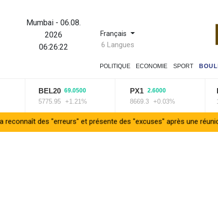
Mumbai
-
06.08.
Français
2026
6 Langues
06:26:23
POLITIQUE
ECONOMIE
SPORT
BOUL
BEL20
PX1
ISE
69.0500
2.6000
5775.95
+1.21%
8669.3
+0.03%
1401
des "erreurs" et présente des "excuses" après une réunion de crise 