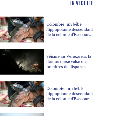
EN VEDETTE
BOB 14.025967
BRL 5.938617
BSD 1.154928
Colombie: un bébé
BTN 109.794748
hippopotame descendant
BWP 15.661517
de la colonie d'Escobar
BYN 3.415745
meurt malgré les soins
BYR 22647.966202
BZD 2.322716
CAD 1.618749
Séisme au Venezuela: la
douloureuse valse des
CDF 2612.604653
nombres de disparus
CHF 0.93223
CLF 0.026748
CLP 1056.157931
CNY 7.799775
Colombie : un bébé
CNH 7.796366
hippopotame descendant
de la colonie d'Escobar
COP 3677.625283
secouru
CRC 523.720823
CUC 1.155508