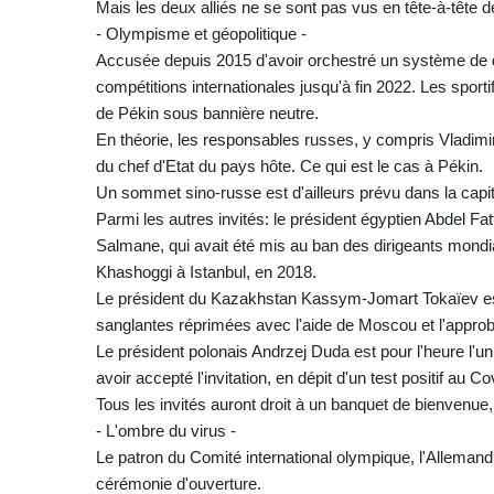
Mais les deux alliés ne se sont pas vus en tête-à-tête 
- Olympisme et géopolitique -
Accusée depuis 2015 d'avoir orchestré un système de d
compétitions internationales jusqu'à fin 2022. Les sporti
de Pékin sous bannière neutre.
En théorie, les responsables russes, y compris Vladimir 
du chef d'Etat du pays hôte. Ce qui est le cas à Pékin.
Un sommet sino-russe est d'ailleurs prévu dans la capit
Parmi les autres invités: le président égyptien Abdel F
Salmane, qui avait été mis au ban des dirigeants mondi
Khashoggi à Istanbul, en 2018.
Le président du Kazakhstan Kassym-Jomart Tokaïev es
sanglantes réprimées avec l'aide de Moscou et l'approb
Le président polonais Andrzej Duda est pour l'heure l'u
avoir accepté l'invitation, en dépit d'un test positif au C
Tous les invités auront droit à un banquet de bienvenue
- L'ombre du virus -
Le patron du Comité international olympique, l'Allema
cérémonie d'ouverture.