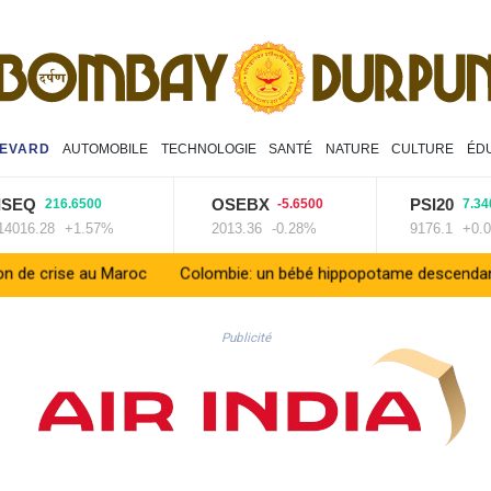
EVARD
AUTOMOBILE
TECHNOLOGIE
SANTÉ
NATURE
CULTURE
ÉD
Q
OSEBX
PSI20
216.6500
-5.6500
7.3400
6.28
+1.57%
2013.36
-0.28%
9176.1
+0.08%
au Maroc
Colombie: un bébé hippopotame descendant de la coloni
Publicité