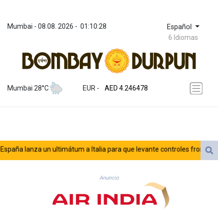
Mumbai
 - 
08.08. 2026
 - 
01:10:28
Español
6 Idiomas
ZWL 372.279507
AED 4.246478
Mumbai 28°C
EUR
 - 
AED 4.246478
AFN 76.888523
ALL 93.48757
AMD 423.347546
AOA 1061.345207
ARS 1733.058686
aña lanza un ultimátum a Italia para que levante controles fronterizos
AUD 1.635994
AWG 2.082513
AZN 1.970043
Anuncio
BAM 1.961414
BBD 2.328364
BDT 143.103908
BHD 0.435989