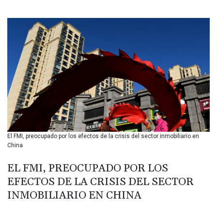
BIF 3453.99514
BMD 1.156149
BND 1.48134
BOB 13.739681
BRL 5.892665
BSD 1.156009
BTN 110.002458
BWP 15.603659
BYN 3.442252
BYR 22660.520413
BZD 2.324924
CAD 1.611493
El FMI, preocupado por los efectos de la crisis del sector inmobiliario en
CDF 2615.791646
China
CHF 0.933942
CLF 0.026753
EL FMI, PREOCUPADO POR LOS
CLP 1056.362238
EFECTOS DE LA CRISIS DEL SECTOR
CNY 7.801236
CNH 7.796982
INMOBILIARIO EN CHINA
COP 3648.921861
CRC 525.515435