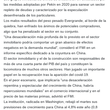
GTQ 8.820244
las medidas adoptadas por Pekín en 2020 para sanear un sector
GYD 241.852202
repleto de deudas y caracterizado por la especulación
HKD 9.070596
desenfrenada de los particulares.
HNL 30.984681
Los malos resultados del peso pesado Evergrande, al borde de la
HRK 7.533703
quiebra, han enfriado los ánimos de potenciales compradores,
HTG 151.152612
algo que ha penalizado al sector en su conjunto.
HUF 363.337748
"Una desaceleración más profunda de lo previsto en el sector
IDR 20582.920659
inmobiliario podría comportar un gran abanico de efectos
ILS 3.468274
negativos en la demanda mundial", consideró el FMI en un
IMP 0.859298
informe específico dedicado a la coyuntura en China.
INR 110.065674
El sector inmobiliario y el de la construcción son responsables de
IQD 1514.334158
más de una cuarta parte del PIB del país y constituyen la
IRR
locomotora de muchos otros sectores. Han jugado un importante
1590340.758301
papel en la recuperación tras la aparición del covid-19.
ISK 142.611425
En el peor escenario, que implicaría "una desaceleración
JEP 0.859298
repentina y espectacular del crecimiento de China, habría
JMD 183.585438
repercusiones mundiales" en el comercio internacional y en el
JOD 0.819755
precio de las materias primas, advirtió el FMI.
JPY 182.105612
La institución, radicada en Washington, rebajó el martes sus
KES 147.605987
previsiones de crecimiento para China al 4,8% este año (0,8
KGS 101.105674