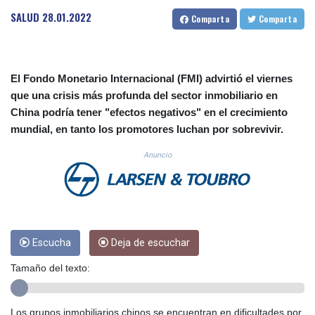
CUC 1.156149
SALUD
28.01.2022
Comparta
Comparta
CUP 30.637949
CVE 110.647961
CZK 24.266354
DJF 205.471255
El Fondo Monetario Internacional (FMI) advirtió el viernes
DKK 7.476127
que una crisis más profunda del sector inmobiliario en
DOP 67.346134
China podría tener "efectos negativos" en el crecimiento
DZD 153.688915
mundial, en tanto los promotores luchan por sobrevivir.
EGP 57.556612
ERN 17.342235
Anuncio
ETB 186.583498
FJD 2.553413
FKP 0.859298
GBP 0.856793
GEL 3.023376
GGP 0.859298
Escucha
Deja de escuchar
GHS 13.596763
Tamaño del texto:
GIP 0.859298
GMD 84.981404
GNF 10145.207892
Los grupos inmobiliarios chinos se encuentran en dificultades por