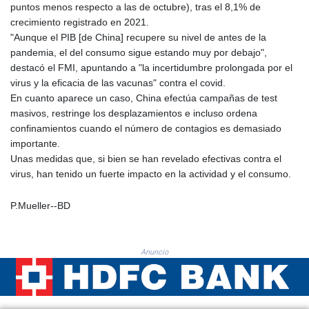
puntos menos respecto a las de octubre), tras el 8,1% de
KHR 4685.298214
crecimiento registrado en 2021.
KMF 492.519879
"Aunque el PIB [de China] recupere su nivel de antes de la
KRW 1629.419037
pandemia, el del consumo sigue estando muy por debajo",
KWD 0.356776
destacó el FMI, apuntando a "la incertidumbre prolongada por el
KYD 0.963357
virus y la eficacia de las vacunas" contra el covid.
KZT 541.790653
En cuanto aparece un caso, China efectúa campañas de test
LAK 26108.739178
masivos, restringe los desplazamientos e incluso ordena
LBP
confinamientos cuando el número de contagios es demasiado
103533.143415
importante.
LKR 387.749774
Unas medidas que, si bien se han revelado efectivas contra el
LRD 209.899292
virus, han tenido un fuerte impacto en la actividad y el consumo.
LSL 18.780552
LTL 3.413808
P.Mueller--BD
LVL 0.699343
LYD 7.358934
MAD 10.774363
Anuncio
MDL 20.102535
MGA 4933.054837
MKD 61.708483
MMK 2427.395773