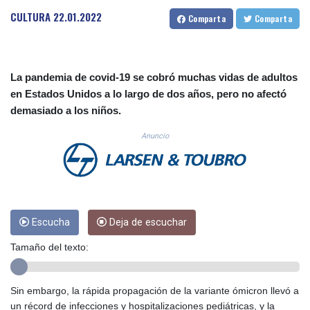
CUC 1.156136
CULTURA
22.01.2022
Comparta
Comparta
CUP 30.637594
CVE 110.26363
CZK 24.258158
DJF 205.267449
La pandemia de covid-19 se cobró muchas vidas de adultos
DKK 7.477932
en Estados Unidos a lo largo de dos años, pero no afectó
DOP 67.289164
demasiado a los niños.
DZD 152.967099
EGP 57.293288
Anuncio
ERN 17.342035
ETB 186.049588
FJD 2.553384
FKP 0.8566
GBP 0.856968
GEL 3.017966
Escucha
Deja de escuchar
GGP 0.8566
Tamaño del texto:
GHS 13.526832
GIP 0.8566
GMD 84.980421
Sin embargo, la rápida propagación de la variante ómicron llevó a
GNF 10123.874202
un récord de infecciones y hospitalizaciones pediátricas, y la