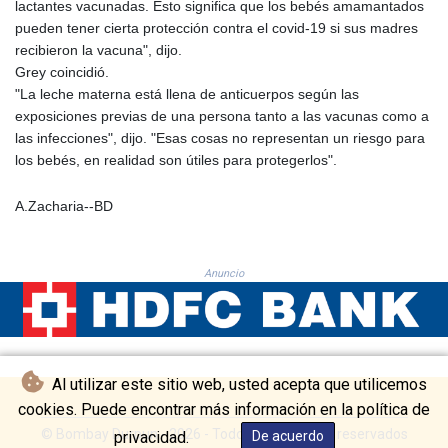
lactantes vacunadas. Esto significa que los bebés amamantados
THB 38.210709
pueden tener cierta protección contra el covid-19 si sus madres
TJS 10.633568
recibieron la vacuna", dijo.
TMT 4.058036
Grey coincidió.
TND 3.386358
"La leche materna está llena de anticuerpos según las
TRY 55.144784
exposiciones previas de una persona tanto a las vacunas como a
TTD 7.812903
las infecciones", dijo. "Esas cosas no representan un riesgo para
TWD 37.286072
los bebés, en realidad son útiles para protegerlos".
TZS 3051.762079
UAH 51.625959
A.Zacharia--BD
UGX 4293.946644
USD 1.156136
UYU 46.399423
Anuncio
UZS 13785.828699
VES 873.763846
VND 30295.956222
VUV 138.059733
WST 3.160483
Al utilizar este sitio web, usted acepta que utilicemos
XAF 655.948849
cookies. Puede encontrar más información en la política de
XAG 0.018188
XAU 0.000266
© Bombay Durpun - 2026 - Todos los derechos reservados
privacidad.
De acuerdo