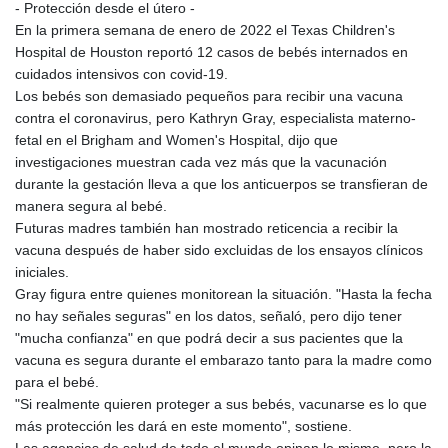
- Protección desde el útero -
KHR 4681.941823
En la primera semana de enero de 2022 el Texas Children's
KMF 492.514185
Hospital de Houston reportó 12 casos de bebés internados en
KRW 1627.712241
cuidados intensivos con covid-19.
KWD 0.356853
Los bebés son demasiado pequeños para recibir una vacuna
KYD 0.960588
contra el coronavirus, pero Kathryn Gray, especialista materno-
KZT 540.233287
fetal en el Brigham and Women's Hospital, dijo que
LAK 26025.676609
investigaciones muestran cada vez más que la vacunación
LBP
durante la gestación lleva a que los anticuerpos se transfieran de
103223.017367
manera segura al bebé.
LKR 386.635196
Futuras madres también han mostrado reticencia a recibir la
LRD 208.057415
vacuna después de haber sido excluidas de los ensayos clínicos
LSL 18.726567
iniciales.
LTL 3.413768
Gray figura entre quienes monitorean la situación. "Hasta la fecha
LVL 0.699335
no hay señales seguras" en los datos, señaló, pero dijo tener
LYD 7.331909
"mucha confianza" en que podrá decir a sus pacientes que la
MAD 10.743067
vacuna es segura durante el embarazo tanto para la madre como
MDL 20.044751
para el bebé.
MGA 4918.938878
"Si realmente quieren proteger a sus bebés, vacunarse es lo que
MKD 61.524236
más protección les dará en este momento", sostiene.
MMK 2427.596601
Las agencias de salud de todo el mundo opinan lo mismo, pero la