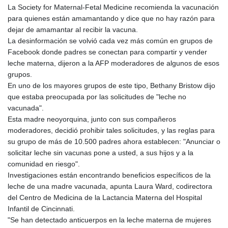
PKR 320.014324
La Society for Maternal-Fetal Medicine recomienda la vacunación
PLN 4.299905
para quienes están amamantando y dice que no hay razón para
PYG 6853.914834
dejar de amamantar al recibir la vacuna.
QAR 4.213648
La desinformación se volvió cada vez más común en grupos de
RON 5.244583
Facebook donde padres se conectan para compartir y vender
RSD 117.338542
leche materna, dijeron a la AFP moderadores de algunos de esos
RUB 94.679224
grupos.
RWF 1694.978938
En uno de los mayores grupos de este tipo, Bethany Bristow dijo
SAR 4.345489
que estaba preocupada por las solicitudes de "leche no
SBD 9.325039
vacunada".
SCR 16.705092
Esta madre neoyorquina, junto con sus compañeros
SDG 694.263698
moderadores, decidió prohibir tales solicitudes, y las reglas para
SEK 10.961095
su grupo de más de 10.500 padres ahora establecen: "Anunciar o
SGD 1.477661
solicitar leche sin vacunas pone a usted, a sus hijos y a la
SLE 28.445176
comunidad en riesgo".
SOS 658.791814
Investigaciones están encontrando beneficios específicos de la
SRD 43.778814
leche de una madre vacunada, apunta Laura Ward, codirectora
STD 23929.673396
del Centro de Medicina de la Lactancia Materna del Hospital
STN 24.499696
Infantil de Cincinnati.
SVC 10.085875
"Se han detectado anticuerpos en la leche materna de mujeres
SZL 18.722767