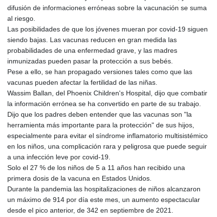
GTQ 8.794891
difusión de informaciones erróneas sobre la vacunación se suma
GYD 241.157003
al riesgo.
HKD 9.067746
Las posibilidades de que los jóvenes mueran por covid-19 siguen
HNL 30.895616
siendo bajas. Las vacunas reducen en gran medida las
HRK 7.536622
probabilidades de una enfermedad grave, y las madres
HTG 150.718127
inmunizadas pueden pasar la protección a sus bebés.
HUF 363.096405
Pese a ello, se han propagado versiones tales como que las
IDR 20580.370421
vacunas pueden afectar la fertilidad de las niñas.
ILS 3.468234
Wassim Ballan, del Phoenix Children's Hospital, dijo que combatir
IMP 0.8566
la información errónea se ha convertido en parte de su trabajo.
INR 110.076256
Dijo que los padres deben entender que las vacunas son "la
IQD 1509.981237
herramienta más importante para la protección" de sus hijos,
IRR
especialmente para evitar el síndrome inflamatorio multisistémico
1590322.371805
en los niños, una complicación rara y peligrosa que puede seguir
ISK 142.598215
a una infección leve por covid-19.
JEP 0.8566
Solo el 27 % de los niños de 5 a 11 años han recibido una
JMD 183.057725
primera dosis de la vacuna en Estados Unidos.
JOD 0.819746
Durante la pandemia las hospitalizaciones de niños alcanzaron
JPY 182.445186
un máximo de 914 por día este mes, un aumento espectacular
KES 149.158147
desde el pico anterior, de 342 en septiembre de 2021.
KGS 101.104505