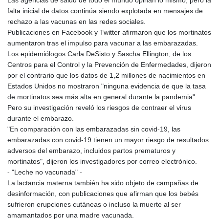
MNT 4159.0218
falta inicial de datos continúa siendo explotada en mensajes de
MOP 9.314584
rechazo a las vacunas en las redes sociales.
MRU 46.338424
Publicaciones en Facebook y Twitter afirmaron que los mortinatos
MUR 54.419742
aumentaron tras el impulso para vacunar a las embarazadas.
MVR 17.862733
Los epidemiólogos Carla DeSisto y Sascha Ellington, de los
MWK 1998.775164
Centros para el Control y la Prevención de Enfermedades, dijeron
MXN 19.811945
por el contrario que los datos de 1,2 millones de nacimientos en
MYR 4.728715
Estados Unidos no mostraron "ninguna evidencia de que la tasa
MZN 73.882892
de mortinatos sea más alta en general durante la pandemia".
NAD 18.726567
Pero su investigación reveló los riesgos de contraer el virus
NGN 1577.963717
durante el embarazo.
NIO 42.419473
"En comparación con las embarazadas sin covid-19, las
NOK 10.99759
embarazadas con covid-19 tienen un mayor riesgo de resultados
NPR 175.501819
adversos del embarazo, incluidos partos prematuros y
NZD 1.961547
mortinatos", dijeron los investigadores por correo electrónico.
OMR 0.442445
- "Leche no vacunada" -
PAB 1.152686
La lactancia materna también ha sido objeto de campañas de
PEN 3.903651
desinformación, con publicaciones que afirman que los bebés
PGK 5.093937
sufrieron erupciones cutáneas o incluso la muerte al ser
PHP 70.183258
amamantados por una madre vacunada.