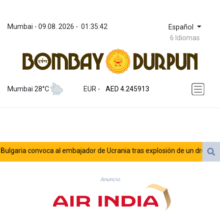
Mumbai
 - 
09.08. 2026
 - 
01:35:43
Español
6 Idiomas
ZWL 372.275202
AED 4.245913
AED 4.245913
Mumbai 28°C
EUR
 - 
AFN 76.887634
ALL 93.218842
AMD 422.094755
AOA 1060.176801
ARS 1724.882567
ria convoca al embajador de Ucrania tras explosión de un dron en su ter
AUD 1.638747
AWG 2.082489
AZN 1.97002
Anuncio
BAM 1.955776
BBD 2.321671
BDT 142.688227
BHD 0.434695