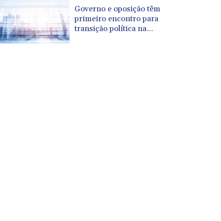
CUP 30.568357
Governo e oposição têm
CVE 110.333668
primeiro encontro para
CZK 24.263276
transição política na
Venezuela
DJF 205.391597
DKK 7.475497
DOP 67.329861
DZD 153.461287
EGP 57.417408
ERN 17.302844
ETB 186.159691
FJD 2.553842
FKP 0.857346
GBP 0.857708
GEL 3.016476
GGP 0.857346
GHS 13.535365
GIP 0.857346
GMD 85.360325
GNF 10130.304785