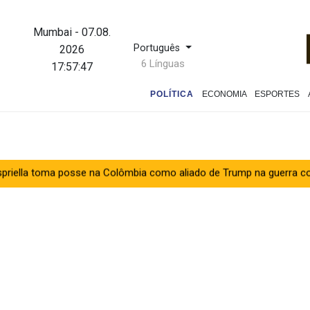
Mumbai
-
07.08.
Português
2026
6 Línguas
17:57:48
POLÍTICA
ECONOMIA
ESPORTES
 posse na Colômbia como aliado de Trump na guerra contra o tráfico