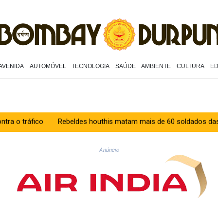
AVENIDA
AUTOMÓVEL
TECNOLOGIA
SAÚDE
AMBIENTE
CULTURA
E
Rebeldes houthis matam mais de 60 soldados das forças gove
Anúncio