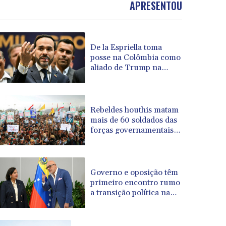
APRESENTOU
BOB 13.708472
BRL 5.882279
BSD 1.153383
De la Espriella toma
BTN 109.752598
posse na Colômbia como
BWP 15.568217
aliado de Trump na
BYN 3.434433
guerra contra o tráfico
BYR 22609.049164
BZD 2.319643
CAD 1.616126
Rebeldes houthis matam
mais de 60 soldados das
CDF 2606.961815
forças governamentais
CHF 0.934567
no Iêmen
CLF 0.026734
CLP 1055.612189
CNY 7.785184
Governo e oposição têm
CNH 7.782807
primeiro encontro rumo
a transição política na
COP 3648.558379
Venezuela
CRC 524.321776
CUC 1.153523