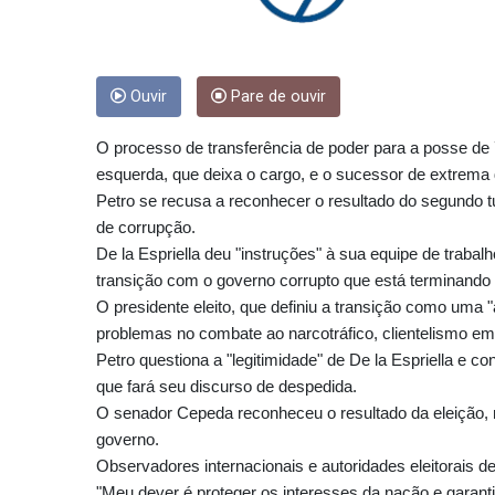
Ouvir
Pare de ouvir
O processo de transferência de poder para a posse de 
esquerda, que deixa o cargo, e o sucessor de extrema d
Petro se recusa a reconhecer o resultado do segundo tu
de corrupção.
De la Espriella deu "instruções" à sua equipe de traba
transição com o governo corrupto que está terminando 
O presidente eleito, que definiu a transição como uma "a
problemas no combate ao narcotráfico, clientelismo em 
Petro questiona a "legitimidade" de De la Espriella e 
que fará seu discurso de despedida.
O senador Cepeda reconheceu o resultado da eleição, 
governo.
Observadores internacionais e autoridades eleitorais d
"Meu dever é proteger os interesses da nação e garanti