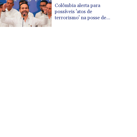
CUP 30.590573
Colômbia alerta para
CVE 110.139177
possíveis 'atos de
CZK 24.180463
terrorismo' na posse de
De la Espriella
DJF 205.251075
DKK 7.475355
DOP 67.221459
DZD 153.497698
EGP 57.432011
ERN 17.315419
ETB 186.038334
FJD 2.553967
FKP 0.857481
GBP 0.857373
GEL 3.018718
GGP 0.857481
GHS 13.514561
GIP 0.857481
GMD 84.845162
GNF 10124.083393