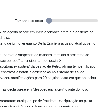
Tamanho do texto:
7 de agosto ocorre em meio a tensões entre o presidente de
ireita.
rno de junho, enquanto De la Espriella acusa o atual governo
lho "para que suspenda de maneira imediata o processo de
seu período", anunciou na rede social X.
uditoria exaustiva" da gestão de Petro, afirma ter identificado
contratos estatais e deficiências no sistema de saúde.
convocou manifestações para 20 de julho, data em que anunciou
mas declarou-se em "desobediência civil" diante do novo
escartaram qualquer tipo de fraude ou manipulação no pleito.
r uma transição séria, transparente e a serviço dos