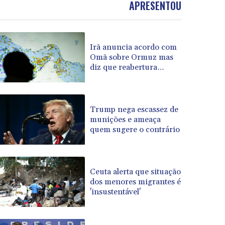
APRESENTOU
BOB 13.999007
BRL 5.913559
BSD 1.152658
Irã anuncia acordo com
BTN 109.581813
Omã sobre Ormuz mas
BWP 15.630737
diz que reabertura
BYN 3.409105
depende dos Estados
BYR 22625.480557
Unidos
BZD 2.318242
CAD 1.617168
Trump nega escassez de
munições e ameaça
CDF 2610.011457
quem sugere o contrário
CHF 0.933353
CLF 0.026721
CLP 1055.109333
CNY 7.79265
Ceuta alerta que situação
CNH 7.791546
dos menores migrantes é
'insustentável'
COP 3673.881667
CRC 522.691555
CUC 1.154361