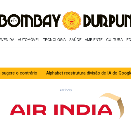
AVENIDA
AUTOMÓVEL
TECNOLOGIA
SAÚDE
AMBIENTE
CULTURA
E
ntrário
Alphabet reestrutura divisão de IA do Google
Ceuta 
Anúncio