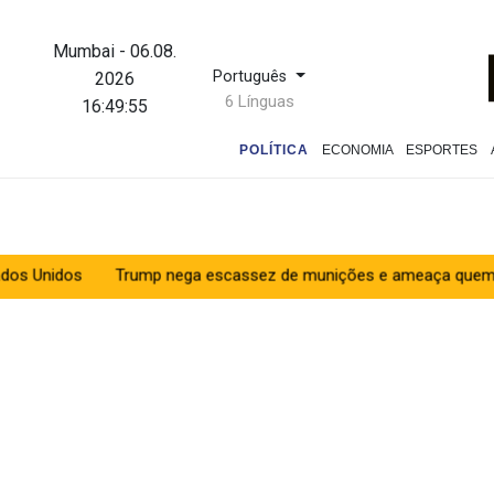
Mumbai
-
06.08.
Português
2026
6 Línguas
16:49:56
POLÍTICA
ECONOMIA
ESPORTES
Trump nega escassez de munições e ameaça quem sugere o co