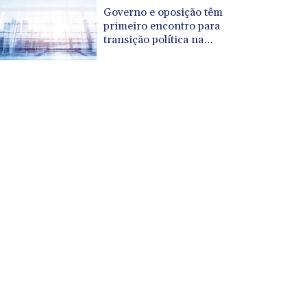
CUP 30.568357
Governo e oposição têm
CVE 110.333668
primeiro encontro para
CZK 24.263276
transição política na
Venezuela
DJF 205.391597
DKK 7.475497
DOP 67.329861
DZD 153.461287
EGP 57.417408
ERN 17.302844
ETB 186.159691
FJD 2.553842
FKP 0.857346
GBP 0.857708
GEL 3.016476
GGP 0.857346
GHS 13.535365
GIP 0.857346
GMD 85.360325
GNF 10130.304785