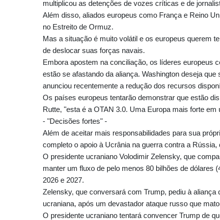
multiplicou as detenções de vozes críticas e de jornali
Além disso, aliados europeus como França e Reino Uni
no Estreito de Ormuz.
Mas a situação é muito volátil e os europeus querem ter
de deslocar suas forças navais.
Embora apostem na conciliação, os líderes europeus c
estão se afastando da aliança. Washington deseja que
anunciou recentemente a redução dos recursos dispon
Os países europeus tentarão demonstrar que estão dis
Rutte, "esta é a OTAN 3.0. Uma Europa mais forte em 
- "Decisões fortes" -
Além de aceitar mais responsabilidades para sua próp
completo o apoio à Ucrânia na guerra contra a Rússia, 
O presidente ucraniano Volodimir Zelensky, que comp
manter um fluxo de pelo menos 80 bilhões de dólares (4
2026 e 2027.
Zelensky, que conversará com Trump, pediu à aliança q
ucraniana, após um devastador ataque russo que mato
O presidente ucraniano tentará convencer Trump de qu