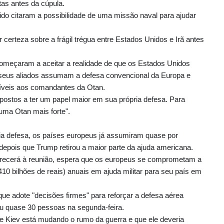
stas antes da cúpula.
do citaram a possibilidade de uma missão naval para ajudar
 certeza sobre a frágil trégua entre Estados Unidos e Irã antes
omeçaram a aceitar a realidade de que os Estados Unidos
 seus aliados assumam a defesa convencional da Europa e
íveis aos comandantes da Otan.
postos a ter um papel maior em sua própria defesa. Para
uma Otan mais forte".
ria defesa, os países europeus já assumiram quase por
depois que Trump retirou a maior parte da ajuda americana.
arecerá à reunião, espera que os europeus se comprometam a
10 bilhões de reais) anuais em ajuda militar para seu país em
ue adote "decisões firmes" para reforçar a defesa aérea
u quase 30 pessoas na segunda-feira.
e Kiev está mudando o rumo da guerra e que ele deveria