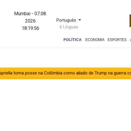
Mumbai
-
07.08.
Português
2026
6 Línguas
18:19:57
POLÍTICA
ECONOMIA
ESPORTES
se na Colômbia como aliado de Trump na guerra contra o tráfico