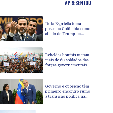
APRESENTOU
BOB 13.708472
BRL 5.882279
BSD 1.153383
De la Espriella toma
BTN 109.752598
posse na Colômbia como
BWP 15.568217
aliado de Trump na
BYN 3.434433
guerra contra o tráfico
BYR 22609.049164
BZD 2.319643
CAD 1.616126
Rebeldes houthis matam
mais de 60 soldados das
CDF 2606.961815
forças governamentais
CHF 0.934567
no Iêmen
CLF 0.026734
CLP 1055.612189
CNY 7.785184
Governo e oposição têm
CNH 7.782807
primeiro encontro rumo
a transição política na
COP 3648.558379
Venezuela
CRC 524.321776
CUC 1.153523