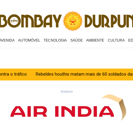
AVENIDA
AUTOMÓVEL
TECNOLOGIA
SAÚDE
AMBIENTE
CULTURA
E
Rebeldes houthis matam mais de 60 soldados das forças governa
Anúncio