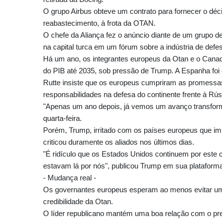
O grupo Airbus obteve um contrato para fornecer o déc
reabastecimento, à frota da OTAN.
O chefe da Aliança fez o anúncio diante de um grupo de
na capital turca em um fórum sobre a indústria de defe
Há um ano, os integrantes europeus da Otan e o Can
do PIB até 2035, sob pressão de Trump. A Espanha foi
Rutte insiste que os europeus cumpriram as promessas
responsabilidades na defesa do continente frente à Rús
"Apenas um ano depois, já vemos um avanço transforma
quarta-feira.
Porém, Trump, irritado com os países europeus que im
criticou duramente os aliados nos últimos dias.
"É ridículo que os Estados Unidos continuem por este c
estavam lá por nós", publicou Trump em sua plataforma 
- Mudança real -
Os governantes europeus esperam ao menos evitar uma
credibilidade da Otan.
O líder republicano mantém uma boa relação com o pre