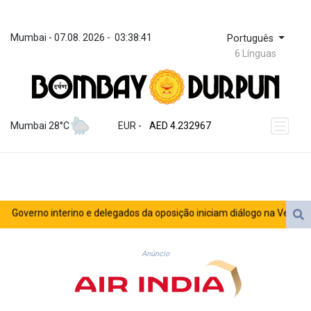
Mumbai
 - 
07.08. 2026
 - 
03:38:41
Português
6 Línguas
ZWL 371.095165
AED 4.232967
Mumbai 28°C
EUR
 - 
AED 4.232967
AFN 75.479359
ALL 93.095382
AMD 422.092766
AOA 1057.968242
ARS 1728.428661
overno interino e delegados da oposição iniciam diálogo na Venezuela
AUD 1.638336
AWG 2.074448
AZN 1.961602
Anúncio
BAM 1.952566
BBD 2.320646
BDT 142.623742
BHD 0.434608