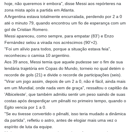
GTQ 8.791437
hoje, não queremos ir embora", disse Messi aos repórteres na
GYD 241.048608
zona mista após a partida em Atlanta.
HKD 9.04099
A Argentina estava totalmente encurralada, perdendo por 2 a 0
HNL 30.88171
até o minuto 79, quando encontrou um fio de esperança com um
HRK 7.536585
gol de Cristian Romero.
HTG 150.649793
Messi apareceu, como sempre, para empatar (83') e Enzo
HUF 364.625083
Fernández selou a virada nos acréscimos (90'+2).
IDR 20648.821428
"Foi um alívio para todos, porque a situação estava feia",
ILS 3.46629
reconheceu o camisa 10 argentino.
IMP 0.856077
Aos 39 anos, Messi temia que aquele pudesse ser o fim de sua
INR 109.809273
lendária trajetória em Copas do Mundo, torneio no qual detém o
IQD 1509.393123
recorde de gols (21) e divide o recorde de participações (seis).
IRR
"Virar um jogo assim, depois de um 2 a 0, não é fácil, ainda mais
1584474.640687
em um Mundial, onde nada vem de graça", ressaltou o capitão da
ISK 142.41109
'Albiceleste', que também admitiu sentir um peso saindo de suas
JEP 0.856077
costas após desperdiçar um pênalti no primeiro tempo, quando o
JMD 182.637459
Egito vencia por 1 a 0.
JOD 0.81708
"Se eu tivesse convertido o pênalti, isso teria mudado a dinâmica
JPY 182.544457
da partida", refletiu o astro, antes de elogiar mais uma vez o
KES 149.083075
espírito de luta da equipe.
KGS 100.783234