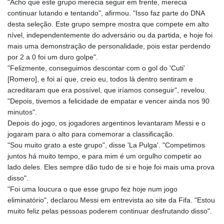
"Acho que este grupo merecia seguir em frente, merecia
KHR 4675.235131
continuar lutando e tentando", afirmou. "Isso faz parte do DNA
KMF 492.105126
desta seleção. Este grupo sempre mostra que compete em alto
KRW 1640.600173
nível, independentemente do adversário ou da partida, e hoje foi
KWD 0.356874
mais uma demonstração de personalidade, pois estar perdendo
KYD 0.960205
por 2 a 0 foi um duro golpe".
KZT 539.927945
"Felizmente, conseguimos descontar com o gol do 'Cuti'
LAK 26033.64904
[Romero], e foi aí que, creio eu, todos lá dentro sentiram e
LBP
acreditaram que era possível, que iríamos conseguir", revelou.
103179.229954
"Depois, tivemos a felicidade de empatar e vencer ainda nos 90
LKR 387.028882
minutos".
LRD 207.974585
Depois do jogo, os jogadores argentinos levantaram Messi e o
LSL 18.793369
jogaram para o alto para comemorar a classificação.
LTL 3.402947
"Sou muito grato a este grupo", disse 'La Pulga'. "Competimos
LVL 0.697118
juntos há muito tempo, e para mim é um orgulho competir ao
LYD 7.344833
lado deles. Eles sempre dão tudo de si e hoje foi mais uma prova
MAD 10.750192
disso".
MDL 20.047704
"Foi uma loucura o que esse grupo fez hoje num jogo
MGA 4953.772522
eliminatório", declarou Messi em entrevista ao site da Fifa. "Estou
MKD 61.427977
muito feliz pelas pessoas poderem continuar desfrutando disso".
MMK 2419.54797