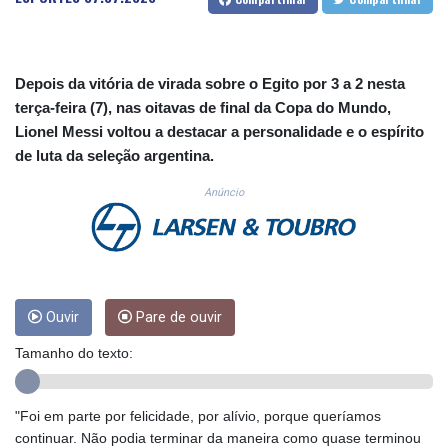
CUC 1.152471
CUP 30.540479
CVE 110.809379
CZK 24.24407
Depois da vitória de virada sobre o Egito por 3 a 2 nesta
DJF 204.817306
terça-feira (7), nas oitavas de final da Copa do Mundo,
DKK 7.476217
Lionel Messi voltou a destacar a personalidade e o espírito
DOP 67.193733
de luta da seleção argentina.
DZD 153.365094
EGP 57.264782
Anúncio
ERN 17.287064
ETB 185.968128
FJD 2.552089
FKP 0.856077
GBP 0.85641
Ouvir
Pare de ouvir
GEL 3.013725
GGP 0.856077
Tamanho do texto:
GHS 13.524239
GIP 0.856077
GMD 85.282572
"Foi em parte por felicidade, por alívio, porque queríamos
GNF 10118.69464
continuar. Não podia terminar da maneira como quase terminou