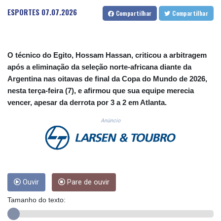
CUC 1.156136
ESPORTES
07.07.2026
Compartilhar
Compartilhar
CUP 30.637594
CVE 110.26363
CZK 24.258158
DJF 205.267449
O técnico do Egito, Hossam Hassan, criticou a arbitragem
DKK 7.477932
após a eliminação da seleção norte-africana diante da
DOP 67.289164
Argentina nas oitavas de final da Copa do Mundo de 2026,
DZD 152.967099
nesta terça-feira (7), e afirmou que sua equipe merecia
EGP 57.293288
vencer, apesar da derrota por 3 a 2 em Atlanta.
ERN 17.342035
ETB 186.049588
Anúncio
FJD 2.553384
FKP 0.857252
GBP 0.858527
GEL 3.017966
GGP 0.857252
GHS 13.526832
Ouvir
Pare de ouvir
GIP 0.857252
Tamanho do texto:
GMD 84.980421
GNF 10123.874202