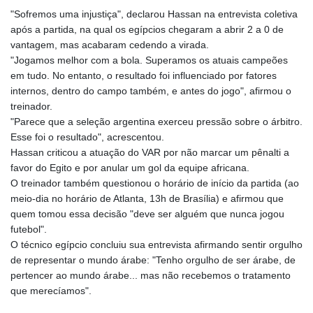
GTQ 8.794891
"Sofremos uma injustiça", declarou Hassan na entrevista coletiva
GYD 241.157003
após a partida, na qual os egípcios chegaram a abrir 2 a 0 de
HKD 9.066767
vantagem, mas acabaram cedendo a virada.
HNL 30.895616
"Jogamos melhor com a bola. Superamos os atuais campeões
HRK 7.536622
em tudo. No entanto, o resultado foi influenciado por fatores
HTG 150.718127
internos, dentro do campo também, e antes do jogo", afirmou o
HUF 363.096405
treinador.
IDR 20580.370421
"Parece que a seleção argentina exerceu pressão sobre o árbitro.
ILS 3.468234
Esse foi o resultado", acrescentou.
IMP 0.857252
Hassan criticou a atuação do VAR por não marcar um pênalti a
INR 110.076256
favor do Egito e por anular um gol da equipe africana.
IQD 1509.981237
O treinador também questionou o horário de início da partida (ao
IRR
meio-dia no horário de Atlanta, 13h de Brasília) e afirmou que
1590322.371805
quem tomou essa decisão "deve ser alguém que nunca jogou
ISK 142.598215
futebol".
JEP 0.857252
O técnico egípcio concluiu sua entrevista afirmando sentir orgulho
JMD 183.057725
de representar o mundo árabe: "Tenho orgulho de ser árabe, de
JOD 0.819746
pertencer ao mundo árabe... mas não recebemos o tratamento
JPY 182.445186
que merecíamos".
KES 149.158147
KGS 101.104505