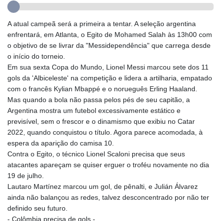
GTQ 8.809317
GYD 241.539903
HKD 9.040442
A atual campeã será a primeira a tentar. A seleção argentina
HNL 30.944652
enfrentará, em Atlanta, o Egito de Mohamed Salah às 13h00 com
HRK 7.534482
o objetivo de se livrar da "Messidependência" que carrega desde
HTG 150.95029
o início do torneio.
HUF 366.519917
Em sua sexta Copa do Mundo, Lionel Messi marcou sete dos 11
IDR 20604.535143
gols da 'Albiceleste' na competição e lidera a artilharia, empatado
ILS 3.465739
com o francês Kylian Mbappé e o norueguês Erling Haaland.
IMP 0.856496
Mas quando a bola não passa pelos pés de seu capitão, a
INR 109.762882
Argentina mostra um futebol excessivamente estático e
IQD 1512.462949
previsível, sem o frescor e o dinamismo que exibiu no Catar
IRR
2022, quando conquistou o título. Agora parece acomodada, à
1584348.162378
espera da aparição do camisa 10.
ISK 142.411184
Contra o Egito, o técnico Lionel Scaloni precisa que seus
JEP 0.856496
atacantes apareçam se quiser erguer o troféu novamente no dia
JMD 183.008911
19 de julho.
JOD 0.81702
Lautaro Martínez marcou um gol, de pênalti, e Julián Álvarez
JPY 182.503455
ainda não balançou as redes, talvez desconcentrado por não ter
KES 149.119782
definido seu futuro.
KGS 100.775889
- Colômbia precisa de gols -