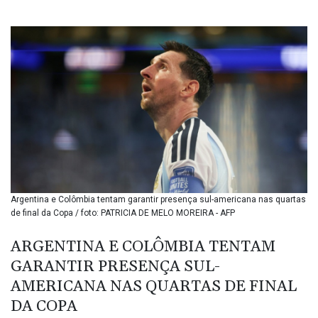
BIF 3450.549574
BMD 1.152379
BND 1.480393
BOB 13.964198
BRL 5.891306
BSD 1.154535
BTN 109.874896
BWP 15.61488
BYN 3.418287
BYR 22586.626891
BZD 2.321974
CAD 1.615497
Argentina e Colômbia tentam garantir presença sul-americana nas quartas
CDF 2604.376508
de final da Copa / foto: PATRICIA DE MELO MOREIRA - AFP
CHF 0.934643
CLF 0.02673
ARGENTINA E COLÔMBIA TENTAM
CLP 1055.440971
GARANTIR PRESENÇA SUL-
CNY 7.777463
CNH 7.774433
AMERICANA NAS QUARTAS DE FINAL
COP 3641.932253
DA COPA
CRC 525.197761