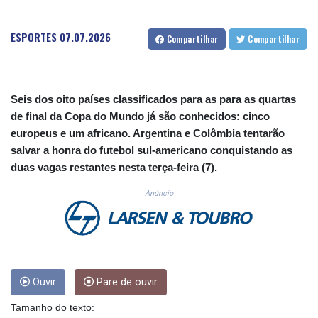
CUC 1.152379
CUP 30.538041
ESPORTES
07.07.2026
Compartilhar
Compartilhar
CVE 110.303663
CZK 24.256194
DJF 205.597417
DKK 7.475499
Seis dos oito países classificados para as para as quartas
DOP 67.275332
de final da Copa do Mundo já são conhecidos: cinco
DZD 153.346558
europeus e um africano. Argentina e Colômbia tentarão
EGP 57.370946
ERN 17.285684
salvar a honra do futebol sul-americano conquistando as
ETB 186.347968
duas vagas restantes nesta terça-feira (7).
FJD 2.551309
Anúncio
FKP 0.856496
GBP 0.85733
GEL 3.013436
GGP 0.856496
GHS 13.570757
GIP 0.856496
Ouvir
Pare de ouvir
GMD 85.276242
GNF 10139.201975
Tamanho do texto: