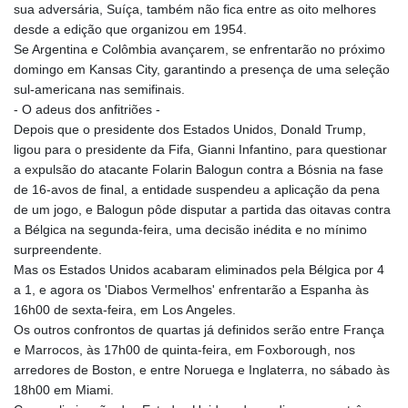
MNT 4144.000792
sua adversária, Suíça, também não fica entre as oito melhores
MOP 9.328972
desde a edição que organizou em 1954.
MRU 46.285429
Se Argentina e Colômbia avançarem, se enfrentarão no próximo
MUR 54.242586
domingo em Kansas City, garantindo a presença de uma seleção
MVR 17.815708
sul-americana nas semifinais.
MWK 2001.953827
- O adeus dos anfitriões -
MXN 19.792091
Depois que o presidente dos Estados Unidos, Donald Trump,
MYR 4.714415
ligou para o presidente da Fifa, Gianni Infantino, para questionar
MZN 73.639049
a expulsão do atacante Folarin Balogun contra a Bósnia na fase
NAD 18.831591
de 16-avos de final, a entidade suspendeu a aplicação da pena
NGN 1572.438973
de um jogo, e Balogun pôde disputar a partida das oitavas contra
NIO 42.484154
a Bélgica na segunda-feira, uma decisão inédita e no mínimo
NOK 10.977222
surpreendente.
NPR 175.800197
Mas os Estados Unidos acabaram eliminados pela Bélgica por 4
NZD 1.962346
a 1, e agora os 'Diabos Vermelhos' enfrentarão a Espanha às
OMR 0.443084
16h00 de sexta-feira, em Los Angeles.
PAB 1.15453
Os outros confrontos de quartas já definidos serão entre França
PEN 3.902569
e Marrocos, às 17h00 de quinta-feira, em Foxborough, nos
PGK 5.100921
arredores de Boston, e entre Noruega e Inglaterra, no sábado às
PHP 70.185659
18h00 em Miami.