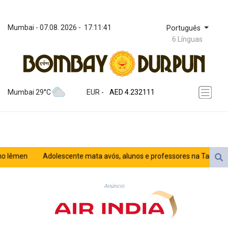
Mumbai
 - 
07.08. 2026
 - 
17:11:41
Português
6 Línguas
ZWL 371.065543
AED 4.232111
Mumbai 29°C
EUR
 - 
AED 4.232111
AFN 75.483338
ALL 93.285126
AMD 422.259
AOA 1057.884483
ARS 1728.27314
êmen
Adolescente mata avós, alunos e professores na Tailândia
AUD 1.637355
AWG 2.074282
AZN 1.948129
Anúncio
BAM 1.956537
BBD 2.325376
BDT 142.913814
BHD 0.435364