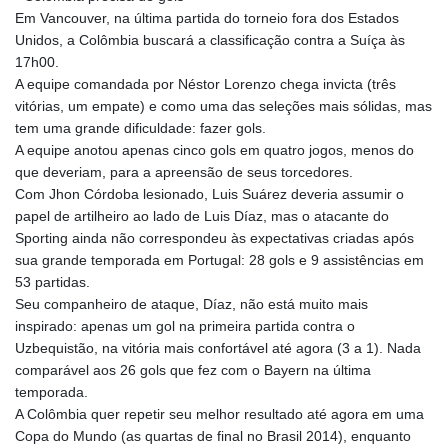
KHR 4683.930475
Em Vancouver, na última partida do torneio fora dos Estados
KMF 492.065825
Unidos, a Colômbia buscará a classificação contra a Suíça às
KRW 1633.531568
17h00.
KWD 0.356065
A equipe comandada por Néstor Lorenzo chega invicta (três
KYD 0.962162
vitórias, um empate) e como uma das seleções mais sólidas, mas
KZT 541.02372
tem uma grande dificuldade: fazer gols.
LAK 26086.822873
A equipe anotou apenas cinco gols em quatro jogos, menos do
LBP
que deveriam, para a apreensão de seus torcedores.
103388.630514
Com Jhon Córdoba lesionado, Luis Suárez deveria assumir o
LKR 387.81603
papel de artilheiro ao lado de Luis Díaz, mas o atacante do
LRD 208.397567
Sporting ainda não correspondeu às expectativas criadas após
LSL 18.831591
sua grande temporada em Portugal: 28 gols e 9 assistências em
LTL 3.402675
53 partidas.
LVL 0.697063
Seu companheiro de ataque, Díaz, não está muito mais
LYD 7.359771
inspirado: apenas um gol na primeira partida contra o
MAD 10.772009
Uzbequistão, na vitória mais confortável até agora (3 a 1). Nada
MDL 20.088564
comparável aos 26 gols que fez com o Bayern na última
MGA 4963.869122
temporada.
MKD 61.548176
A Colômbia quer repetir seu melhor resultado até agora em uma
MMK 2419.480296
Copa do Mundo (as quartas de final no Brasil 2014), enquanto