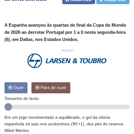
CUC 1.156136
CUP 30.637594
CVE 110.646682
CZK 24.258158
A Espanha avançou às quartas de final da Copa do Mundo
DJF 205.46888
de 2026 ao derrotar Portugal por 1 a 0 nesta segunda-feira
DKK 7.477932
(6), em Dallas, nos Estados Unidos.
DOP 67.345355
DZD 153.694406
Anúncio
EGP 57.293288
ERN 17.342035
ETB 184.982115
FJD 2.55395
FKP 0.859288
Ouvir
Pare de ouvir
GBP 0.856968
GEL 3.017966
Tamanho do texto:
GGP 0.859288
GHS 13.596606
GIP 0.859288
Em um jogo movimentado e equilibrado, o gol da vitória
GMD 84.980421
espanhola só saiu nos acréscimos (90'+1), dos pés do reserva
GNF 10145.090599
Mikel Merino.