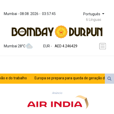
Mumbai
 - 
08.08. 2026
 - 
03:57:45
Português
6 Línguas
ZWL 372.275202
AED 4.246429
Mumbai 28°C
EUR
 - 
AED 4.246429
AFN 76.887634
ALL 93.189144
AMD 423.342651
AOA 1060.176801
ARS 1724.882575
 do trabalho
Europa se prepara para queda de geração de energia 
AUD 1.635501
AWG 2.082489
AZN 1.97002
Anúncio
BAM 1.961391
BBD 2.328337
BDT 143.102254
BHD 0.435984