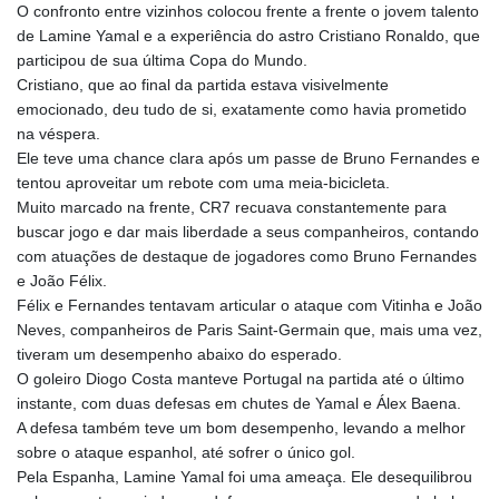
GTQ 8.820142
O confronto entre vizinhos colocou frente a frente o jovem talento
GYD 241.849406
de Lamine Yamal e a experiência do astro Cristiano Ronaldo, que
HKD 9.067746
participou de sua última Copa do Mundo.
HNL 31.077375
Cristiano, que ao final da partida estava visivelmente
HRK 7.536506
emocionado, deu tudo de si, exatamente como havia prometido
HTG 151.150865
na véspera.
HUF 363.096405
Ele teve uma chance clara após um passe de Bruno Fernandes e
IDR 20580.370421
tentou aproveitar um rebote com uma meia-bicicleta.
ILS 3.468234
Muito marcado na frente, CR7 recuava constantemente para
IMP 0.859288
buscar jogo e dar mais liberdade a seus companheiros, contando
INR 109.992259
com atuações de destaque de jogadores como Bruno Fernandes
IQD 1515.115748
e João Félix.
IRR
Félix e Fernandes tentavam articular o ataque com Vitinha e João
1590322.371805
Neves, companheiros de Paris Saint-Germain que, mais uma vez,
ISK 142.598215
tiveram um desempenho abaixo do esperado.
JEP 0.859288
O goleiro Diogo Costa manteve Portugal na partida até o último
JMD 183.583315
instante, com duas defesas em chutes de Yamal e Álex Baena.
JOD 0.819746
A defesa também teve um bom desempenho, levando a melhor
JPY 182.445186
sobre o ataque espanhol, até sofrer o único gol.
KES 148.887592
Pela Espanha, Lamine Yamal foi uma ameaça. Ele desequilibrou
KGS 101.104505