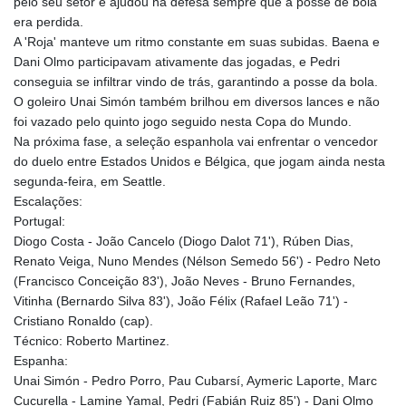
pelo seu setor e ajudou na defesa sempre que a posse de bola
KHR 4685.244046
era perdida.
KMF 492.514185
A 'Roja' manteve um ritmo constante em suas subidas. Baena e
KRW 1627.712241
Dani Olmo participavam ativamente das jogadas, e Pedri
KWD 0.356865
conseguia se infiltrar vindo de trás, garantindo a posse da bola.
KYD 0.963346
O goleiro Unai Simón também brilhou em diversos lances e não
KZT 541.784389
foi vazado pelo quinto jogo seguido nesta Copa do Mundo.
LAK 26108.437325
Na próxima fase, a seleção espanhola vai enfrentar o vencedor
LBP
do duelo entre Estados Unidos e Bélgica, que jogam ainda nesta
103531.946431
segunda-feira, em Seattle.
LKR 387.745291
Escalações:
LRD 209.896866
Portugal:
LSL 18.648909
Diogo Costa - João Cancelo (Diogo Dalot 71'), Rúben Dias,
LTL 3.413768
Renato Veiga, Nuno Mendes (Nélson Semedo 56') - Pedro Neto
LVL 0.699335
(Francisco Conceição 83'), João Neves - Bruno Fernandes,
LYD 7.358849
Vitinha (Bernardo Silva 83'), João Félix (Rafael Leão 71') -
MAD 10.757887
Cristiano Ronaldo (cap).
MDL 20.102303
Técnico: Roberto Martinez.
MGA 4982.944983
Espanha:
MKD 61.70777
Unai Simón - Pedro Porro, Pau Cubarsí, Aymeric Laporte, Marc
MMK 2427.367709
Cucurella - Lamine Yamal, Pedri (Fabián Ruiz 85') - Dani Olmo