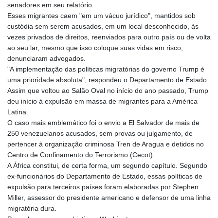
senadores em seu relatório.
KMF 492.065825
Esses migrantes caem "em um vácuo jurídico", mantidos sob
KRW 1633.531568
custódia sem serem acusados, em um local desconhecido, às
KWD 0.356065
vezes privados de direitos, reenviados para outro país ou de volta
KYD 0.962162
ao seu lar, mesmo que isso coloque suas vidas em risco,
KZT 541.02372
denunciaram advogados.
LAK 26086.822873
"A implementação das políticas migratórias do governo Trump é
LBP
uma prioridade absoluta", respondeu o Departamento de Estado.
103388.630514
Assim que voltou ao Salão Oval no início do ano passado, Trump
LKR 387.81603
deu início à expulsão em massa de migrantes para a América
LRD 208.397567
Latina.
LSL 18.831591
O caso mais emblemático foi o envio a El Salvador de mais de
LTL 3.402675
250 venezuelanos acusados, sem provas ou julgamento, de
LVL 0.697063
pertencer à organização criminosa Tren de Aragua e detidos no
LYD 7.359771
Centro de Confinamento do Terrorismo (Cecot).
MAD 10.772009
A África constitui, de certa forma, um segundo capítulo. Segundo
MDL 20.088564
ex-funcionários do Departamento de Estado, essas políticas de
MGA 4963.869122
expulsão para terceiros países foram elaboradas por Stephen
MKD 61.548176
Miller, assessor do presidente americano e defensor de uma linha
MMK 2419.480296
migratória dura.
MNT 4144.000792