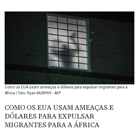
BMD 1.152379
BND 1.480393
BOB 13.964198
BRL 5.891306
BSD 1.154535
BTN 109.874896
BWP 15.61488
BYN 3.418287
BYR 22586.626891
BZD 2.321974
CAD 1.615497
CDF 2604.376508
Como os EUA usam ameaças e dólares para expulsar migrantes para a
CHF 0.934643
África / foto: Ryan MURPHY - AFP
CLF 0.02673
CLP 1055.440971
COMO OS EUA USAM AMEAÇAS E
CNY 7.777463
DÓLARES PARA EXPULSAR
CNH 7.774433
COP 3641.932253
MIGRANTES PARA A ÁFRICA
CRC 525.197761
CUC 1.152379