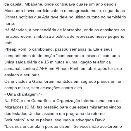
BBD 2.325376
da capital, Mbabane, onde continuava quase um ano depois.
BDT 142.913814
Mosquera havia perdido cabelo e emagrecido muito, segundo as
BHD 0.435364
últimas notícias que Ada teve dele no último outono no hemisfério
BIF 3450.549574
norte.
BMD 1.152379
Há décadas, a penitenciária de Matsapha, onde os opositores ao
BND 1.480393
rei apodrecem, simboliza a política de repressão nesse pequeno
BOB 13.964198
país.
BRL 5.891306
Pheap Rom, o cambojano, passou semanas lá. Ele e seus
BSD 1.154535
companheiros de detenção "conheceram a miséria", com uma
BTN 109.874896
única saída diária de 15 minutos e uma ligação telefônica
BWP 15.61488
semanal, contou à AFP em Phnom Penh em abril, após ter sido
BYN 3.418287
enviado a seu país.
BYR 22586.626891
Os enviados a Gana foram mantidos em segredo presos em um
BZD 2.321974
campo militar, sem acusações contra eles.
CAD 1.615497
- Uma chantagem? -
CDF 2604.376508
Na RDC e em Camarões, a Organização Internacional para as
CHF 0.934643
Migrações (OIM) faz pressão para que esses migrantes vindos
CLF 0.02673
dos Estados Unidos assinem um programa de retorno
CLP 1055.440971
"voluntário" a seus países, segundo a advogada David.
CNY 7.777463
"Eles nos encurralam porque dizem: 'Se vocês não aceitarem o
CNH 7.774433