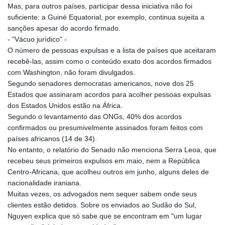
Mas, para outros países, participar dessa iniciativa não foi
KES 149.119782
suficiente: a Guiné Equatorial, por exemplo, continua sujeita a
KGS 100.775889
sanções apesar do acordo firmado.
KHR 4683.930475
- "Vácuo jurídico" -
KMF 492.065825
O número de pessoas expulsas e a lista de países que aceitaram
KRW 1633.531568
recebê-las, assim como o conteúdo exato dos acordos firmados
KWD 0.356065
com Washington, não foram divulgados.
KYD 0.962162
Segundo senadores democratas americanos, nove dos 25
KZT 541.02372
Estados que assinaram acordos para acolher pessoas expulsas
LAK 26086.822873
dos Estados Unidos estão na África.
LBP
Segundo o levantamento das ONGs, 40% dos acordos
103388.630514
confirmados ou presumivelmente assinados foram feitos com
LKR 387.81603
países africanos (14 de 34).
LRD 208.397567
No entanto, o relatório do Senado não menciona Serra Leoa, que
LSL 18.831591
recebeu seus primeiros expulsos em maio, nem a República
LTL 3.402675
Centro-Africana, que acolheu outros em junho, alguns deles de
LVL 0.697063
nacionalidade iraniana.
LYD 7.359771
Muitas vezes, os advogados nem sequer sabem onde seus
MAD 10.772009
clientes estão detidos. Sobre os enviados ao Sudão do Sul,
MDL 20.088564
Nguyen explica que só sabe que se encontram em "um lugar
MGA 4963.869122