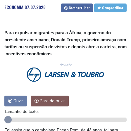
CUP 30.538041
ECONOMIA
07.07.2026
Compartilhar
Compartilhar
CVE 110.303663
CZK 24.256194
DJF 205.597417
DKK 7.475499
Para expulsar migrantes para a África, o governo do
DOP 67.275332
presidente americano, Donald Trump, primeiro ameaça com
DZD 153.346558
tarifas ou suspensão de vistos e depois abre a carteira, com
EGP 57.370946
incentivos econômicos.
ERN 17.285684
ETB 186.347968
Anúncio
FJD 2.551309
FKP 0.856496
GBP 0.85733
GEL 3.013436
GGP 0.856496
GHS 13.570757
Ouvir
Pare de ouvir
GIP 0.856496
Tamanho do texto:
GMD 85.276242
GNF 10139.201975
GTQ 8.809317
Foi assim que o cambojano Pheap Rom, de 43 anos, foi para