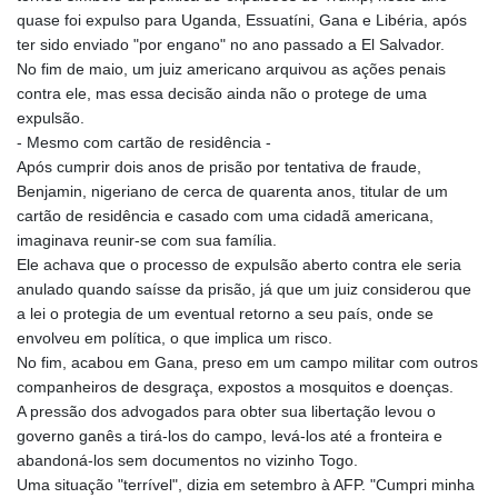
PGK 5.100921
quase foi expulso para Uganda, Essuatíni, Gana e Libéria, após
PHP 70.185659
ter sido enviado "por engano" no ano passado a El Salvador.
PKR 320.527693
No fim de maio, um juiz americano arquivou as ações penais
PLN 4.302263
contra ele, mas essa decisão ainda não o protege de uma
PYG 6867.585958
expulsão.
QAR 4.220243
- Mesmo com cartão de residência -
RON 5.256461
Após cumprir dois anos de prisão por tentativa de fraude,
RSD 117.34213
Benjamin, nigeriano de cerca de quarenta anos, titular de um
RUB 94.667126
cartão de residência e casado com uma cidadã americana,
RWF 1696.038636
imaginava reunir-se com sua família.
SAR 4.32528
Ele achava que o processo de expulsão aberto contra ele seria
SBD 9.297794
anulado quando saísse da prisão, já que um juiz considerou que
SCR 16.700579
a lei o protegia de um eventual retorno a seu país, onde se
SDG 692.002662
envolveu em política, o que implica um risco.
SEK 10.945041
No fim, acabou em Gana, preso em um campo militar com outros
SGD 1.476837
companheiros de desgraça, expostos a mosquitos e doenças.
SLE 28.349629
A pressão dos advogados para obter sua libertação levou o
SOS 659.848463
governo ganês a tirá-los do campo, levá-los até a fronteira e
SRD 43.636562
abandoná-los sem documentos no vizinho Togo.
STD 23851.917062
Uma situação "terrível", dizia em setembro à AFP. "Cumpri minha
STN 24.509229