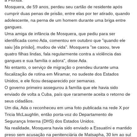
XCG 2.080784
Mosquera, de 59 anos, perdeu seu cartão de residente após
XDR 0.816107
cumprir duas penas de prisão, entre elas por ter atirado, quando
XOF 656.204091
adolescente, na perna de um homem durante uma briga entre
XPF 119.331742
gangues.
YER 272.941263
Uma amiga de infância de Mosquera, que pediu para ser
ZAR 18.773693
identificada como Ada, comentou em outubro que "quando ele
ZMK 10372.788581
saiu [da prisão], mudou de vida". Mosquera "se casou, teve
ZMW 21.965271
quatro filhas lindas, fala regularmente contra a violência das
ZWL 371.065543
gangues e sua família o adora", disse Ada.
AED 4.232111
No entanto, o serviço de migração o prendeu durante uma
AED 4.232111
fiscalização de rotina em Miramar, no sudeste dos Estados
AFN 75.483338
Unidos, e ele ficou desaparecido por semanas.
ALL 93.285126
O governo primeiro assegurou à família que ele havia sido
AMD 422.259
enviado de volta a Cuba, país que raramente aceita o retorno de
AOA 1057.884483
seus cidadãos.
ARS 1728.27314
Um dia, Ada o reconheceu em uma foto publicada na rede X por
AUD 1.637355
Tricia McLaughlin, então porta-voz do Departamento de
AWG 2.074282
Segurança Interna (DHS) dos Estados Unidos.
AZN 1.948129
Na realidade, Mosquera havia sido enviado a Essuatíni e mantido
BAM 1.956537
preso sem acusação na penitenciária de Matsapha, 30 km ao sul