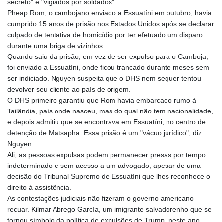
secreto" e "vigiados por soldados".
MKD 61.548176
Pheap Rom, o cambojano enviado a Essuatíni em outubro, havia
MMK 2419.480296
cumprido 15 anos de prisão nos Estados Unidos após se declarar
MNT 4144.000792
culpado de tentativa de homicídio por ter efetuado um disparo
MOP 9.328972
durante uma briga de vizinhos.
MRU 46.285429
Quando saiu da prisão, em vez de ser expulso para o Camboja,
MUR 54.242586
foi enviado a Essuatíni, onde ficou trancado durante meses sem
MVR 17.815708
ser indiciado. Nguyen suspeita que o DHS nem sequer tentou
MWK 2001.953827
devolver seu cliente ao país de origem.
MXN 19.792091
O DHS primeiro garantiu que Rom havia embarcado rumo à
MYR 4.714415
Tailândia, país onde nasceu, mas do qual não tem nacionalidade,
MZN 73.639049
e depois admitiu que se encontrava em Essuatíni, no centro de
NAD 18.831591
detenção de Matsapha. Essa prisão é um "vácuo jurídico", diz
NGN 1572.438973
Nguyen.
NIO 42.484154
Ali, as pessoas expulsas podem permanecer presas por tempo
NOK 10.977222
indeterminado e sem acesso a um advogado, apesar de uma
NPR 175.800197
decisão do Tribunal Supremo de Essuatíni que lhes reconhece o
NZD 1.962346
direito à assistência.
OMR 0.443084
As contestações judiciais não fizeram o governo americano
PAB 1.15453
recuar. Kilmar Abrego García, um imigrante salvadorenho que se
PEN 3.902569
tornou símbolo da política de expulsões de Trump, neste ano