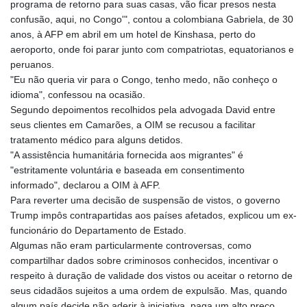
programa de retorno para suas casas, vão ficar presos nesta
COP 3641.932253
confusão, aqui, no Congo'", contou a colombiana Gabriela, de 30
CRC 525.197761
anos, à AFP em abril em um hotel de Kinshasa, perto do
CUC 1.152379
aeroporto, onde foi parar junto com compatriotas, equatorianos e
CUP 30.538041
peruanos.
CVE 110.303663
"Eu não queria vir para o Congo, tenho medo, não conheço o
CZK 24.256194
idioma", confessou na ocasião.
DJF 205.597417
Segundo depoimentos recolhidos pela advogada David entre
DKK 7.475499
seus clientes em Camarões, a OIM se recusou a facilitar
DOP 67.275332
tratamento médico para alguns detidos.
DZD 153.346558
"A assistência humanitária fornecida aos migrantes" é
EGP 57.370946
"estritamente voluntária e baseada em consentimento
ERN 17.285684
informado", declarou a OIM à AFP.
ETB 186.347968
Para reverter uma decisão de suspensão de vistos, o governo
FJD 2.551309
Trump impôs contrapartidas aos países afetados, explicou um ex-
FKP 0.856496
funcionário do Departamento de Estado.
GBP 0.85733
Algumas não eram particularmente controversas, como
GEL 3.013436
compartilhar dados sobre criminosos conhecidos, incentivar o
GGP 0.856496
respeito à duração de validade dos vistos ou aceitar o retorno de
GHS 13.570757
seus cidadãos sujeitos a uma ordem de expulsão. Mas, quando
GIP 0.856496
algum país decide não aderir à iniciativa, paga um alto preço.