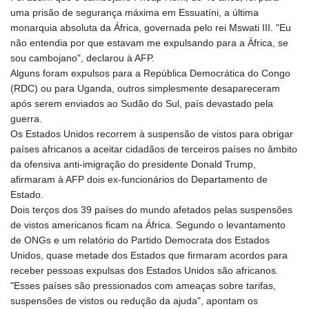
GYD 241.539903
uma prisão de segurança máxima em Essuatíni, a última
HKD 9.040442
monarquia absoluta da África, governada pelo rei Mswati III. "Eu
HNL 30.944652
não entendia por que estavam me expulsando para a África, se
HRK 7.534482
sou cambojano", declarou à AFP.
HTG 150.95029
Alguns foram expulsos para a República Democrática do Congo
HUF 366.519917
(RDC) ou para Uganda, outros simplesmente desapareceram
IDR 20604.535143
após serem enviados ao Sudão do Sul, país devastado pela
ILS 3.465739
guerra.
IMP 0.856496
Os Estados Unidos recorrem à suspensão de vistos para obrigar
INR 109.762882
países africanos a aceitar cidadãos de terceiros países no âmbito
IQD 1512.462949
da ofensiva anti-imigração do presidente Donald Trump,
IRR
afirmaram à AFP dois ex-funcionários do Departamento de
1584348.162378
Estado.
ISK 142.411184
Dois terços dos 39 países do mundo afetados pelas suspensões
JEP 0.856496
de vistos americanos ficam na África. Segundo o levantamento
JMD 183.008911
de ONGs e um relatório do Partido Democrata dos Estados
JOD 0.81702
Unidos, quase metade dos Estados que firmaram acordos para
JPY 182.503455
receber pessoas expulsas dos Estados Unidos são africanos.
KES 149.119782
"Esses países são pressionados com ameaças sobre tarifas,
KGS 100.775889
suspensões de vistos ou redução da ajuda", apontam os
KHR 4683.930475