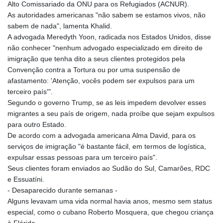
Alto Comissariado da ONU para os Refugiados (ACNUR).
TJS 10.650564
As autoridades americanas "não sabem se estamos vivos, não
TMT 4.039088
sabem de nada", lamenta Khalid.
TND 3.386158
A advogada Meredyth Yoon, radicada nos Estados Unidos, disse
TRY 54.974007
não conhecer "nenhum advogado especializado em direito de
TTD 7.816943
imigração que tenha dito a seus clientes protegidos pela
TWD 37.203862
Convenção contra a Tortura ou por uma suspensão de
TZS 3050.926677
afastamento: 'Atenção, vocês podem ser expulsos para um
UAH 51.697166
terceiro país'".
UGX 4300.600712
Segundo o governo Trump, se as leis impedem devolver esses
USD 1.152379
migrantes a seu país de origem, nada proíbe que sejam expulsos
UYU 46.497307
para outro Estado.
UZS 13759.121235
De acordo com a advogada americana Alma David, para os
VES 869.137148
serviços de imigração "é bastante fácil, em termos de logística,
VND 30185.989698
expulsar essas pessoas para um terceiro país".
VUV 137.145062
Seus clientes foram enviados ao Sudão do Sul, Camarões, RDC
WST 3.144168
e Essuatíni.
XAF 656.204091
- Desaparecido durante semanas -
XAG 0.017901
Alguns levavam uma vida normal havia anos, mesmo sem status
XAU 0.000268
especial, como o cubano Roberto Mosquera, que chegou criança
XCD 3.114361
à Flórida.