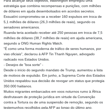
Para alcançar seus objetivos, Washington empregou uma
MOP 9.328972
estratégia que combina recompensas e punições, com milhões
MRU 46.285429
de dólares em ajuda desembolsados em acordos secretos.
MUR 54.242586
Essuatíni comprometeu-se a receber 160 expulsos em troca de
MVR 17.815708
5,1 milhões de dólares (26,3 milhões de reais), segundo os
MWK 2001.953827
senadores americanos.
MXN 19.792091
Ruanda teria aceitado receber até 250 pessoas em troca de 7,5
MYR 4.714415
milhões de dólares (38,7 milhões de reais) em ajuda americana,
MZN 73.639049
segundo a ONG Human Rights Watch.
NAD 18.831591
"É como uma forma moderna de tráfico de seres humanos, por
NGN 1572.438973
vias oficiais", declarou à AFP Tin Thanh Nguyen, advogado
NIO 42.484154
radicado nos Estados Unidos.
NOK 10.977222
- Desejos de "boa sorte" -
NPR 175.800197
Desde o início do segundo mandato de Trump, aumentou a lista
NZD 1.962346
de motivos de expulsão. Em junho, a Suprema Corte dos Estados
OMR 0.443084
Unidos respaldou sua decisão de revogar um status que protegia
PAB 1.15453
350.000 haitianos.
PEN 3.902569
Muitos migrantes embarcados em voos noturnos rumo à África
PGK 5.100921
desfrutavam de proteção jurídica em virtude da Convenção
PHP 70.185659
contra a Tortura ou de uma suspensão de remoção, segundo os
PKR 320.527693
testemunhos recolhidos pela AFP ao longo do último ano.