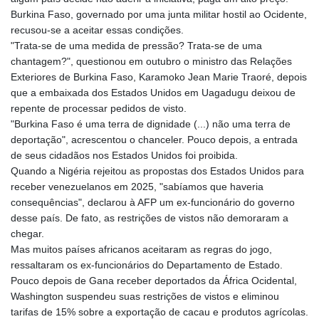
GMD 85.276242
Burkina Faso, governado por uma junta militar hostil ao Ocidente,
GNF 10139.201975
recusou-se a aceitar essas condições.
GTQ 8.809317
"Trata-se de uma medida de pressão? Trata-se de uma
GYD 241.539903
chantagem?", questionou em outubro o ministro das Relações
HKD 9.040442
Exteriores de Burkina Faso, Karamoko Jean Marie Traoré, depois
HNL 30.944652
que a embaixada dos Estados Unidos em Uagadugu deixou de
HRK 7.534482
repente de processar pedidos de visto.
HTG 150.95029
"Burkina Faso é uma terra de dignidade (...) não uma terra de
HUF 366.519917
deportação", acrescentou o chanceler. Pouco depois, a entrada
IDR 20604.535143
de seus cidadãos nos Estados Unidos foi proibida.
ILS 3.465739
Quando a Nigéria rejeitou as propostas dos Estados Unidos para
IMP 0.856496
receber venezuelanos em 2025, "sabíamos que haveria
INR 109.762882
consequências", declarou à AFP um ex-funcionário do governo
IQD 1512.462949
desse país. De fato, as restrições de vistos não demoraram a
IRR
chegar.
1584348.162378
Mas muitos países africanos aceitaram as regras do jogo,
ISK 142.411184
ressaltaram os ex-funcionários do Departamento de Estado.
JEP 0.856496
Pouco depois de Gana receber deportados da África Ocidental,
JMD 183.008911
Washington suspendeu suas restrições de vistos e eliminou
JOD 0.81702
tarifas de 15% sobre a exportação de cacau e produtos agrícolas.
JPY 182.503455