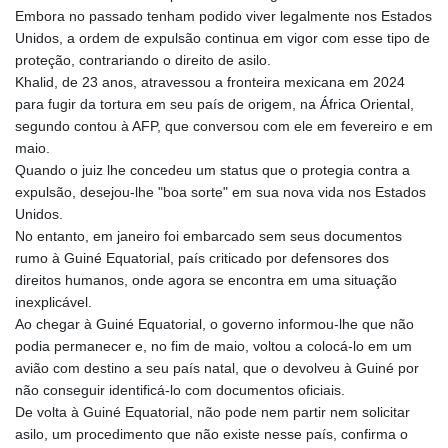
PLN 4.302263
Embora no passado tenham podido viver legalmente nos Estados
PYG 6867.585958
Unidos, a ordem de expulsão continua em vigor com esse tipo de
QAR 4.220243
proteção, contrariando o direito de asilo.
RON 5.256461
Khalid, de 23 anos, atravessou a fronteira mexicana em 2024
RSD 117.34213
para fugir da tortura em seu país de origem, na África Oriental,
RUB 94.667126
segundo contou à AFP, que conversou com ele em fevereiro e em
RWF 1696.038636
maio.
SAR 4.32528
Quando o juiz lhe concedeu um status que o protegia contra a
SBD 9.297794
expulsão, desejou-lhe "boa sorte" em sua nova vida nos Estados
SCR 16.700579
Unidos.
SDG 692.002662
No entanto, em janeiro foi embarcado sem seus documentos
SEK 10.945041
rumo à Guiné Equatorial, país criticado por defensores dos
SGD 1.476837
direitos humanos, onde agora se encontra em uma situação
SLE 28.349629
inexplicável.
SOS 659.848463
Ao chegar à Guiné Equatorial, o governo informou-lhe que não
SRD 43.636562
podia permanecer e, no fim de maio, voltou a colocá-lo em um
STD 23851.917062
avião com destino a seu país natal, que o devolveu à Guiné por
STN 24.509229
não conseguir identificá-lo com documentos oficiais.
SVC 10.101804
De volta à Guiné Equatorial, não pode nem partir nem solicitar
SZL 18.816085
asilo, um procedimento que não existe nesse país, confirma o
THB 38.093084