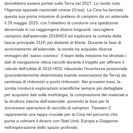
GTQ 8.795715
dovrebbero essere portati sulla Terra nel 2027. Lo rende noto
GYD 241.227629
l'Agenzia spaziale nazionale cinese (Cnsa). La Cina ha lanciato
HKD 9.058306
questa sua prima missione di prelievo di campioni da un asteroide
HNL 30.907112
il 29 maggio 2025, con l'obiettivo di condurre una spedizione
HRK 7.534038
decennale in cui raggiungere diversi traguardi: raccogliere
HTG 150.767698
campioni dall'asteroide 2016HO3 ed esplorare la cometa della
HUF 362.223087
fascia principale 311P, più distante di Marte. Durante la fase di
IDR 20682.294394
avvicinamento all'asteroide, la sonda ha acquisito diverse
ILS 3.477385
immagini del 'sasso cosmico'. Il team della missione ha sfruttato i
IMP 0.857848
dati di navigazione ottica raccolti durante il tragitto per affinare il
INR 109.932764
calcolo dell'orbita di 2016 HO3, riducendo l'incertezza posizionale
IQD 1510.627108
(precedentemente determinata tramite osservazioni da Terra) da
IRR
centinaia di chilometri a pochi chilometri. Nei prossimi mesi, la
1587694.361999
sonda condurrà esplorazioni scientifiche sempre più dettagliate
ISK 141.792902
per acquisire dati sulla morfologia, la composizione dei materiali e
JEP 0.857848
la struttura interna dell'asteroide, ponendo le basi per le
JMD 183.243508
successive operazioni di raccolta di campioni. Tianwen-2
JOD 0.818791
rappresenta una tappa cruciale per la Cina nel percorso che
JPY 182.181232
punta a colmare il divario con Stati Uniti, Europa e Giappone
KES 149.439303
nell'esplorazione dello spazio profondo.
KGS 100.991685