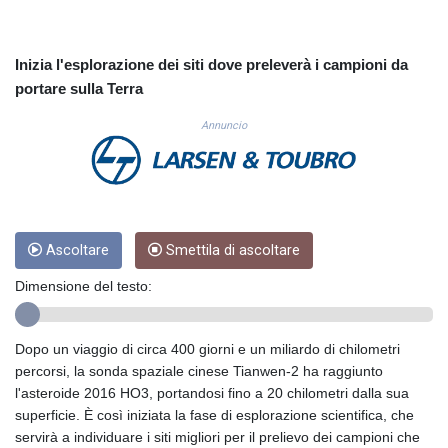
CUC 1.154855
CUP 30.603652
CVE 110.186265
Inizia l'esplorazione dei siti dove preleverà i campioni da
CZK 24.201154
portare sulla Terra
DJF 205.338828
DKK 7.47541
Annuncio
DOP 67.250199
DZD 153.530983
EGP 57.54318
ERN 17.322822
ETB 186.117873
Ascoltare
Smettila di ascoltare
FJD 2.553963
FKP 0.857848
Dimensione del testo:
GBP 0.857774
GEL 3.019946
GGP 0.857848
Dopo un viaggio di circa 400 giorni e un miliardo di chilometri
GHS 13.520339
percorsi, la sonda spaziale cinese Tianwen-2 ha raggiunto
GIP 0.857848
l'asteroide 2016 HO3, portandosi fino a 20 chilometri dalla sua
GMD 84.878181
superficie. È così iniziata la fase di esplorazione scientifica, che
GNF 10128.411837
servirà a individuare i siti migliori per il prelievo dei campioni che