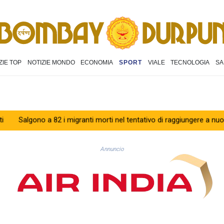
ZIE TOP
NOTIZIE MONDO
ECONOMIA
SPORT
VIALE
TECNOLOGIA
SA
ono a 82 i migranti morti nel tentativo di raggiungere a nuoto Ceuta
Annuncio