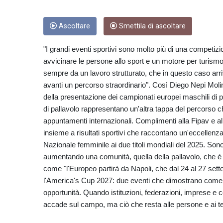
Ascoltare
Smettila di ascoltare
"I grandi eventi sportivi sono molto più di una competizio
avvicinare le persone allo sport e un motore per turismo
sempre da un lavoro strutturato, che in questo caso arri
avanti un percorso straordinario". Così Diego Nepi Moli
della presentazione dei campionati europei maschili di p
di pallavolo rappresentano un'altra tappa del percorso ch
appuntamenti internazionali. Complimenti alla Fipav e al 
insieme a risultati sportivi che raccontano un'eccellenza
Nazionale femminile ai due titoli mondiali del 2025. Son
aumentando una comunità, quella della pallavolo, che è 
come "l'Europeo partirà da Napoli, che dal 24 al 27 set
l'America's Cup 2027: due eventi che dimostrano come lo
opportunità. Quando istituzioni, federazioni, imprese e
accade sul campo, ma ciò che resta alle persone e ai ter