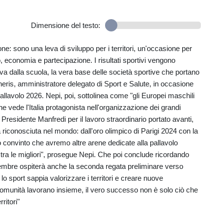
Dimensione del testo:
ne: sono una leva di sviluppo per i territori, un'occasione per
, economia e partecipazione. I risultati sportivi vengono
va dalla scuola, la vera base delle società sportive che portano
neris, amministratore delegato di Sport e Salute, in occasione
allavolo 2026. Nepi, poi, sottolinea come "gli Europei maschili
e vede l'Italia protagonista nell'organizzazione dei grandi
Presidente Manfredi per il lavoro straordinario portato avanti,
 riconosciuta nel mondo: dall'oro olimpico di Parigi 2024 con la
o convinto che avremo altre arene dedicate alla pallavolo
tra le migliori", prosegue Nepi. Che poi conclude ricordando
tembre ospiterà anche la seconda regata preliminare verso
 sport sappia valorizzare i territori e creare nuove
 comunità lavorano insieme, il vero successo non è solo ciò che
ritori"