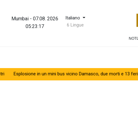
Italiano
Mumbai
-
07.08. 2026
6 Lingue
05:23:17
NOTI
losione in un mini bus vicino Damasco, due morti e 13 feriti
Salg