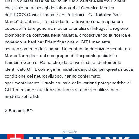
Dna. In questa fase ha avuto un ruolo centrale Marco Fichera
KHR 4685.244046
che, insieme ai biologi dei laboratori di Genetica Medica
KMF 492.514185
dell'IRCCS Oasi di Troina e del Policlinico "G. Rodolico-San
KRW 1627.712241
Marco" di Catania, ha individuato, attraverso una mappatura
KWD 0.356853
estesa all'intero genoma mediante analisi di linkage, la regione
KYD 0.963346
cromosomica coinvolta nella malattia, circoscrivendo la ricerca e
KZT 541.784389
ponendo le basi per l'identificazione di GIT1 mediante
LAK 26108.437325
sequenziamento dell'esoma. Un contributo decisivo è venuto da
LBP
Marco Tartaglia e dal suo gruppo dell'ospedale pediatrico
103531.946431
Bambino Gesù di Roma che, dopo aver indipendentemente
LKR 387.745291
identificato GIT1 come gene malattia candidato per questa nuova
LRD 209.896866
condizione del neurosviluppo, hanno confermato
LSL 18.648909
sperimentalmente il ruolo causale delle varianti patogenetiche di
LTL 3.413768
GIT1 mediante studi funzionali in vitro e in vivo utilizzando il
LVL 0.699335
modello zebrafish.
LYD 7.358849
MAD 10.757887
X.Badami--BD
MDL 20.102303
MGA 4982.944983
MKD 61.70777
Annuncio
MMK 2427.367709