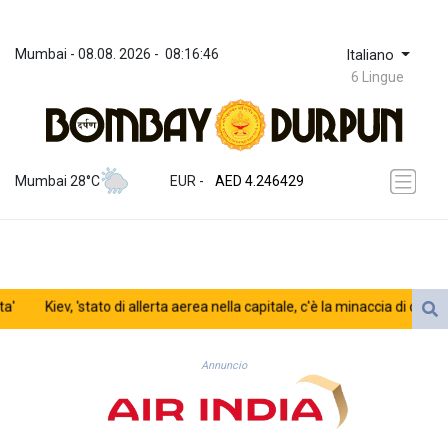
Mumbai
 - 
08.08. 2026
 - 
08:16:46
Italiano
6 Lingue
ZWL 372.275202
AED 4.246429
Mumbai 28°C
EUR
 - 
AED 4.246429
AFN 76.887634
ALL 93.189144
AMD 423.342651
AOA 1060.176801
ARS 1724.882575
Kiev, 'stato di allerta aerea nella capitale, c'è la minaccia di droni nemi
AUD 1.635501
AWG 2.082489
AZN 1.97002
Annuncio
BAM 1.961391
BBD 2.328337
BDT 143.102254
BHD 0.435984