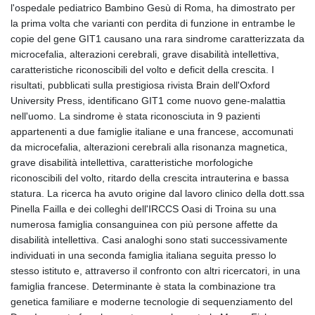
GTQ 8.820142
l'ospedale pediatrico Bambino Gesù di Roma, ha dimostrato per
GYD 241.849406
la prima volta che varianti con perdita di funzione in entrambe le
HKD 9.067746
copie del gene GIT1 causano una rara sindrome caratterizzata da
HNL 31.077375
microcefalia, alterazioni cerebrali, grave disabilità intellettiva,
HRK 7.536622
caratteristiche riconoscibili del volto e deficit della crescita. I
HTG 151.150865
risultati, pubblicati sulla prestigiosa rivista Brain dell'Oxford
HUF 363.096405
University Press, identificano GIT1 come nuovo gene-malattia
IDR 20580.370421
nell'uomo. La sindrome è stata riconosciuta in 9 pazienti
ILS 3.468234
appartenenti a due famiglie italiane e una francese, accomunati
IMP 0.859288
da microcefalia, alterazioni cerebrali alla risonanza magnetica,
INR 109.992259
grave disabilità intellettiva, caratteristiche morfologiche
IQD 1515.115748
riconoscibili del volto, ritardo della crescita intrauterina e bassa
IRR
statura. La ricerca ha avuto origine dal lavoro clinico della dott.ssa
1590322.371805
Pinella Failla e dei colleghi dell'IRCCS Oasi di Troina su una
ISK 142.598215
numerosa famiglia consanguinea con più persone affette da
JEP 0.859288
disabilità intellettiva. Casi analoghi sono stati successivamente
JMD 183.583315
individuati in una seconda famiglia italiana seguita presso lo
JOD 0.819746
stesso istituto e, attraverso il confronto con altri ricercatori, in una
JPY 182.445186
famiglia francese. Determinante è stata la combinazione tra
KES 148.887592
genetica familiare e moderne tecnologie di sequenziamento del
KGS 101.104505