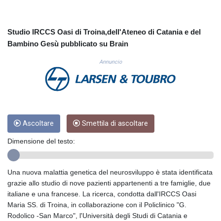
CUC 1.156136
CUP 30.637594
CVE 110.646682
Studio IRCCS Oasi di Troina,dell'Ateneo di Catania e del
CZK 24.258158
Bambino Gesù pubblicato su Brain
DJF 205.46888
DKK 7.477932
Annuncio
DOP 67.345355
DZD 153.688625
EGP 57.293288
ERN 17.342035
ETB 184.982115
Ascoltare
Smettila di ascoltare
FJD 2.553384
FKP 0.859288
Dimensione del testo:
GBP 0.856968
GEL 3.017966
GGP 0.859288
Una nuova malattia genetica del neurosviluppo è stata identificata
GHS 13.596606
grazie allo studio di nove pazienti appartenenti a tre famiglie, due
GIP 0.859288
italiane e una francese. La ricerca, condotta dall'IRCCS Oasi
GMD 84.980421
Maria SS. di Troina, in collaborazione con il Policlinico "G.
GNF 10145.090599
Rodolico -San Marco", l'Università degli Studi di Catania e