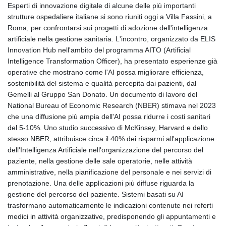
GTQ 8.790438
Esperti di innovazione digitale di alcune delle più importanti
GYD 241.021217
strutture ospedaliere italiane si sono riuniti oggi a Villa Fassini, a
HKD 9.039583
Roma, per confrontarsi sui progetti di adozione dell'intelligenza
HNL 30.878201
artificiale nella gestione sanitaria. L'incontro, organizzato da ELIS
HRK 7.534341
Innovation Hub nell'ambito del programma AITO (Artificial
HTG 150.632674
Intelligence Transformation Officer), ha presentato esperienze già
HUF 365.29112
operative che mostrano come l'AI possa migliorare efficienza,
IDR 20648.779673
sostenibilità del sistema e qualità percepita dai pazienti, dal
ILS 3.465894
Gemelli al Gruppo San Donato. Un documento di lavoro del
IMP 0.85598
National Bureau of Economic Research (NBER) stimava nel 2023
INR 109.832114
che una diffusione più ampia dell'AI possa ridurre i costi sanitari
IQD 1510.141512
del 5-10%. Uno studio successivo di McKinsey, Harvard e dello
IRR
stesso NBER, attribuisce circa il 40% dei risparmi all'applicazione
1584294.588378
dell'Intelligenza Artificiale nell'organizzazione del percorso del
ISK 142.406399
paziente, nella gestione delle sale operatorie, nelle attività
JEP 0.85598
amministrative, nella pianificazione del personale e nei servizi di
JMD 182.616705
prenotazione. Una delle applicazioni più diffuse riguarda la
JOD 0.817025
gestione del percorso del paziente. Sistemi basati su AI
JPY 182.571559
trasformano automaticamente le indicazioni contenute nei referti
KES 149.066921
medici in attività organizzative, predisponendo gli appuntamenti e
KGS 100.772506