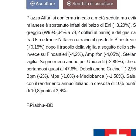
Ascoltare
Smettila di ascoltare
Piazza Affari si conferma in calo a metà seduta ma evita il
milanese è sostenuto infatti dal balzo di Eni (+3,29%),
greggio (Wti +5,34% a 74,2 dollari al barile) e del gas 
tra Usa e Iran e l'attacco ucraino al gasdotto Bluestrea
(+0,15%) dopo il tracollo della vigilia a seguito dello s
invece su Fincantieri (-4,2%), Amplifon (-4,05%), Stellanti
vigilia. Segno meno anche per Unicredit (-2,85%), che c
portandosi quasi al 47,6%. Deboli anche Cucinelli (-2,
Bpm (-2%), Mps (-1,8%) e Mediobanca (--1,58%). Sale a 8
con il rendimento annuo italiano in crescita di 10,5 punt
di 10,8 punti al 3,9%.
F.Prabhu--BD