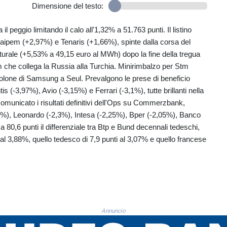
Dimensione del testo:
 peggio limitando il calo all'1,32% a 51.763 punti. Il listino
 Saipem (+2,97%) e Tenaris (+1,66%), spinte dalla corsa del
naturale (+5,53% a 49,15 euro al MWh) dopo la fine della tregua
m che collega la Russia alla Turchia. Minirimbalzo per Stm
civolone di Samsung a Seul. Prevalgono le prese di beneficio
s (-3,97%), Avio (-3,15%) e Ferrari (-3,1%), tutte brillanti nella
omunicato i risultati definitivi dell'Ops su Commerzbank,
95%), Leonardo (-2,3%), Intesa (-2,25%), Bper (-2,05%), Banco
0,6 punti il differenziale tra Btp e Bund decennali tedeschi,
i al 3,88%, quello tedesco di 7,9 punti al 3,07% e quello francese
Annuncio