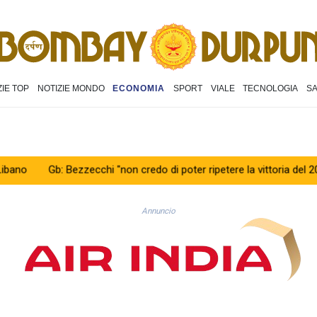
ZIE TOP
NOTIZIE MONDO
ECONOMIA
SPORT
VIALE
TECNOLOGIA
S
Gb: Bezzecchi "non credo di poter ripetere la vittoria del 2025"
Ze
Annuncio