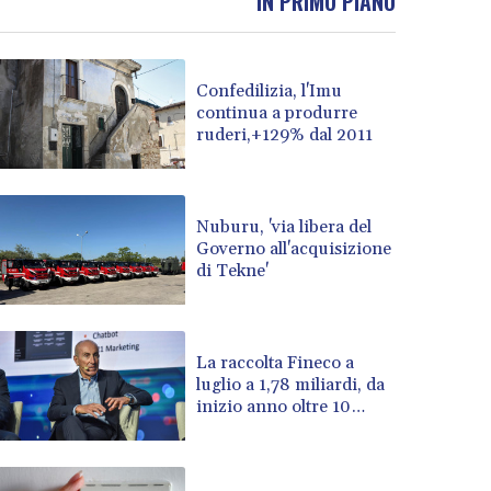
IN PRIMO PIANO
BOB 13.999007
BRL 5.913559
BSD 1.152658
Confedilizia, l'Imu
BTN 109.581813
continua a produrre
BWP 15.630737
ruderi,+129% dal 2011
BYN 3.409105
BYR 22625.480557
BZD 2.318242
Nuburu, 'via libera del
CAD 1.617168
Governo all'acquisizione
CDF 2610.011457
di Tekne'
CHF 0.933353
CLF 0.026721
CLP 1055.109333
CNY 7.79265
La raccolta Fineco a
luglio a 1,78 miliardi, da
CNH 7.791546
inizio anno oltre 10
COP 3673.881667
miliardi
CRC 522.691555
CUC 1.154361