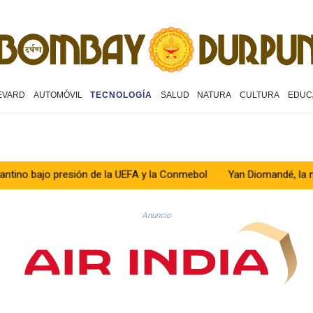
EVARD
AUTOMÓVIL
TECNOLOGÍA
SALUD
NATURA
CULTURA
EDUC
o presión de la UEFA y la Conmebol
Yan Diomandé, la nueva joya d
Anuncio