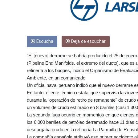
Escucha
Deja de escuchar
"El [nuevo] derrame se habría producido el 25 de enero
(Pipeline End Manifolds, el extremo del ducto), que es 
refinería a los buques, indicó el Organismo de Evaluaci
Ambiente, en un comunicado.
Un oficial naval peruano indicó que el nuevo derrame es
En tanto, el ente técnico estatal que supervisa las in
durante la "operación de retiro de remanente" de crudo 
un volumen de crudo estimado en 8 barriles (casi 1.300 l
La segunda fuga ocurrió en momentos en que cientos de b
los 6.000 barriles de petróleo derramado hace 11 días 
descargaba crudo en la refinería La Pampilla de Repsol,
La compañía española atribuyó ese primer accidente al 