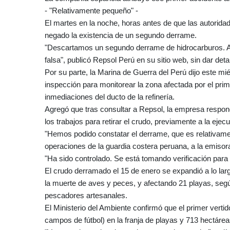
- "Relativamente pequeño" -
El martes en la noche, horas antes de que las autorid
negado la existencia de un segundo derrame.
"Descartamos un segundo derrame de hidrocarburos. Adv
falsa", publicó Repsol Perú en su sitio web, sin dar deta
Por su parte, la Marina de Guerra del Perú dijo este m
inspección para monitorear la zona afectada por el pri
inmediaciones del ducto de la refinería.
Agregó que tras consultar a Repsol, la empresa respondi
los trabajos para retirar el crudo, previamente a la ejec
"Hemos podido constatar el derrame, que es relativame
operaciones de la guardia costera peruana, a la emiso
"Ha sido controlado. Se está tomando verificación para
El crudo derramado el 15 de enero se expandió a lo larg
la muerte de aves y peces, y afectando 21 playas, según
pescadores artesanales.
El Ministerio del Ambiente confirmó que el primer vert
campos de fútbol) en la franja de playas y 713 hectárea