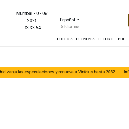
Mumbai
-
07.08.
Español
2026
6 Idiomas
03:33:55
POLÍTICA
ECONOMÍA
DEPORTE
BOUL
as especulaciones y renueva a Vinícius hasta 2032
Infantino baj