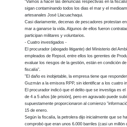
"Vamos a hacer las denuncias respectivas en la fiscalí
sigan contaminando todos los dias el mar y el medioambi
artesanales José Llacuachaqui.
Casi diariamente, decenas de pescadores protestan en l
mar a ganarse la vida. Algunos de ellos fueron contrata
participan militares y voluntarios.
- Cuatro investigados -
El procurador (abogado litigante) del Ministerio del Am
empleados de Repsol, entre ellos los gerentes de Prod
evaluar los riesgos de la gestión, están en condición de
fiscalía".
"El daño es inobjetable, la empresa tiene que responder
Guzmán a la emisora RPP, sin identificar a los cuatro i
El procurador indicó que el delito que se investiga es e
de 4 a 5 años [de prisión], pero en agravado puede sub
supuestamente proporcionaron al comienzo "información
15 de enero.
Según la fiscalía, la petrolera dijo inicialmente que se
comprobó que eran unos 6.000 barriles (casi un millón de