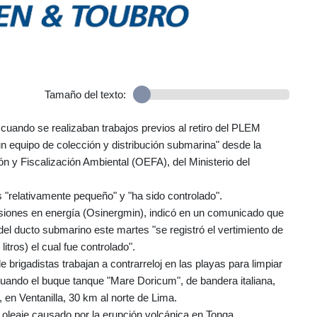
Tamaño del texto:
 cuando se realizaban trabajos previos al retiro del PLEM
un equipo de colección y distribución submarina" desde la
ón y Fiscalización Ambiental (OEFA), del Ministerio del
 "relativamente pequeño" y "ha sido controlado".
versiones en energía (Osinergmin), indicó en un comunicado que
del ducto submarino este martes "se registró el vertimiento de
itros) el cual fue controlado".
rigadistas trabajan a contrarreloj en las playas para limpiar
cuando el buque tanque "Mare Doricum", de bandera italiana,
 en Ventanilla, 30 km al norte de Lima.
oleaje causado por la erupción volcánica en Tonga.