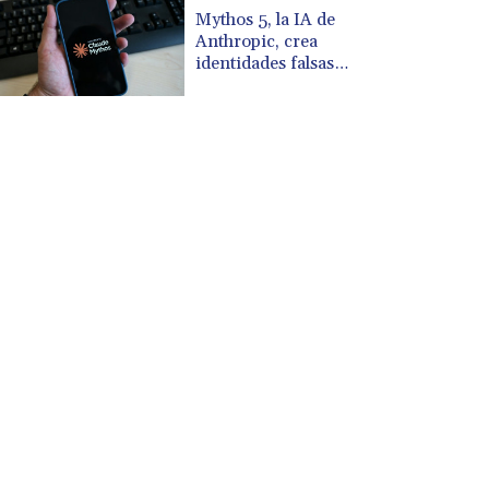
CUP 30.540479
Mythos 5, la IA de
CVE 110.809379
Anthropic, crea
CZK 24.24407
identidades falsas
durante una prueba en
DJF 204.817306
Reino Unido
DKK 7.476217
DOP 67.193733
DZD 153.365094
EGP 57.264782
ERN 17.287064
ETB 185.968128
FJD 2.552089
FKP 0.856077
GBP 0.85641
GEL 3.013725
GGP 0.856077
GHS 13.524239
GIP 0.856077
GMD 85.282572
GNF 10118.69464