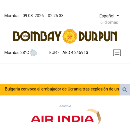
Mumbai
 - 
09.08. 2026
 - 
02:25:33
Español
6 Idiomas
ZWL 372.275202
AED 4.245913
Mumbai 28°C
EUR
 - 
AED 4.245913
AFN 76.887634
ALL 93.218842
AMD 422.094755
AOA 1060.176801
ARS 1724.882567
lgaria convoca al embajador de Ucrania tras explosión de un dron en su 
AUD 1.638747
AWG 2.082489
AZN 1.97002
Anuncio
BAM 1.955776
BBD 2.321671
BDT 142.688227
BHD 0.434695