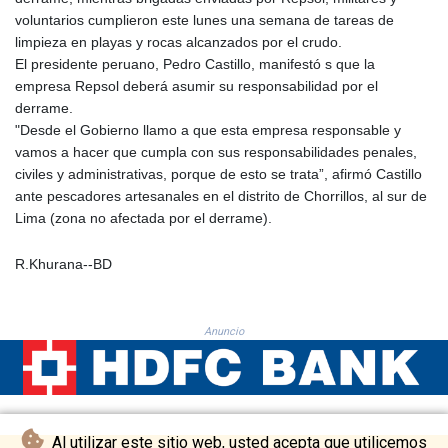
PKR 320.014324
voluntarios cumplieron este lunes una semana de tareas de
PLN 4.299905
limpieza en playas y rocas alcanzados por el crudo.
PYG 6853.914834
El presidente peruano, Pedro Castillo, manifestó s que la
QAR 4.213648
empresa Repsol deberá asumir su responsabilidad por el
RON 5.244583
derrame.
RSD 117.338542
"Desde el Gobierno llamo a que esta empresa responsable y
RUB 94.679224
vamos a hacer que cumpla con sus responsabilidades penales,
RWF 1694.978938
civiles y administrativas, porque de esto se trata”, afirmó Castillo
SAR 4.345489
ante pescadores artesanales en el distrito de Chorrillos, al sur de
SBD 9.325039
Lima (zona no afectada por el derrame).
SCR 16.705092
SDG 694.263698
R.Khurana--BD
SEK 10.961095
SGD 1.477661
SLE 28.445176
SOS 658.791814
Anuncio
SRD 43.778814
STD 23929.673396
STN 24.499696
SVC 10.085875
Al utilizar este sitio web, usted acepta que utilicemos
SZL 18.722767