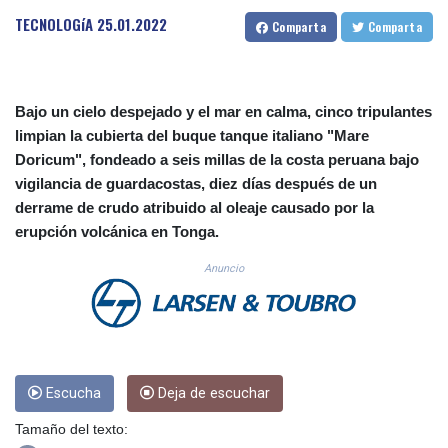
CUC 1.156136
TECNOLOGíA
25.01.2022
Comparta
Comparta
CUP 30.637594
CVE 110.26363
CZK 24.258158
DJF 205.267449
Bajo un cielo despejado y el mar en calma, cinco tripulantes
DKK 7.477932
limpian la cubierta del buque tanque italiano "Mare
DOP 67.289164
Doricum", fondeado a seis millas de la costa peruana bajo
DZD 152.967099
vigilancia de guardacostas, diez días después de un
EGP 57.293288
derrame de crudo atribuido al oleaje causado por la
ERN 17.342035
erupción volcánica en Tonga.
ETB 186.049588
FJD 2.553384
Anuncio
FKP 0.8566
GBP 0.856968
GEL 3.017966
GGP 0.8566
GHS 13.526832
GIP 0.8566
Escucha
Deja de escuchar
GMD 84.980421
Tamaño del texto:
GNF 10123.874202