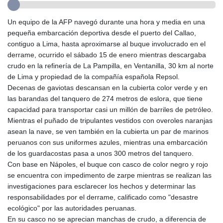
GTQ 8.794891
GYD 241.157003
Un equipo de la AFP navegó durante una hora y media en una
HKD 9.067746
pequeña embarcación deportiva desde el puerto del Callao,
HNL 30.895616
contiguo a Lima, hasta aproximarse al buque involucrado en el
HRK 7.536622
derrame, ocurrido el sábado 15 de enero mientras descargaba
HTG 150.718127
crudo en la refinería de La Pampilla, en Ventanilla, 30 km al norte
HUF 363.096405
de Lima y propiedad de la compañía española Repsol.
IDR 20580.370421
Decenas de gaviotas descansan en la cubierta color verde y en
ILS 3.468234
las barandas del tanquero de 274 metros de eslora, que tiene
IMP 0.8566
capacidad para transportar casi un millón de barriles de petróleo.
INR 110.076256
Mientras el puñado de tripulantes vestidos con overoles naranjas
IQD 1509.981237
asean la nave, se ven también en la cubierta un par de marinos
IRR
peruanos con sus uniformes azules, mientras una embarcación
1590322.371805
de los guardacostas pasa a unos 300 metros del tanquero.
ISK 142.598215
Con base en Nápoles, el buque con casco de color negro y rojo
JEP 0.8566
se encuentra con impedimento de zarpe mientras se realizan las
JMD 183.057725
investigaciones para esclarecer los hechos y determinar las
JOD 0.819746
responsabilidades por el derrame, calificado como "desastre
JPY 182.445186
ecológico" por las autoridades peruanas.
KES 149.158147
En su casco no se aprecian manchas de crudo, a diferencia de
KGS 101.104505