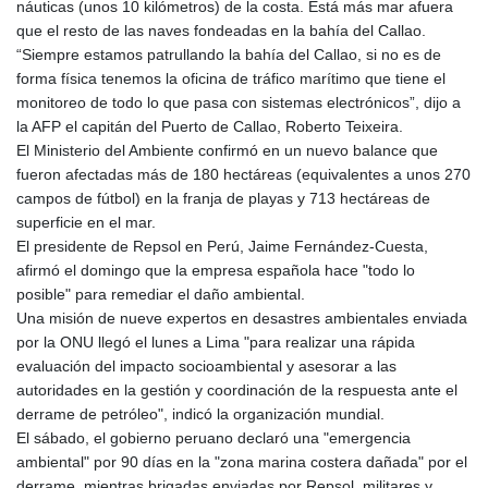
náuticas (unos 10 kilómetros) de la costa. Está más mar afuera
MNT 4159.0218
que el resto de las naves fondeadas en la bahía del Callao.
MOP 9.314584
“Siempre estamos patrullando la bahía del Callao, si no es de
MRU 46.338424
forma física tenemos la oficina de tráfico marítimo que tiene el
MUR 54.419742
monitoreo de todo lo que pasa con sistemas electrónicos”, dijo a
MVR 17.862733
la AFP el capitán del Puerto de Callao, Roberto Teixeira.
MWK 1998.775164
El Ministerio del Ambiente confirmó en un nuevo balance que
MXN 19.811945
fueron afectadas más de 180 hectáreas (equivalentes a unos 270
MYR 4.728715
campos de fútbol) en la franja de playas y 713 hectáreas de
MZN 73.882892
superficie en el mar.
NAD 18.726567
El presidente de Repsol en Perú, Jaime Fernández-Cuesta,
NGN 1577.963717
afirmó el domingo que la empresa española hace "todo lo
NIO 42.419473
posible" para remediar el daño ambiental.
NOK 10.99759
Una misión de nueve expertos en desastres ambientales enviada
NPR 175.501819
por la ONU llegó el lunes a Lima "para realizar una rápida
NZD 1.961547
evaluación del impacto socioambiental y asesorar a las
OMR 0.442445
autoridades en la gestión y coordinación de la respuesta ante el
PAB 1.152686
derrame de petróleo", indicó la organización mundial.
PEN 3.903651
El sábado, el gobierno peruano declaró una "emergencia
PGK 5.093937
ambiental" por 90 días en la "zona marina costera dañada" por el
PHP 70.183258
derrame, mientras brigadas enviadas por Repsol, militares y