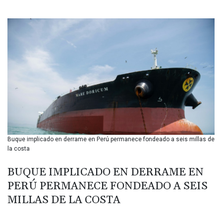
BIF 3451.157116
BMD 1.156136
BND 1.477082
BOB 13.69983
BRL 5.876989
BSD 1.152686
BTN 109.688637
BWP 15.558807
BYN 3.432357
BYR 22660.258427
BZD 2.318271
CAD 1.61333
Buque implicado en derrame en Perú permanece fondeado a seis millas de
CDF 2615.761404
la costa
CHF 0.934181
CLF 0.026836
BUQUE IMPLICADO EN DERRAME EN
CLP 1056.199727
PERÚ PERMANECE FONDEADO A SEIS
CNY 7.801146
CNH 7.796152
MILLAS DE LA COSTA
COP 3633.55485
CRC 523.993489