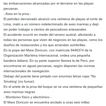
las embarcaciones alcanzadas por el derrame en las playas
KHR 4681.941823
peruanas.
KMF 492.514185
- Aves en la proa -
KRW 1627.712241
El petróleo derramado alcanzó una veintena de playas al norte de
KWD 0.356853
Lima, mató a un número indeterminado de aves marinas y dejó
KYD 0.960588
sin poder trabajar a cientos de pescadores artesanales.
KZT 540.233287
El accidente ocurrió en medio del verano austral, afectando a
LAK 26025.676609
todas las personas que viven de negocios en las playas, como los
LBP
dueños de restaurantes y los que arriendan sombrillas.
103223.017367
En la popa del Mare Doricum, con matrícula 9446374 de la
LKR 386.635196
Organización Marítima Internacional, ondea una pequeña
LRD 208.057415
bandera italiana. En su parte superior flamea la de Perú, por
LSL 18.726567
encontrarse en aguas peruanas, según disponen las normas
LTL 3.413768
internacionales de navegación.
LVL 0.699335
Debajo del puente tiene pintado con enormes letras rojas "No
LYD 7.331909
Smoking' (no fumar).
MAD 10.743067
En el ariete de la proa del buque se ve una veintena de pequeñas
MDL 20.044751
aves marinas negras.
MGA 4918.938878
- Monitoreo físico y electrónico -
MKD 61.524236
El Mare Doricum se encuentra anclado a unas seis millas
MMK 2427.596601