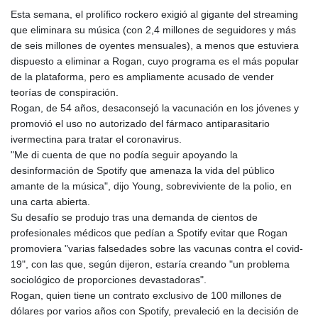
GTQ 8.820244
Esta semana, el prolífico rockero exigió al gigante del streaming
GYD 241.852202
que eliminara su música (con 2,4 millones de seguidores y más
HKD 9.070596
de seis millones de oyentes mensuales), a menos que estuviera
HNL 30.984681
dispuesto a eliminar a Rogan, cuyo programa es el más popular
HRK 7.533703
de la plataforma, pero es ampliamente acusado de vender
HTG 151.152612
teorías de conspiración.
HUF 363.337748
Rogan, de 54 años, desaconsejó la vacunación en los jóvenes y
IDR 20582.920659
promovió el uso no autorizado del fármaco antiparasitario
ILS 3.468274
ivermectina para tratar el coronavirus.
IMP 0.859298
"Me di cuenta de que no podía seguir apoyando la
INR 110.065674
desinformación de Spotify que amenaza la vida del público
IQD 1514.334158
amante de la música", dijo Young, sobreviviente de la polio, en
IRR
una carta abierta.
1590340.758301
Su desafío se produjo tras una demanda de cientos de
ISK 142.611425
profesionales médicos que pedían a Spotify evitar que Rogan
JEP 0.859298
promoviera "varias falsedades sobre las vacunas contra el covid-
JMD 183.585438
19", con las que, según dijeron, estaría creando "un problema
JOD 0.819755
sociológico de proporciones devastadoras".
JPY 182.105612
Rogan, quien tiene un contrato exclusivo de 100 millones de
KES 147.605987
dólares por varios años con Spotify, prevaleció en la decisión de
KGS 101.105674