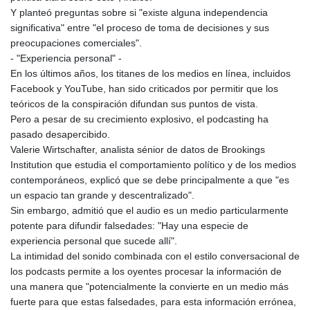
PKR 320.93685
Y planteó preguntas sobre si "existe alguna independencia
PLN 4.299776
significativa" entre "el proceso de toma de decisiones y sus
PYG 6873.88175
preocupaciones comerciales".
QAR 4.225923
- "Experiencia personal" -
RON 5.25054
En los últimos años, los titanes de los medios en línea, incluidos
RSD 117.323733
Facebook y YouTube, han sido criticados por permitir que los
RUB 95.127146
teóricos de la conspiración difundan sus puntos de vista.
RWF 1699.865164
Pero a pesar de su crecimiento explosivo, el podcasting ha
SAR 4.370505
pasado desapercibido.
SBD 9.328213
Valerie Wirtschafter, analista sénior de datos de Brookings
SCR 16.756231
Institution que estudia el comportamiento político y de los medios
SDG 694.271725
contemporáneos, explicó que se debe principalmente a que "es
SEK 10.952356
un espacio tan grande y descentralizado".
SGD 1.478142
Sin embargo, admitió que el audio es un medio particularmente
SLE 28.445505
potente para difundir falsedades: "Hay una especie de
SOS 660.690956
experiencia personal que sucede allí".
SRD 43.779321
La intimidad del sonido combinada con el estilo conversacional de
STD 23929.950059
los podcasts permite a los oyentes procesar la información de
STN 24.570322
una manera que "potencialmente la convierte en un medio más
SVC 10.115257
fuerte para que estas falsedades, para esta información errónea,
SZL 18.776741