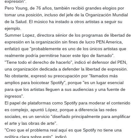
expresión".
MNT 4157.558143
Pero Young, de 76 años, también recibió grandes elogios por
MOP 9.341598
tomar una posición, incluso del jefe de la Organización Mundial
MRU 46.473418
de la Salud. El músico ha instado a otros artistas a seguir su
MUR 54.420371
ejemplo.
MVR 17.874501
Summer Lopez, directora sénior de los programas de libertad de
MWK 2004.537163
expresión en la organización sin fines de lucro PEN America,
MXN 19.809677
enfatizó que "probablemente es uno de los únicos artistas que
MYR 4.729001
realmente podría permitirse hacer este tipo de llamado".
MZN 73.883747
"Tiene todo el derecho de hacerlo", indicó el defensor del PEN,
NAD 18.780552
una organización dedicada a defender la libertad de expresión.
NGN 1577.519501
No obstante, expresó su preocupación por "llamados más
NIO 42.541205
amplios para boicotear Spotify", porque "es un lugar esencial
NOK 10.981266
para que los artistas lleguen a sus audiencias y una fuente de
NPR 176.003933
ingresos".
NZD 1.961655
El papel de plataformas como Spotify para moderar el contenido
OMR 0.444533
es complejo, apuntó López, porque a diferencia las redes
PAB 1.155994
sociales, es un servicio "diseñado principalmente para amplificar
PEN 3.915024
el arte y las obras de arte".
PGK 5.108776
"Creo que el problema real aquí es que Spotify no tiene una
PHP 70.28003
política clara sobre esto", indicó.