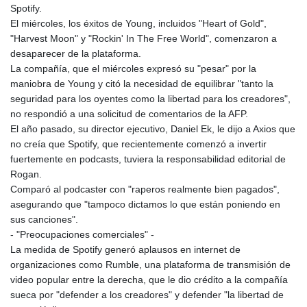
Spotify.
KHR 4685.298214
El miércoles, los éxitos de Young, incluidos "Heart of Gold",
KMF 492.519879
"Harvest Moon" y "Rockin' In The Free World", comenzaron a
KRW 1629.419037
desaparecer de la plataforma.
KWD 0.356776
La compañía, que el miércoles expresó su "pesar" por la
KYD 0.963357
maniobra de Young y citó la necesidad de equilibrar "tanto la
KZT 541.790653
seguridad para los oyentes como la libertad para los creadores",
LAK 26108.739178
no respondió a una solicitud de comentarios de la AFP.
LBP
El año pasado, su director ejecutivo, Daniel Ek, le dijo a Axios que
103533.143415
no creía que Spotify, que recientemente comenzó a invertir
LKR 387.749774
fuertemente en podcasts, tuviera la responsabilidad editorial de
LRD 209.899292
Rogan.
LSL 18.780552
Comparó al podcaster con "raperos realmente bien pagados",
LTL 3.413808
asegurando que "tampoco dictamos lo que están poniendo en
LVL 0.699343
sus canciones".
LYD 7.358934
- "Preocupaciones comerciales" -
MAD 10.774363
La medida de Spotify generó aplausos en internet de
MDL 20.102535
organizaciones como Rumble, una plataforma de transmisión de
MGA 4933.054837
video popular entre la derecha, que le dio crédito a la compañía
MKD 61.708483
sueca por "defender a los creadores" y defender "la libertad de
MMK 2427.395773