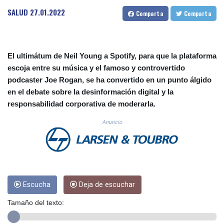
CUC 1.156149
SALUD
27.01.2022
Comparta
Comparta
CUP 30.637949
CVE 110.647961
CZK 24.266354
DJF 205.471255
El ultimátum de Neil Young a Spotify, para que la plataforma
DKK 7.476127
escoja entre su música y el famoso y controvertido
DOP 67.346134
podcaster Joe Rogan, se ha convertido en un punto álgido
DZD 153.688915
en el debate sobre la desinformación digital y la
EGP 57.556612
responsabilidad corporativa de moderarla.
ERN 17.342235
ETB 186.583498
Anuncio
FJD 2.553413
FKP 0.859298
GBP 0.856793
GEL 3.023376
GGP 0.859298
GHS 13.596763
Escucha
Deja de escuchar
GIP 0.859298
Tamaño del texto:
GMD 84.981404
GNF 10145.207892