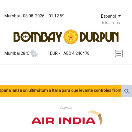
Mumbai
 - 
08.08. 2026
 - 
01:12:59
Español
6 Idiomas
ZWL 372.279507
AED 4.246478
Mumbai 28°C
EUR
 - 
AED 4.246478
AFN 76.888523
ALL 93.48757
AMD 423.347546
AOA 1061.345207
ARS 1733.058686
 lanza un ultimátum a Italia para que levante controles fronterizos
AUD 1.635994
AWG 2.082513
AZN 1.970043
Anuncio
BAM 1.961414
BBD 2.328364
BDT 143.103908
BHD 0.435989