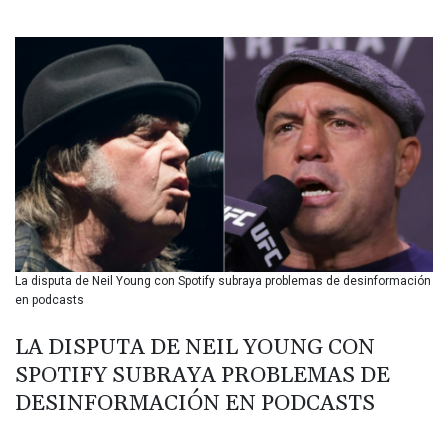
BIF 3453.99514
BMD 1.156149
BND 1.48134
BOB 13.739681
BRL 5.892665
BSD 1.156009
BTN 110.002458
BWP 15.603659
BYN 3.442252
BYR 22660.520413
BZD 2.324924
CAD 1.611493
La disputa de Neil Young con Spotify subraya problemas de desinformación
CDF 2615.791646
en podcasts
CHF 0.933942
CLF 0.026753
LA DISPUTA DE NEIL YOUNG CON
CLP 1056.362238
SPOTIFY SUBRAYA PROBLEMAS DE
CNY 7.801236
CNH 7.796982
DESINFORMACIÓN EN PODCASTS
COP 3648.921861
CRC 525.515435