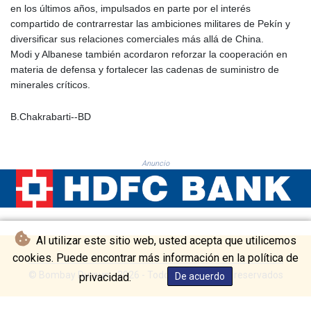
en los últimos años, impulsados en parte por el interés
KHR 4681.941823
compartido de contrarrestar las ambiciones militares de Pekín y
KMF 492.514185
diversificar sus relaciones comerciales más allá de China.
KRW 1627.677557
Modi y Albanese también acordaron reforzar la cooperación en
KWD 0.356853
materia de defensa y fortalecer las cadenas de suministro de
KYD 0.960588
minerales críticos.
KZT 540.233287
LAK 26025.676609
B.Chakrabarti--BD
LBP
103223.017367
LKR 386.635196
Anuncio
LRD 208.057415
LSL 18.726567
LTL 3.413768
LVL 0.699335
LYD 7.331909
Al utilizar este sitio web, usted acepta que utilicemos
MAD 10.743067
MDL 20.044751
cookies. Puede encontrar más información en la política de
MGA 4918.938878
© Bombay Durpun - 2026 - Todos los derechos reservados
privacidad.
De acuerdo
MKD 61.524236
MMK 2427.363841