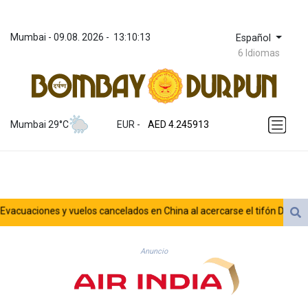
Mumbai
 - 
09.08. 2026
 - 
13:10:13
Español
6 Idiomas
ZWL 372.275202
AED 4.245913
Mumbai 29°C
EUR
 - 
AED 4.245913
AFN 76.887634
ALL 93.218842
AMD 422.094755
AOA 1060.176801
ARS 1724.882567
cuaciones y vuelos cancelados en China al acercarse el tifón Dolphin
AUD 1.638747
AWG 2.082489
AZN 1.97002
Anuncio
BAM 1.955776
BBD 2.321671
BDT 142.688227
BHD 0.434695