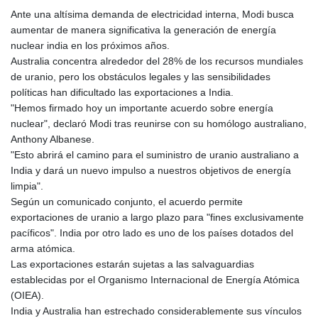
GTQ 8.794891
Ante una altísima demanda de electricidad interna, Modi busca
GYD 241.157003
aumentar de manera significativa la generación de energía
HKD 9.067746
nuclear india en los próximos años.
HNL 30.895616
Australia concentra alrededor del 28% de los recursos mundiales
HRK 7.536622
de uranio, pero los obstáculos legales y las sensibilidades
HTG 150.718127
políticas han dificultado las exportaciones a India.
HUF 363.096405
"Hemos firmado hoy un importante acuerdo sobre energía
IDR 20580.370421
nuclear", declaró Modi tras reunirse con su homólogo australiano,
ILS 3.468234
Anthony Albanese.
IMP 0.857252
"Esto abrirá el camino para el suministro de uranio australiano a
INR 110.076256
India y dará un nuevo impulso a nuestros objetivos de energía
IQD 1509.981237
limpia".
IRR
Según un comunicado conjunto, el acuerdo permite
1590322.371805
exportaciones de uranio a largo plazo para "fines exclusivamente
ISK 142.598215
pacíficos". India por otro lado es uno de los países dotados del
JEP 0.857252
arma atómica.
JMD 183.057725
Las exportaciones estarán sujetas a las salvaguardias
JOD 0.819746
establecidas por el Organismo Internacional de Energía Atómica
JPY 182.445186
(OIEA).
KES 149.158147
India y Australia han estrechado considerablemente sus vínculos
KGS 101.104505