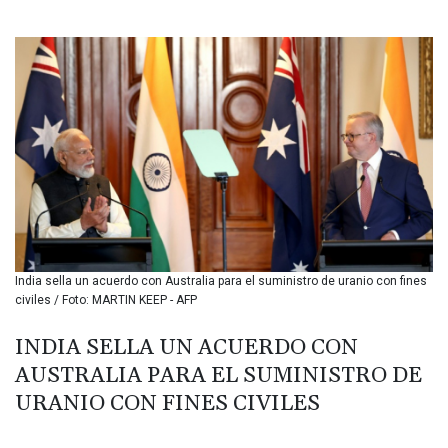
BIF 3451.157116
BMD 1.156136
BND 1.477082
BOB 13.69983
BRL 5.876989
BSD 1.152686
BTN 109.688637
BWP 15.558807
BYN 3.432357
BYR 22660.258427
BZD 2.318271
CAD 1.61333
India sella un acuerdo con Australia para el suministro de uranio con fines
CDF 2615.761404
civiles / Foto: MARTIN KEEP - AFP
CHF 0.93588
CLF 0.026829
INDIA SELLA UN ACUERDO CON
CLP 1055.916879
AUSTRALIA PARA EL SUMINISTRO DE
CNY 7.801146
CNH 7.796152
URANIO CON FINES CIVILES
COP 3633.55485
CRC 523.993489