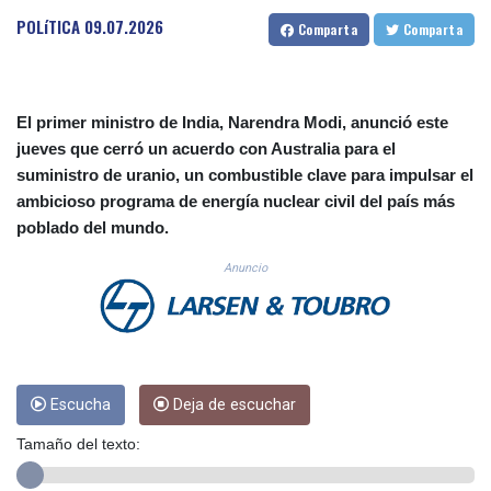
CUC 1.156136
POLíTICA
09.07.2026
Comparta
Comparta
CUP 30.637594
CVE 110.26363
CZK 24.258158
DJF 205.267449
El primer ministro de India, Narendra Modi, anunció este
DKK 7.477932
jueves que cerró un acuerdo con Australia para el
DOP 67.289164
suministro de uranio, un combustible clave para impulsar el
DZD 152.967099
ambicioso programa de energía nuclear civil del país más
EGP 57.380687
poblado del mundo.
ERN 17.342035
ETB 186.049588
Anuncio
FJD 2.553384
FKP 0.857252
GBP 0.858527
GEL 3.017966
GGP 0.857252
GHS 13.526832
Escucha
Deja de escuchar
GIP 0.857252
Tamaño del texto:
GMD 84.980421
GNF 10123.874202