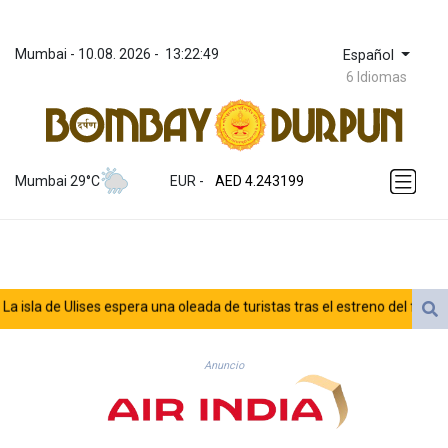
Mumbai
 - 
10.08. 2026
 - 
13:22:49
Español
6 Idiomas
ZWL 372.037716
AED 4.243199
Mumbai 29°C
EUR
 - 
AED 4.243199
AFN 76.816385
ALL 93.186779
AMD 421.940448
AOA 1059.499986
ARS 1731.96426
sla de Ulises espera una oleada de turistas tras el estreno del filme de N
AUD 1.634492
AWG 2.081161
AZN 1.961832
Anuncio
BAM 1.955111
BBD 2.320873
BDT 142.639766
BHD 0.434545