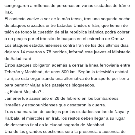
GTQ 8.791676
congregaron a millones de personas en varias ciudades de Irán e
GYD 241.024009
Irak.
HKD 9.064594
El contexto vuelve a ser de lo más tenso, tras una segunda noche
HNL 30.884989
de ataques cruzados entre Estados Unidos e Irán, que tienen de
HRK 7.534375
telón de fondo la cuestión de si la república islámica podrá cobrar
HTG 150.666939
o no peajes por el tránsito de buques en el estrecho de Ormuz.
HUF 363.033032
Los ataques estadounidenses contra Irán de los dos últimos días
IDR 20546.50216
dejaron 14 muertos y 78 heridos, informó este jueves el Ministerio
ILS 3.468101
de Salud iraní.
IMP 0.857019
Estos ataques obligaron además a cerrar la línea ferroviaria entre
INR 110.072122
Teherán y Mashhad, de unos 800 km. Según la televisión estatal
IQD 1509.468404
iraní, se está organizando una alternativa de transporte por tierra
IRR 1589307.85432
para permitir viajar a los pasajeros bloqueados.
ISK 142.587462
- ¿Estará Mojtaba? -
JEP 0.857019
Jamenei fue asesinado el 28 de febrero en los bombardeos
JMD 182.994762
israelíes y estadounidenses que desataron la guerra.
JOD 0.819159
Tras una maratón de cortejos por las ciudades santas de Nayaf y
JPY 182.969975
Karbala, el miércoles en Irak, los restos deben llegar a su lugar
KES 149.450928
de descanso final en la ciudad sagrada de Mashhad.
KGS 101.03906
Una de las grandes cuestiones será la presencia o ausencia de
KHR 4680.351701