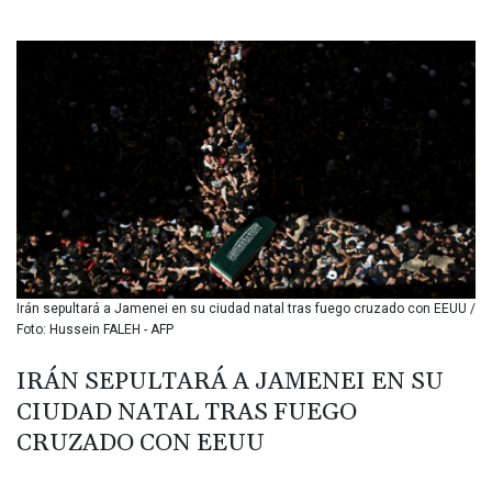
BIF 3449.985005
BMD 1.155398
BND 1.47658
BOB 13.695177
BRL 5.874733
BSD 1.152289
BTN 109.648538
BWP 15.553455
BYN 3.431177
BYR 22645.802735
BZD 2.317474
CAD 1.612324
Irán sepultará a Jamenei en su ciudad natal tras fuego cruzado con EEUU /
CDF 2614.086957
Foto: Hussein FALEH - AFP
CHF 0.934654
CLF 0.026803
IRÁN SEPULTARÁ A JAMENEI EN SU
CLP 1054.878725
CIUDAD NATAL TRAS FUEGO
CNY 7.796165
CNH 7.792791
CRUZADO CON EEUU
COP 3648.389022
CRC 523.81326