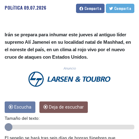
CUC 1.155398
POLíTICA
09.07.2026
Comparta
Comparta
CUP 30.61805
CVE 110.22332
CZK 24.264051
DJF 205.196847
Irán se prepara para inhumar este jueves al antiguo líder
DKK 7.475264
supremo Alí Jamenei en su localidad natal de Mashhad, en
DOP 67.26602
el noreste del país, en un clima al rojo vivo por el nuevo
DZD 153.587771
cruce de ataques con Estados Unidos.
EGP 57.609419
ERN 17.330971
Anuncio
ETB 185.985596
FJD 2.552261
FKP 0.857019
GBP 0.856098
GEL 3.015386
GGP 0.857019
Escucha
Deja de escuchar
GHS 13.519372
Tamaño del texto:
GIP 0.857019
GMD 84.920858
GNF 10120.260724
El sepelio se hará tras seis días de honras fúnebres que