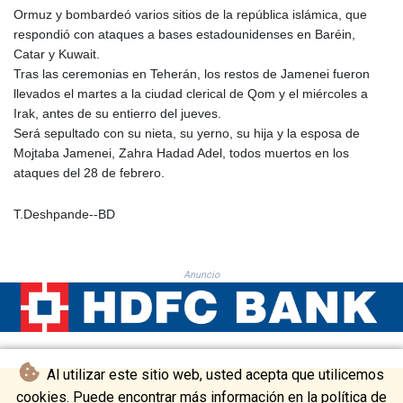
PLN 4.298497
Ormuz y bombardeó varios sitios de la república islámica, que
PYG 6851.557409
respondió con ataques a bases estadounidenses en Baréin,
QAR 4.212107
Catar y Kuwait.
RON 5.248053
Tras las ceremonias en Teherán, los restos de Jamenei fueron
RSD 117.311005
llevados el martes a la ciudad clerical de Qom y el miércoles a
RUB 95.047204
Irak, antes de su entierro del jueves.
RWF 1694.395945
Será sepultado con su nieta, su yerno, su hija y la esposa de
SAR 4.326684
Mojtaba Jamenei, Zahra Hadad Adel, todos muertos en los
SBD 9.31909
ataques del 28 de febrero.
SCR 17.004942
SDG 693.751675
T.Deshpande--BD
SEK 10.958327
SGD 1.477899
SLE 28.42391
Anuncio
SOS 658.56522
SRD 43.750885
STD 23914.407904
STN 24.491693
SVC 10.082449
Al utilizar este sitio web, usted acepta que utilicemos
SZL 18.716328
cookies. Puede encontrar más información en la política de
THB 38.099829