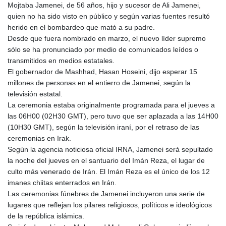
Mojtaba Jamenei, de 56 años, hijo y sucesor de Ali Jamenei,
KMF 492.199617
quien no ha sido visto en público y según varias fuentes resultó
KRW 1636.950761
herido en el bombardeo que mató a su padre.
KWD 0.356741
Desde que fuera nombrado en marzo, el nuevo líder supremo
KYD 0.960262
sólo se ha pronunciado por medio de comunicados leídos o
KZT 540.040464
transmitidos en medios estatales.
LAK 26016.724996
El gobernador de Mashhad, Hasan Hoseini, dijo esperar 15
LBP
millones de personas en el entierro de Jamenei, según la
103187.513486
televisión estatal.
LKR 386.502211
La ceremonia estaba originalmente programada para el jueves a
LRD 207.987652
las 06H00 (02H30 GMT), pero tuvo que ser aplazada a las 14H00
LSL 18.720126
(10H30 GMT), según la televisión iraní, por el retraso de las
LTL 3.41159
ceremonias en Irak.
LVL 0.698888
Según la agencia noticiosa oficial IRNA, Jamenei será sepultado
LYD 7.329387
la noche del jueves en el santuario del Imán Reza, el lugar de
MAD 10.739418
culto más venerado de Irán. El Imán Reza es el único de los 12
MDL 20.037856
imanes chiitas enterrados en Irán.
MGA 4917.246994
Las ceremonias fúnebres de Jamenei incluyeron una serie de
MKD 61.540878
lugares que reflejan los pilares religiosos, políticos e ideológicos
MMK 2425.815605
de la república islámica.
MNT 4152.793668