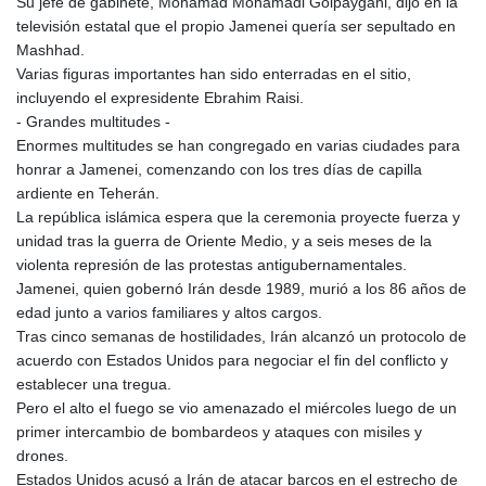
Su jefe de gabinete, Mohamad Mohamadi Golpaygani, dijo en la
MOP 9.311421
televisión estatal que el propio Jamenei quería ser sepultado en
MRU 46.322486
Mashhad.
MUR 54.303818
Varias figuras importantes han sido enterradas en el sitio,
MVR 17.850835
incluyendo el expresidente Ebrahim Raisi.
MWK 1998.087679
- Grandes multitudes -
MXN 19.811612
Enormes multitudes se han congregado en varias ciudades para
MYR 4.723385
honrar a Jamenei, comenzando con los tres días de capilla
MZN 73.835683
ardiente en Teherán.
NAD 18.719883
La república islámica espera que la ceremonia proyecte fuerza y
NGN 1573.640789
unidad tras la guerra de Oriente Medio, y a seis meses de la
NIO 42.405066
violenta represión de las protestas antigubernamentales.
NOK 10.986386
Jamenei, quien gobernó Irán desde 1989, murió a los 86 años de
NPR 175.441455
edad junto a varios familiares y altos cargos.
NZD 1.961282
Tras cinco semanas de hostilidades, Irán alcanzó un protocolo de
OMR 0.444252
acuerdo con Estados Unidos para negociar el fin del conflicto y
PAB 1.152294
establecer una tregua.
PEN 3.902292
Pero el alto el fuego se vio amenazado el miércoles luego de un
PGK 5.092273
primer intercambio de bombardeos y ataques con misiles y
PHP 70.184643
drones.
PKR 319.904254
Estados Unidos acusó a Irán de atacar barcos en el estrecho de