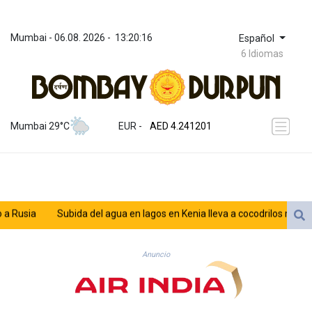
Mumbai
 - 
06.08. 2026
 - 
13:20:16
Español
6 Idiomas
ZWL 371.86277
AED 4.241201
Mumbai 29°C
EUR
 - 
AED 4.241201
AFN 76.219915
ALL 93.210974
AMD 421.7986
AOA 1060.156793
ARS 1727.958172
usia
Subida del agua en lagos en Kenia lleva a cocodrilos más cerca
AUD 1.63908
AWG 2.081626
AZN 1.959559
Anuncio
BAM 1.954403
BBD 2.32254
BDT 142.738005
BHD 0.43488