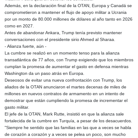
PKR 320.189388
Además, en la declaración final de la OTAN, Europa y Canadá se
PLN 4.30117
comprometieron a mantener el flujo de apoyo militar a Ucrania
PYG 6876.93715
por un monto de 80.000 millones de dólares al año tanto en 2026
QAR 4.215887
como en 2027.
RON 5.244777
Antes de abandonar Ankara, Trump tenía previsto mantener
RSD 117.358631
conversaciones con el presidente sirio Ahmed al Sharaa.
RUB 93.515578
- Alianza fuerte, aún -
RWF 1693.938243
La cumbre se realizó en un momento tenso para la alianza
SAR 4.333626
transatlántica de 77 años, con Trump exigiendo que los miembros
SBD 9.317771
cumplan la promesa de aumentar el gasto en defensa mientras
SCR 16.99798
Washington da un paso atrás en Europa.
SDG 693.483603
Deseosos de evitar una nueva confrontación con Trump, los
SEK 10.953417
aliados de la OTAN anunciaron el martes decenas de miles de
SGD 1.479663
millones en nuevos contratos de armamento en un intento de
SLE 28.408276
demostrar que están cumpliendo la promesa de incrementar el
SOS 659.009126
gasto militar.
SRD 43.501064
El jefe de la OTAN, Mark Rutte, insistió en que la alianza sale
STD 23903.162464
fortalecida de la cumbre en Turquía, a pesar de los desacuerdos.
STN 24.481764
"Siempre he sentido que las familias en las que a veces se habla
SVC 10.089834
de corazón a corazón y a veces se pelea un poco, son mucho
SZL 18.902002