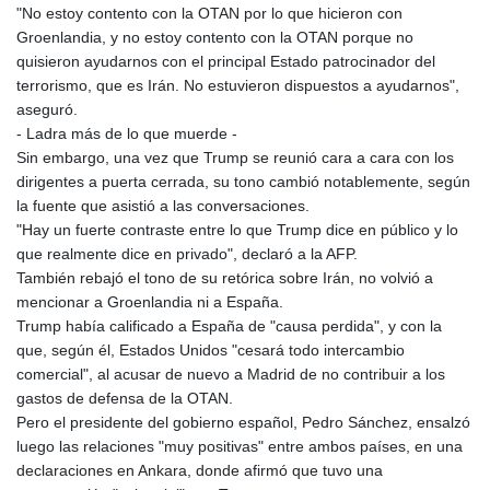
"No estoy contento con la OTAN por lo que hicieron con
KHR 4673.518854
Groenlandia, y no estoy contento con la OTAN porque no
KMF 493.12343
quisieron ayudarnos con el principal Estado patrocinador del
KRW 1638.640772
terrorismo, que es Irán. No estuvieron dispuestos a ayudarnos",
KWD 0.357023
aseguró.
KYD 0.961017
- Ladra más de lo que muerde -
KZT 541.135669
Sin embargo, una vez que Trump se reunió cara a cara con los
LAK 26067.486096
dirigentes a puerta cerrada, su tono cambió notablemente, según
LBP
la fuente que asistió a las conversaciones.
103263.512096
"Hay un fuerte contraste entre lo que Trump dice en público y lo
LKR 386.906578
que realmente dice en privado", declaró a la AFP.
LRD 208.141271
También rebajó el tono de su retórica sobre Irán, no volvió a
LSL 18.917964
mencionar a Groenlandia ni a España.
LTL 3.409986
Trump había calificado a España de "causa perdida", y con la
LVL 0.69856
que, según él, Estados Unidos "cesará todo intercambio
LYD 7.339597
comercial", al acusar de nuevo a Madrid de no contribuir a los
MAD 10.74762
gastos de defensa de la OTAN.
MDL 20.03577
Pero el presidente del gobierno español, Pedro Sánchez, ensalzó
MGA 4908.365176
luego las relaciones "muy positivas" entre ambos países, en una
MKD 61.481068
declaraciones en Ankara, donde afirmó que tuvo una
MMK 2424.552772