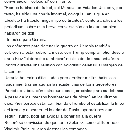
conversación "coloquial" con Trump.
MNT 4152.673297
"Hemos hablado de fútbol, del Mundial en Estados Unidos y, por
MOP 9.316283
tanto, ha sido una charla informal, coloquial, en la que en
MRU 46.240358
absoluto ha habido ningún tipo de tirantez", contó Sánchez a los
MUR 54.209096
periodistas sobre esta breve conversación en la que también
MVR 17.842347
hablaron de golf.
MWK 1999.510632
- Impulso para Ucrania -
MXN 19.917775
Los esfuerzos para detener la guerra en Ucrania también
MYR 4.721853
volvieron a estar sobre la mesa, con Trump comprometiéndose a
MZN 73.807157
dar a Kiev "el derecho a fabricar" misiles de defensa antiaérea
NAD 18.917964
Patriot durante una reunión con Volodimir Zelenski al margen de
NGN 1572.381111
la cumbre.
NIO 42.438205
Ucrania ha tenido dificultades para derribar misiles balísticos
NOK 11.00856
rusos mientras se agotan las existencias de los interceptores
NPR 175.401109
Patriot de fabricación estadounidense, cruciales para su defensa.
NZD 1.964222
A pesar de los intensos bombardeos de Moscú en los últimos
OMR 0.444037
días, Kiev parece estar cambiando el rumbo al estabilizar la línea
PAB 1.153176
del frente y atacar en el interior de Rusia, operaciones que,
PEN 3.903611
según Trump, podrían ayudar a poner fin a la guerra.
PGK 5.170149
Reiteró su convicción de que tanto Zelenski como el líder ruso
PHP 70.148769
Vladimir Putin, quieren detener los combates.