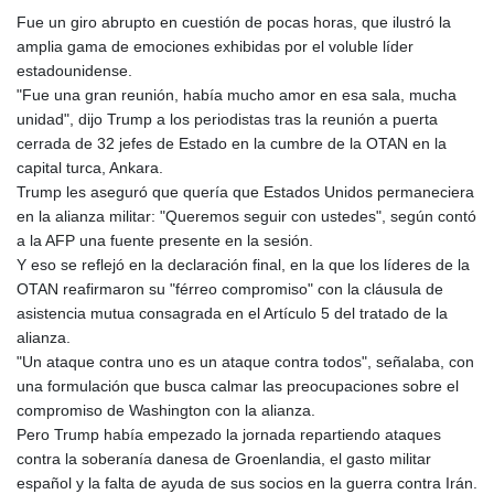
GTQ 8.795715
Fue un giro abrupto en cuestión de pocas horas, que ilustró la
GYD 241.227629
amplia gama de emociones exhibidas por el voluble líder
HKD 9.058306
estadounidense.
HNL 30.907112
"Fue una gran reunión, había mucho amor en esa sala, mucha
HRK 7.534038
unidad", dijo Trump a los periodistas tras la reunión a puerta
HTG 150.767698
cerrada de 32 jefes de Estado en la cumbre de la OTAN en la
HUF 362.223087
capital turca, Ankara.
IDR 20682.294394
Trump les aseguró que quería que Estados Unidos permaneciera
ILS 3.477385
en la alianza militar: "Queremos seguir con ustedes", según contó
IMP 0.857848
a la AFP una fuente presente en la sesión.
INR 109.932764
Y eso se reflejó en la declaración final, en la que los líderes de la
IQD 1510.627108
OTAN reafirmaron su "férreo compromiso" con la cláusula de
IRR
asistencia mutua consagrada en el Artículo 5 del tratado de la
1587694.361999
alianza.
ISK 141.792902
"Un ataque contra uno es un ataque contra todos", señalaba, con
JEP 0.857848
una formulación que busca calmar las preocupaciones sobre el
JMD 183.243508
compromiso de Washington con la alianza.
JOD 0.818791
Pero Trump había empezado la jornada repartiendo ataques
JPY 182.181232
contra la soberanía danesa de Groenlandia, el gasto militar
KES 149.439303
español y la falta de ayuda de sus socios en la guerra contra Irán.
KGS 100.991685