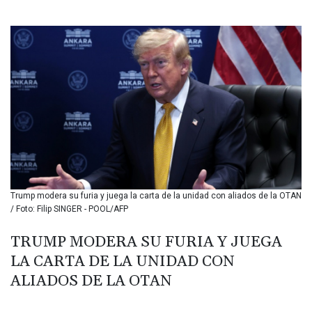
BIF 3440.896583
BMD 1.154855
BND 1.478624
BOB 14.004993
BRL 5.916207
BSD 1.153151
BTN 109.628664
BWP 15.63742
BYN 3.410563
BYR 22635.15384
BZD 2.319233
CAD 1.618125
Trump modera su furia y juega la carta de la unidad con aliados de la OTAN
CDF 2611.126427
/ Foto: Filip SINGER - POOL/AFP
CHF 0.932311
CLF 0.026733
TRUMP MODERA SU FURIA Y JUEGA
CLP 1055.559908
LA CARTA DE LA UNIDAD CON
CNY 7.795147
CNH 7.793913
ALIADOS DE LA OTAN
COP 3675.544784
CRC 522.915026