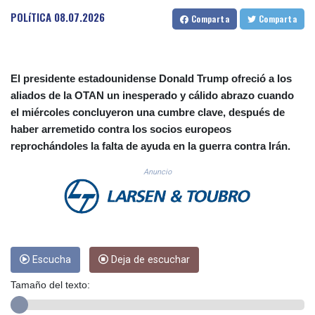
CUC 1.154855
POLíTICA
08.07.2026
Comparta
Comparta
CUP 30.603652
CVE 110.186265
CZK 24.201154
DJF 205.338828
El presidente estadounidense Donald Trump ofreció a los
DKK 7.47541
aliados de la OTAN un inesperado y cálido abrazo cuando
DOP 67.250199
el miércoles concluyeron una cumbre clave, después de
DZD 153.530983
haber arremetido contra los socios europeos
EGP 57.54318
reprochándoles la falta de ayuda en la guerra contra Irán.
ERN 17.322822
ETB 186.117873
Anuncio
FJD 2.553963
FKP 0.857848
GBP 0.857774
GEL 3.019946
GGP 0.857848
GHS 13.520339
Escucha
Deja de escuchar
GIP 0.857848
Tamaño del texto:
GMD 84.878181
GNF 10128.411837